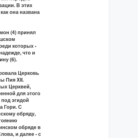
ации. В этих
как она названа
мон (4) принял
ошском
реди которых -
надежде, что и
ну (6).
ировала Церковь
 Пия XII.
ных Церквей,
енной для этого
, под эгидой
 Гори. С
йскому обряду,
стоянию
инском обряде в
ова, и далее - с