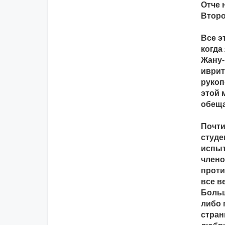
Отче 
Второ
Все э
когда
Жану-
иврит
рукоп
этой 
обеща
Почти
студе
испыт
члено
проти
все в
Больш
либо 
стран