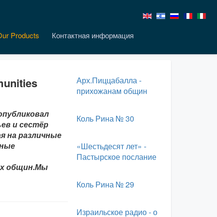
Our Products
Контактная информация
Арх.Пиццабалла -
unities
прихожанам общин
опубликовал
Коль Рина № 30
ьев и сестёр
я на различные
нные
«Шестьдесят лет» -
Пастырское послание
их общин.Мы
Коль Рина № 29
Израильское радио - о