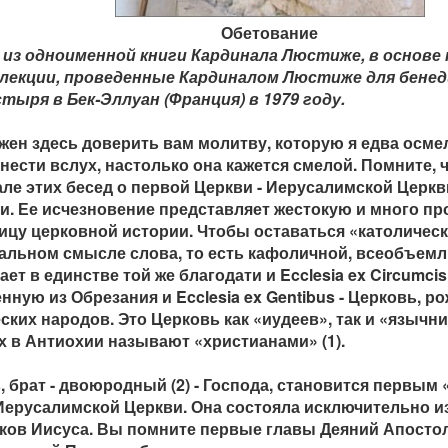
Обетование
 из одноименной книги Кардинала Люстиже, в основе
лекции, проведенные Кардиналом Люстиже для бене
тыря в Бек-Эллуан (Франция) в 1979 году.
жен здесь доверить вам молитву, которую я едва осм
нести вслух, настолько она кажется смелой. Помните, 
але этих бесед о первой Церкви - Иерусалимской Церкв
и. Ее исчезновение представляет жестокую и много 
ицу церковной истории. Чтобы оставаться «католическ
альном смысле слова, то есть кафоличной, всеобъем
ает в единстве той же благодати и Ecclesia ex Circumcis
нную из Обрезания и Ecclesia ex Gentibus - Церковь, р
ских народов. Это Церковь как «иудеев», так и «язычник
х в Антиохии называют «христианами» (1).
, брат - двоюродный (2) - Господа, становится первым
Иерусалимской Церкви. Она состояла исключительно из
ков Иисуса. Вы помните первые главы Деяний Апостол