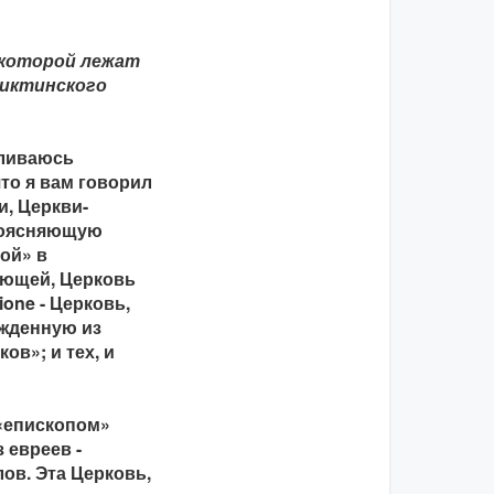
 которой лежат
диктинского
еливаюсь
что я вам говорил
и, Церкви-
проясняющую
ой» в
лющей, Церковь
ione - Церковь,
ожденную из
ов»; и тех, и
 «епископом»
 евреев -
ов. Эта Церковь,