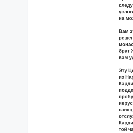
следу
услов
на мо
Вам э
решен
монас
брат 
вам у
Эту Ц
из На
Карди
подде
пробу
иерус
санкц
отслу
Карди
той ч