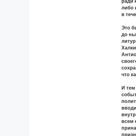
ради 
либо 
в теч
Это б
до ны
литур
Халки
Антио
своег
сохра
что к
И тем
событ
полит
вводи
внутр
всем 
прина
призн