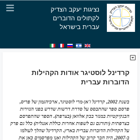
נציגות יעקב הצדיק
לקתולים הדוברים
עברית בישראל
קרדינל לוסטיגר אודות הקהילות
הדוברות עברית
בשנת 2002, קרדינל ז'אן-מרי לוסטיגר, ארכיהגמון של פריס,
פרסם ספר שהתבסס על סדרת דרשות שדרש בפני הנזירות
הבנקיקטיות במנזר בבק אלוואן (בצרפת). הספר שהתפרסם
בצרפתית (ותורגם גם לשפות אחרות כוללת אנגלית) כלל גם פרק
על הקהילות הדוברות עברית בארץ. הקרדינל שהלך לעולמו
ב-2007, היה חבר קרוב של הקהילות ואנו מפרסמים כאן את