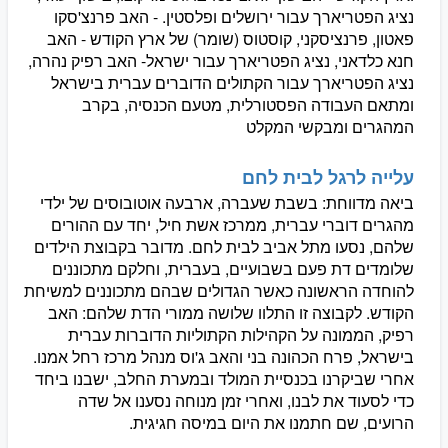
נציג הפטריארך עבור ירושלים ופלסטין. - האב פרנצ'סקו
פאטון, פרנציסקני, קוסטוס (שומר) של ארץ הקודש - האב
חנא כלדאני, נציג הפטריארך עבור ישראל- האב רפיק נהרה,
נציג הפטריארך עבור הקתולים הדוברים עברית בישראל
ומתאם העבודה הפסטורלית, מטעם הכנסיה, בקרב
המהגרים ומבקשי המקלט
עלייה לרגל לבית לחם
ביאה מדווחת: בשבת שעברה, ארבעה אוטובוסים של ילדי
מהגרים דוברי עברית, ממרכז אשת חיל, יחד עם ההורים
שלהם, נסעו מתל אביב לבית לחם. מדובר בקבוצת הילדים
שלומדים דת פעם בשבועיים, בעברית, וחלקם מתכוננים
להוחדה הראשונה כאשר הגדולים שבהם מתכוננים למשיחת
הקודש. לקבוצה זו התלוו שלושה ממורי הדת שלהם: האב
רפיק, הממונה על הקהילות הקתוליות הדוברות עברית
בישראל, פרח הכהונה בני והאב ג'וס מנהל מרכז רחל אמנו.
אחרי שביקרנו בכנסיית המולד ובמערת החלב, ישבנו ביחד
כדי לסעוד את לבנו, ואחרי זמן מנוחה נסענו אל שדה
הרועים, שם חתמנו את היום במיסה חגיגית.