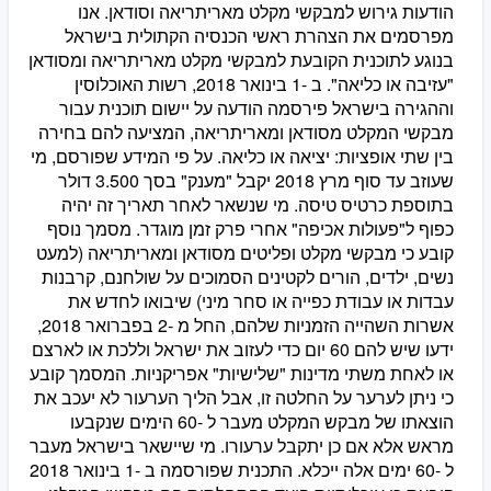
הודעות גירוש למבקשי מקלט מאריתריאה וסודאן. אנו
מפרסמים את הצהרת ראשי הכנסיה הקתולית בישראל
בנוגע לתוכנית הקובעת למבקשי מקלט מאריתריאה ומסודאן
"עזיבה או כליאה". ב -1 בינואר 2018, רשות האוכלוסין
וההגירה בישראל פירסמה הודעה על יישום תוכנית עבור
מבקשי המקלט מסודאן ומאריתריאה, המציעה להם בחירה
בין שתי אופציות: יציאה או כליאה. על פי המידע שפורסם, מי
שעוזב עד סוף מרץ 2018 יקבל "מענק" בסך 3.500 דולר
בתוספת כרטיס טיסה. מי שנשאר לאחר תאריך זה יהיה
כפוף ל"פעולות אכיפה" אחרי פרק זמן מוגדר. מסמך נוסף
קובע כי מבקשי מקלט ופליטים מסודאן ומאריתריאה (למעט
נשים, ילדים, הורים לקטינים הסמוכים על שולחנם, קרבנות
עבדות או עבודת כפייה או סחר מיני) שיבואו לחדש את
אשרות השהייה הזמניות שלהם, החל מ -2 בפברואר 2018,
ידעו שיש להם 60 יום כדי לעזוב את ישראל וללכת או לארצם
או לאחת משתי מדינות "שלישיות" אפריקניות. המסמך קובע
כי ניתן לערער על החלטה זו, אבל הליך הערעור לא יעכב את
הוצאתו של מבקש המקלט מעבר ל -60 הימים שנקבעו
מראש אלא אם כן יתקבל ערעורו. מי שיישאר בישראל מעבר
ל -60 ימים אלה ייכלא. התכנית שפורסמה ב -1 בינואר 2018