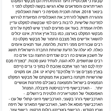
קובעת כי אוכלוסיית היעד ההתחלתית הם מבקשי המקלט
האריתראים והסודאנים שלא הגישו בקשה למקלט לפני 1
בינואר 2018. אותה תוכנית מוסיפה כי רשות האוכלוסין
וההגירה תשקול להרחיב את האוכלוסייה המיועדת לגירוש
למדינות שלישיות, לרבות ביחס למי שבקשתו למקלט עדיין
תלויה ועומדת. בעוד אנו מודעים לצורך שיש לפקח על זרם
מבקשי המקלט בארצנו, כמו בכל ארץ אחרת, איננו יכולים
להשאר אדישים מול מצבם החמור של מבקשי מקלט כה
רבים שבורחים מפני רודנות, מלחמה, ועוד תנאים איומים
כאלה. לא יעלה על הדעת שרווחת החברה הישראלית תושג
על חשבון אנשים כה רבים שנדחים החוצה ובני אדם כה
רבים שנחשפים, ללא הגנה, לעתיד טעון סכנות. "כְּאֶזְרָח מִכֶּם
יִהְיֶה לָכֶם הַגֵּר הַגָּר אִתְּכֶם וְאָהַבְתָּ לוֹ כָּמוֹךָ כִּי גֵרִים הֱיִיתֶם
בְּאֶרֶץ מִצְרָיִם אֲנִי ה' אֱלֹהֵיכֶם" (ויקרא יט: 34). אנו מקווים
שהרשויות תקחנה בחשבון את מצוקתם של מבקשי המקלט
הנמצאים בישראל ותמצאנה בשבילם פתרונות אנושיים
יותר. - הארכבישוף פיירבטיסטה פיצבלה, המנהל
האפוסטולי של הפטריארכיה הלטינית בירושלים. -
הארכבישוף ג'ורג' בקעוני, הארכבישוף היווני-קתולי של עכו -
הארכבישוף מוסא אל-חאג', הארכבישוף המארוני של חיפה
וארץ הקודש - הבישוף ג'אצ'ינטו-בולוס מרקוצו, בישוף עוזר,