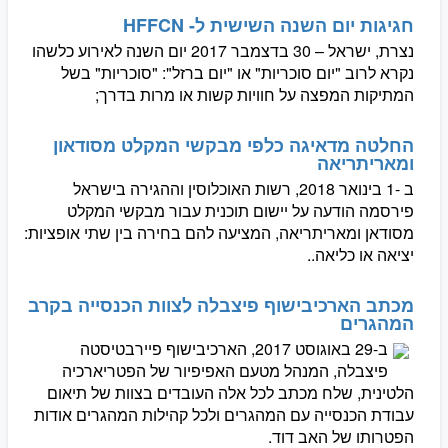
חגיגות יום השנה השישית ל- HFFCN
נצרת, ישראל – 30 בדצמבר 2017 יום השנה לאירוע כלשהו
נקרא לרוב "יום סוכריות" או "יום ברזל": "סוכריות" בשל
המתיקות המפצה על חוויות קשות או מרות בדרך;
החלטה מדאיגה כלפי מבקשי המקלט מסודאון
ומאריתריאה
ב -1 בינואר 2018, רשות האוכלוסין וההגירה בישראל
פירסמה הודעה על יישום תוכנית עבור מבקשי המקלט
מסודאן ומאריתריאה, המציעה להם בחירה בין שתי אופציות:
יציאה או כליאה..
מכתב הארכיבישוף פיצבלה לצוות הכנסייה בקרב
המהגרים
ב-29 באוגוסט 2017, הארכיבישוף פיירבטיסטה
פיצבלה, המנהל מטעם האפיפיור של הפטריארכיה
הלטינית, שלח מכתב לכל אלה העובדים בצוות של תיאום
עבודת הכנסייה עם המהגרים ולכל קהילות המהגרים אודות
הפטרותו של האב דוד.