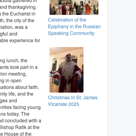
dults gathered in
and thanksgiving.
 the Eucharist in
Celebration of the
h, the city of the
Epiphany in the Russian
iation, was a
Speaking Community
gful and
ble experience for
ng lunch, the
ants took part in a
ion meeting,
ng in open
ations about faith,
ty life, and the
Christmas in St. James
nges and
Vicariate 2025
nities facing young
ans today. The
d concluded with a
 Bishop Rafik at the
te House of the