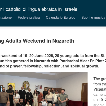
 cattolici di lingua ebraica in Israele
tazione
Fede e pratica
Calendario liturgico
Suoni e musica
g Adults Weekend in Nazareth
 weekend of 19–20 June 2026, 20 young adults from the St.
ities gathered in Nazareth with Patriarchal Vicar Fr. Piotr 
d of prayer, fellowship, reflection, and spiritual growth.
The gro
from th
Vicaria
came to
on 19–2
specia