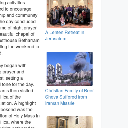
ing activities
ed to encourage
ship and community
 The day concluded
time of night prayer
A Lenten Retreat in
beautiful chapel of
Jerusalem
esthouse Betharram
sting the weekend to
d.
ay began with
g prayer and
st, setting a
l tone for the day.
Christian Family of Beer
pants then visited
Sheva Suffered from
ilica of the
Iranian Missile
ation. A highlight
 weekend was the
tion of Holy Mass in
ilica, where the