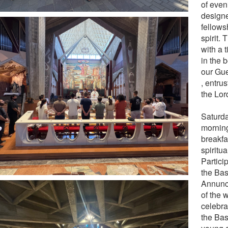
of even
design
fellow
spirit.
with a 
in the 
our Gu
, entru
the Lor
Saturd
mornin
breakfa
spiritua
Partici
the Bas
Annunci
of the
celebra
the Bas