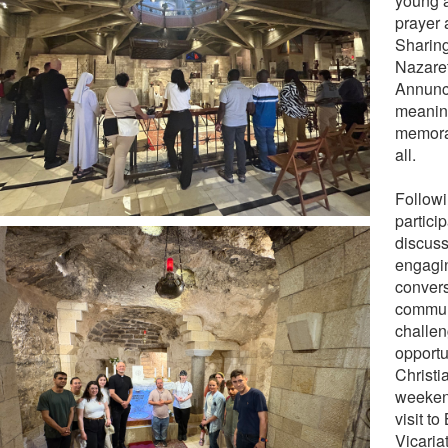
young a
prayer 
Sharing
Nazaret
Annunc
meanin
memora
all.
Followi
particip
discuss
engagi
convers
communi
challe
opportu
Christi
weeken
visit to
Vicaria