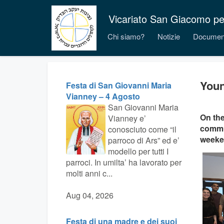
Vicariato San Giacomo per i
Chi siamo?
Notizie
Documen
Youn
Festa di San Giovanni Maria
Vianney – 4 Agosto
San Giovanni Maria
On the
Vianney e’
commun
conosciuto come “il
weeken
parroco di Ars” ed e’
modello per tutti I
parroci. In umilta’ ha lavorato per
molti anni c...
Aug 04, 2026
Festa di una madre e dei suoi