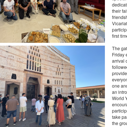
dedicat
their fa
friends
Vicaria
particip
first tim
The ga
Friday 
arrival 
followe
provide
everyon
one ano
an intr
World Y
encour
partici
take par
the gro