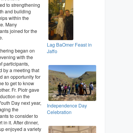
ed to strengthening
ith and building
hips within the
te. Many
ants joined for the
e.
Lag BaOmer Feast in
thering began on
Jaffo
evening with the
of participants,
d by a meeting that
d an opportunity for
e to get to know
ther. Fr. Piotr gave
oduction on the
outh Day next year,
Independence Day
aging the
Celebration
pants to consider to
t in it. After dinner,
up enjoyed a variety