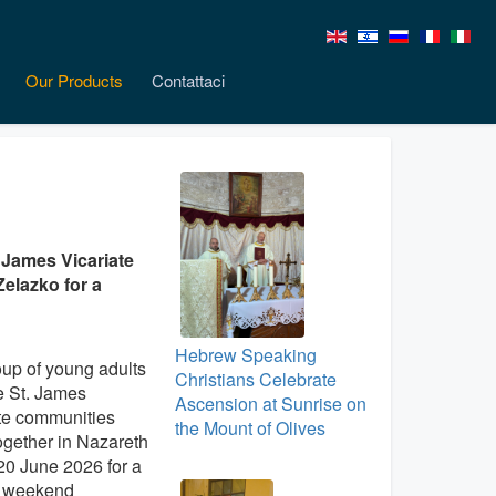
Our Products
Contattaci
 James Vicariate
Zelazko for a
Hebrew Speaking
up of young adults
Christians Celebrate
e St. James
Ascension at Sunrise on
te communities
the Mount of Olives
gether in Nazareth
0 June 2026 for a
l weekend