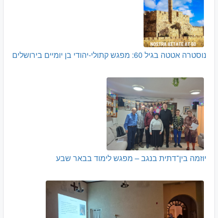
נוסטרה אטטה בגיל 60: מפגש קתולי-יהודי בן יומיים בירושלים
יוזמה בין־דתית בנגב – מפגש לימוד בבאר שבע