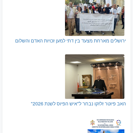
ירושלים מארחת מצעד בין דתי למען זכויות האדם והשלום
האב פיוטר זלזקו נבחר ל"איש הפיוס לשנת 2026"