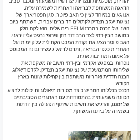
יהודיות, מוסלמיות ונוצריות יצרו שיח משמעותי ומכבד סביב
הדאגה המשותפת לבריאה והאחריות לשמירה עליה.
אנו גאים במיוחד לציין כי האב פיוטר, סגן הפטריארך של
נציגות יעקב הצדיק לקתולים הדוברים עברית, השתתף ביום
השני של הכנס במרכז FELM בירושלים. הוא לקח חלק
במושב הבין-דתי לצד הרב דוד רוזן ופרופ' נרגיס עלי־ויראני.
האב פיוטר הציג את נקודת המבט הקתולית על קיימות ועל
האחריות כלפי הבריאה, ותרם לדיאלוג עשיר ובונה המבוסס
על אמונה ומחויבות אתית.
נוכחותו במפגש אקדמי ובין-דתי חשוב זה משקפת את
שליחותו המתמשכת של נציגות יעקב הצדיק: לקדם דיאלוג,
הבנה הדדית ואחריות משותפת בין קהילות שונות בארץ
הקודש.
הכנס בכללותו המחיש כיצד מסורות תיאולוגיות יכולות להציע
הכוונה משמעותית בהתמודדות עם האתגרים הסביבתיים
של זמננו, והדגיש את חשיבות שיתוף הפעולה בין הדתות
בשמירה על ביתנו המשותף.