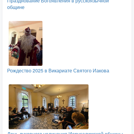
Празднование Богоявления в русскоязычной
общине
Рождество 2025 в Викариате Святого Иакова
День духовного уединения Иерусалимской общины