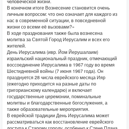
человеческой жизни.
В конечном итоге Вознесение становится очень
личным вопросом: что оно означает для каждого из
нас в современной ситуации, в повседневной
жизни со всеми её вызовами?»
В ходе празднования также была вознесена
молитва за Святой Город Иерусалим и всех его
жителей.
День Иерусалима (ивр. Йом Йерушалаим)
израильский национальный праздник, отмечающий
воссоединение Иерусалима в 1967 году во время
Шестидневной войны (7 июня 1967 года). Он
празднуется 28 числа еврейского месяца Ияр
(ежегодно приходится на разные даты по
григорианскому календарю) и включает
государственные церемонии, поминальные
молитвы и благодарственные богослужения, а
также образовательные мероприятия.
В еврейской традиции День Иерусалима может
рассматриваться как восстановление еврейского
доступа к Старому городу, особенно к Стене Плача.