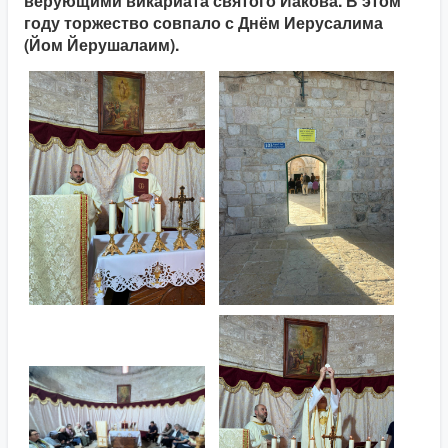
верующими викариата святого Иакова. В этом
году торжество совпало с Днём Иерусалима
(Йом Йерушалаим).