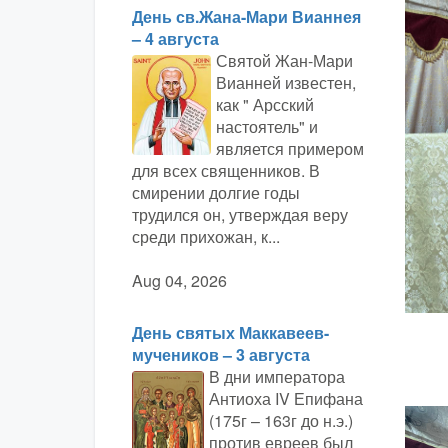
День св.Жана-Мари Вианнея
– 4 августа
Святой Жан-Мари
Вианней известен,
как " Арсский
настоятель" и
является примером
для всех священников. В
смирении долгие годы
трудился он, утверждая веру
среди прихожан, к...
Aug 04, 2026
День святых Маккавеев-
мучеников – 3 августа
В дни императора
Антиоха IV Епифана
(175г – 163г до н.э.)
против евреев был