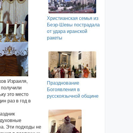
Христианская семья из
Беэр-Шевы пострадала
от удара иранской
ракеты
ов Израиля,
Празднование
и получили
Богоявления в
ку это место
русскоязычной общине
н раз в год в
раздник
 духовные
ва. Эти подходы не