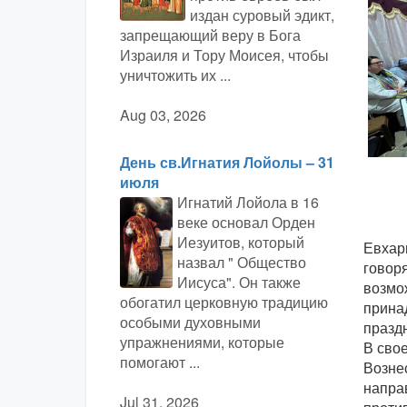
издан суровый эдикт,
запрещающий веру в Бога
Израиля и Тору Моисея, чтобы
уничтожить их ...
Aug 03, 2026
День св.Игнатия Лойолы – 31
июля
Игнатий Лойола в 16
веке основал Орден
Иезуитов, который
Евхар
назвал " Общество
говоря
Иисуса". Он также
возмож
обогатил церковную традицию
принад
особыми духовными
празд
упражнениями, которые
В свое
помогают ...
Возне
направ
Jul 31, 2026