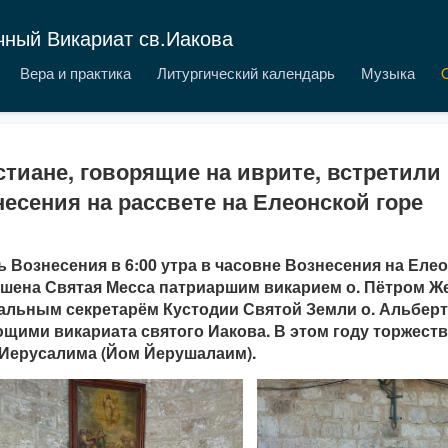
чный Викариат св.Иакова
Вера и практика
Литургический календарь
Музыка
тиане, говорящие на иврите, встретили
есения на рассвете на Елеонской горе
ь Вознесения в 6:00 утра в часовне Вознесения на Еле
шена Святая Месса патриаршим викарием о. Пётром Же
альным секретарём Кустодии Святой Земли о. Альберт
щими викариата святого Иакова. В этом году торжеств
Иерусалима (Йом Йерушалаим).