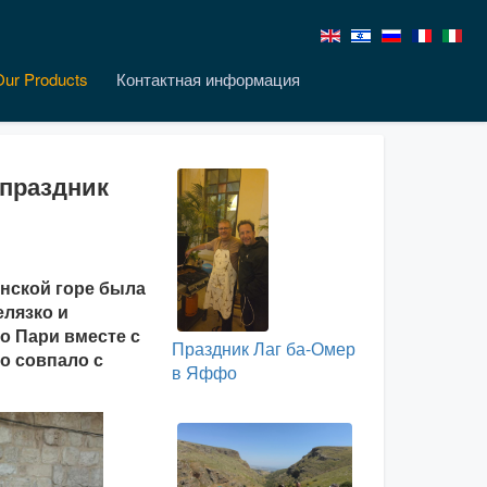
Our Products
Контактная информация
 праздник
онской горе была
лязко и
о Пари вместе с
Праздник Лаг ба-Омер
о совпало с
в Яффо