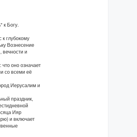
" к Богу.
с к глубокому
ьку Вознесение
, вечности и
 что оно означает
и со всеми её
ород Иерусалим и
ный праздник,
естидневной
есяца Ияр
рю) и включает
твенные