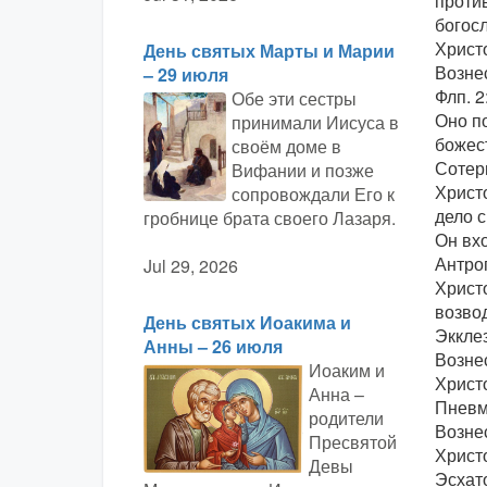
против
богос
Христ
День святых Марты и Марии
Вознес
– 29 июля
Флп. 2
Обе эти сестры
Оно п
принимали Иисуса в
божес
своём доме в
Сотер
Вифании и позже
Христо
сопровождали Его к
дело 
гробнице брата своего Лазаря.
Он вхо
Антро
Jul 29, 2026
Христо
возво
День святых Иоакима и
Эккле
Анны – 26 июля
Возне
Иоаким и
Христ
Анна –
Пневм
родители
Вознес
Пресвятой
Христо
Девы
Эсхат