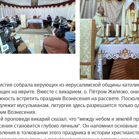
истия собрала верующих из иерусалимской общины католик
щих на иврите. Вместе с викарием, о. Пётром Желязко, он
ность встретить праздник Вознесения на рассвете. Посколь
лежит мусульманам, литургия здесь разрешается только оди
ник Вознесения.
й проповеди викарий сказал, что "между небом и землёй п
сения становится глубоко личным". Он напомнил основные
ления в толковании этого праздника в истории христианст