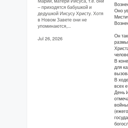
Марии, матери Иисуса, т.е. они
Возне
– приходятся бабушкой и
Оно у
дедушкой Иисусу Христу. Хотя
Мисти
в Новом Завете они не
Вознес
упоминаются,...
Он так
Jul 26, 2026
размы
Христа
челов
В коне
для ка
вызов
В ход
всех е
День 
отмеч
войны 
(ежег
госуд
богос