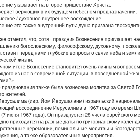
сение указывает на второе пришествие Христа.
веряет верующих в их будущем небесном предназначении.
ческое / духовное внутреннее восхождение
.
ение это также внутренний путь: душа призвана "восходить
же отметил, что, хотя «праздник Вознесения приглашает на
шлению богословскому, философскому, духовному, поскол
 ставит перед нами глубокие вопросы о связи неба и земли
еческой жизни.
чном итоге Вознесение становится очень личным вопросом:
ждого из нас в современной ситуации, в повседневной жизн
ами?»
е празднования также была вознесена молитва за Святой Г
го жителей.
Иерусалима (ивр. Йом Йерушалаим) израильский националь
ающий воссоединение Иерусалима в 1967 году во время Ш
(7 июня 1967 года). Он празднуется 28 числа еврейского м
одно приходится на разные даты по григорианскому календа
арственные церемонии, поминальные молитвы и благодарс
лужения, а также образовательные мероприятия.