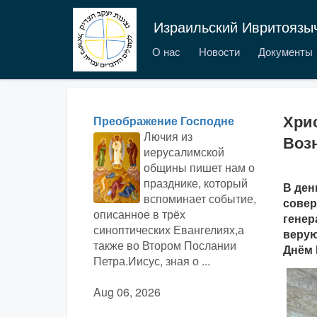
Израильский Ивритоязы
О нас
Новости
Документы
Хрис
Преображение Господне
Лючия из
Возн
иерусалимской
общины пишет нам о
празднике, который
В ден
вспоминает событие,
совер
описанное в трёх
генер
синоптических Евангелиях,а
верую
также во Втором Послании
Днём 
Петра.Иисус, зная о ...
Aug 06, 2026