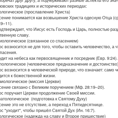
оречат друг другу, а подчёркивают разные аспекты его зна
ловских традициях и исторических периодах:
ологическое (прославление Христа)
ение понимается как возвышение Христа одесную Отца (ср.
:9–11).
одтверждает, что Иисус есть Господь и Царь, полностью р
твенную славу.
иологическое (связанное со спасением)
с возносится не для того, чтобы оставить человечество, а
спасения.
дит на небеса как первосвященник и посредник (Евр. 9:24)
пологическое (человеческое предназначение и достоинство
с возносится в человеческой природе, что означает: само 
дится к божественной жизни.
зиологическое (миссия Церкви)
сение связано с Великим поручением (Мф. 28:19–20).
ос поручает Церкви продолжение Своей миссии.
атологическое
(подготовка к Святому Духу)
ение это не отсутствие, а переход к Пятидесятнице.
с "уходит", чтобы пришёл Святой Дух (Ин. 16:7).
ологическое (надежда на славу и Второе пришествие)