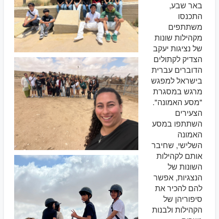
באר שבע,
התכנסו
משתתפים
מקהילות שונות
של נציגות יעקב
הצדיק לקתולים
הדוברים עברית
בישראל למפגש
מרגש במסגרת
"מסע האמונה".
הצעירים
השתתפו במסע
האמונה
השלישי, שחיבר
אותם לקהילות
השונות של
הנצגיות, אפשר
להם להכיר את
סיפוריהן של
הקהילות ולבנות