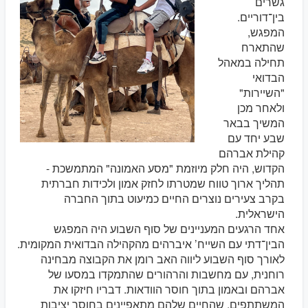
גשרים
בין־דוריים.
המפגש,
שהתארח
תחילה במאהל
הבדואי
"השיירות"
ולאחר מכן
המשיך בבאר
שבע יחד עם
קהילת אברהם
הקדוש, היה חלק מיוזמת "מסע האמונה" המתמשכת -
תהליך ארוך טווח שמטרתו לחזק אמון ולכידות חברתית
בקרב צעירים נוצרים החיים כמיעוט בתוך החברה
הישראלית.
אחד הרגעים המעניינים של סוף השבוע היה המפגש
הבין־דתי עם השייח’ איברהים מהקהילה הבדואית המקומית.
לאורך סוף השבוע ליווה האב רומן את הקבוצה מבחינה
רוחנית, עם מחשבות והרהורים שהתמקדו במסעו של
אברהם ובאמון בתוך חוסר הוודאות. דבריו חיזקו את
המשתתפים, שהחיים שלהם מתאפיינים בחוסר יציבות