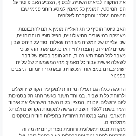
את התקווה לביאתו השנייה. לבסוף, הצביע האב פיוטר על
הפן המיסטי, המזמין כל מאמין למסע רוחני פנימי שבו
הנשמה "עולה" ומתקרבת לאלוהים.
האב פיוטר הוסיף כי חג העלייה מזמין אותנו להתבוננות
מעמיקה במישורים התיאולוגיים, הפילוסופיים והרוחניים,
שכן עלייתו של המשיח מעוררת שאלות יסוד על היחס שבין
שמיים לארץ ובין הנצח לחיי האדם. עם זאת, הדגיש, כי
מעבר לכל הגות תיאורטית, החג הופך בסופו של דבר
לשאלה אישית עבור כל מאמין: מהי המשמעות של עליית
ישוע עבורנו במציאות העכשווית, ובאתגרי היומיום הניצבים
בפנינו?
החגיגה כללה גם תפילה מיוחדת למען עיר הקודש ירושלים
ולרווחת כל תושביה, במיוחד השנה כאשר החג חל בסמיכות
ליום ירושלים. יום זה, המציין בלוח השנה הישראלי את איחוד
העיר בשנת 1967 והשבת הגישה למקומות הקדושים ולכותל
המערבי, נחגג במסורת היהודית בתפילות הודיה ובטקסים
ממלכתיים.
מנקודת מבט תיאולוגית ורוחנית נוצרית, יום זה מהווה
הזדמנות להתבוננות אוניברסלית בעיר כסמל רוחני של