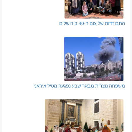
התבודדות של צום ה-40 בירושלים
משפחה נוצרית מבאר שבע נפגעה מטיל איראני