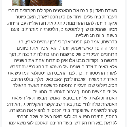
סעודת האדון קיבצה את המאמינים מקהילת הקתולים דוברי
העברית בירושלים. ויחד עם סגן הפטריארך, האב פיוטר
זלזקו, הייתה להם ההזדמנות לחגוג את חג העלייה עם זריחה.
מכיוון שהמקום שייך למוסלמים, הליטורגיה מותרת בו פעם
בשנה, ביום חג העלייה.
בדרשתו, אמר סגן הפטריארך כי "בין שמיים לארץ, חג
העלייה הופך לאישי ועמוק יותר". הוא הזכיר את הכיוונים
הרוחניים העיקריים של פרשנות החג בתולדות הנצרות, תוך
הדגשה כי נקודות מבט אלו אינן סותרות אחת את השנייה
אלא מאירות צדדים שונים של משמעות החג כפי שהתפרשו
לאורך ההיסטוריה. כך, לצד ההיבט הכריסטולוגי המדגיש את
האדרת המשיח וישיבתו לימין האב כאל ומלך, בולט ההיבט
הסוטריולוגי שבו העלייה נתפסת כהשלמת מעשה הגאולה
על ידי המשיח המתווך עבור האנושות. מהזווית
האנתרופולוגית, עלייתו בטבעו האנושי מבשרת על העלאת
האנושות כולה לחיי נצח, בעוד שבהקשר האקלזיולוגי, האירוע
קשור למשימה שהופקדה בידי הכנסייה להפיץ את הבשורה.
בנוסף, ההיבט הפניאומטולוגי רואה בעלייה שלב הכרחי
לקראת בוא רוח הקודש, בעוד ההיבט האסכטולוגי נושא עמו