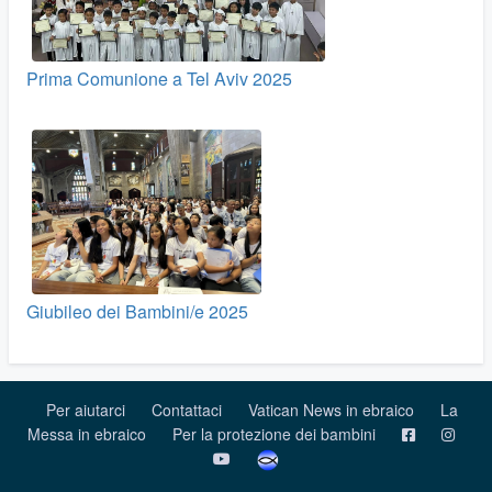
Prima Comunione a Tel Aviv 2025
Giubileo dei Bambini/e 2025
Per aiutarci
Contattaci
Vatican News in ebraico
La
Messa in ebraico
Per la protezione dei bambini