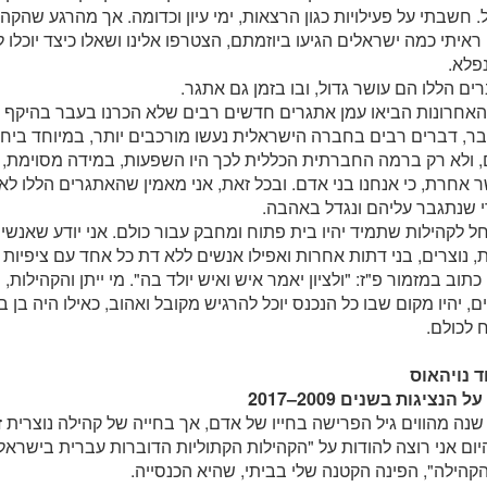
 חשבתי על פעילויות כגון הרצאות, ימי עיון וכדומה. אך מהרגע שהק
 ראיתי כמה ישראלים הגיעו ביוזמתם, הצטרפו אלינו ושאלו כיצד יוכלו ל
פלא.
ים הללו הם עושר גדול, ובו בזמן גם אתגר.
ר, דברים רבים בחברה הישראלית נעשו מורכבים יותר, במיוחד ביחסי
 ולא רק ברמה החברתית הכללית לכך היו השפעות, במידה מסוימת, 
 אחרת, כי אנחנו בני אדם. ובכל זאת, אני מאמין שהאתגרים הללו לא 
 שנתגבר עליהם ונגדל באהבה.
ל לקהילות שתמיד יהיו בית פתוח ומחבק עבור כולם. אני יודע שאנשי
, נוצרים, בני דתות אחרות ואפילו אנשים ללא דת כל אחד עם ציפיות ש
כתוב במזמור פ"ז: "ולציון יאמר איש ואיש יולד בה". מי ייתן והקהילות, ו
ם, יהיו מקום שבו כל הנכנס יוכל להרגיש מקובל ואהוב, כאילו היה בן ב
 לכולם.
ד נויהאוס
 הנציגות בשנים 2009–2017
נה מהווים גיל הפרישה בחייו של אדם, אך בחייה של קהילה נוצרית זהו
יום אני רוצה להודות על "הקהילות הקתוליות הדוברות עברית בישראל"
קהילה", הפינה הקטנה שלי בביתי, שהיא הכנסייה.