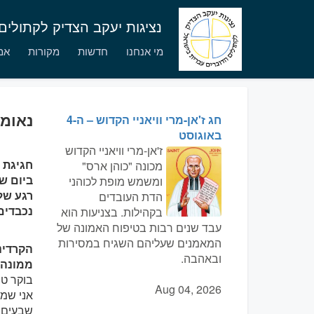
נציגות יעקב הצדיק לקתולי
מי אנחנו
חדשות
מקורות
אמו
נאומים
חג ז'אן-מרי וויאניי הקדוש – ה-4
באוגוסט
ז'אן-מרי וויאניי הקדוש
מכונה "כוהן ארס"
ומשמש מופת לכוהני
רגע של
הדת העובדים
נכבדים
בקהילות. בצניעות הוא
עבד שנים רבות בטיפוח האמונה של
המאמנים שעליהם השגיח במסירות
הקרדינ
ובאהבה.
ממונה על
בוקר טו
Aug 04, 2026
אני שמח
שבעים ש