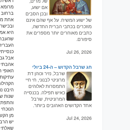
של מרים,
מרומא 
אם ישוע,
ברחוב א
ובכן הסבים
אחת מהם
של ישוע המשיח. על אף שהם אינם
ובכישרו
מוזכרים בכתבי הברית החדשה,
היא אמר
כתבים מאוחרים יותר מספרים את
שהעברי
סיפורם.
העברית,
כנסייתי
Jul 26, 2026
אבל גם 
אהבתי 
חג שרבל הקדוש – ה-24 ביולי
האופי 
שרבל, נזיר וכוהן דת
עתיקות.
מרוניטי לבנוני, חי חיי
הקהילות
התמסרות לאלוהים
כאיש תפילה. בכנסייה
שנות שי
המרוניטית, שרבל
והתפתחה
אחד הקדושים האהובים ביותר.
הנוכחי 
מן הקשר
Jul 24, 2026
יש הרבה
שאלתי א