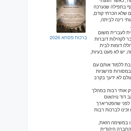
ראשית, הרשו לי להיזכר במפגש הראשון שלי עם הקהילות. זה היה באביב 1993, כאשר הגעתי
תף בתפילה שנערכה
ם שלא הכרתי קודם,
תי רינה לביתה,
נית לעברית משום
ברכות פסחא 2026
ר לקהילות דוברות
ללו דומות לבית
, יש לא מעט בעיות,
בת ללמוד אותם עם
במסורות פרשניות
עולם לא ידעך בקרב
שהתמניתי לנציג בשנת 2017, ואשר העסיק אותי רבות במהלך
 דוד נויהאוס
 לפני שהפטריארך
זכינו לברכות רבות
ו במשימה הזאת,
 החברה היהודית