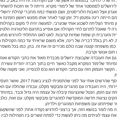
לירושלים לסמסטר אחד של לימודי מקרא. הייתה לי אז הזכות להשת
גרון אצל האבות הלזריסטים, ושם פגשתי כמה מחברי קהילת ירושלי
 הייתה רינה גפטמן ז"ל. זמן קצר לאחר אותו מפגש ראשון הזמינה או
ן מיוחד הצליחה לשכנע אותי שכערבי, למעשה יהיה לי מקום בקהילות.
ה לי שאוכל לתרום לחיי הקהילה אם אסייע בתרגום הליטורגיה הלטי
ת והערבית הן שפות שמיות קרובות. לאט לאט התחלתי להרגיש מחוב
 לא רק בגלל דבריה של רינה, אלא משום שראיתי עד כמה הקהילות ה
 כמו משפחה קטנה שבה כולם מכירים זה את זה. בהן, כמו בכל משפחה
חום אנושי וקִרבה.
גם את העובדה שקבוצת ירושלים מכבדת מאוד את כתבי הקודש ואוה
המיוחד שלימוד המקרא מקבל כאשר חיים בתוך חברה יהודית עשירה 
 הקשר העמוק הזה עם כתבי הקודש הוא נכס לכנסייה, ואני מקווה של
.
היבט נוסף שהרשים אותי עוד לפני 
רותי, היה העבודה עם מהגרים ומבקשי מקלט, עבודה שהחלה עם האב
 עם הזמן. הנטל שהנציגות קיבלה על עצמה היה גדול וכבד, במיוחד
הקים נציגות חדשה המוקדשת למהגרים ומבקשי מקלט. עם זאת, כולנו 
 שפיתחנו עם משפחות המהגרים וילדיהן.
 מה לומר בנושא הזה, אך ברצוני להדגיש נקודה אחת: לפני שהשקענ
ת עצמי לעיתים מה ניתן לעשות כדי לפתח קשרים בין הקהילות לבין