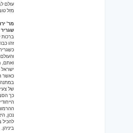
עולם ל
מזל טוב
מר' ירון
שגריר 
ברכות ל
זהו כבו
כשגריר 
והעולם 
ואתם, ח
ישראל 
במתנה 
של צעיר
כך הסבר
הייחודי
ההרמוני
נכון, ה
להכיל ב
ביניהן.