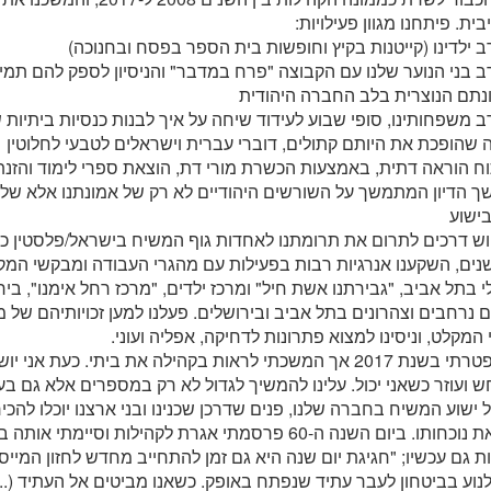
בית. פיתחנו מגוון פעילויות:
 ילדינו (קייטנות בקיץ וחופשות בית הספר בפסח ובחנוכה)
 בני הנוער שלנו עם הקבוצה "פרח במדבר" והניסיון לספק להם תמי
נתם הנוצרית בלב החברה היהודית
 משפחותינו, סופי שבוע לעידוד שיחה על איך לבנות כנסיות ביתיות 
שהופכת את היותם קתולים, דוברי עברית וישראלים לטבעי לחלוטין
ח הוראה דתית, באמצעות הכשרת מורי דת, הוצאת ספרי לימוד והזנ
 הדיון המתמשך על השורשים היהודיים לא רק של אמונתנו אלא של ח
בישוע
ש דרכים לתרום את תרומתנו לאחדות גוף המשיח בישראל/פלסטין כ
נים, השקענו אנרגיות רבות בפעילות עם מהגרי העבודה ומבקשי המקל
 בתל אביב, "גבירתנו אשת חיל" ומרכז ילדים, "מרכז רחל אימנו", ביר
ם נרחבים וצהרונים בתל אביב ובירושלים. פעלנו למען זכויותיהם של 
המקלט, וניסינו למצוא פתרונות לדחיקה, אפליה ועוני.
אני התפטרתי בשנת 2017 אך המשכתי לראות בקהילה את ביתי. כעת אנ
ועוזר כשאני יכול. עלינו להמשיך לגדול לא רק במספרים אלא גם בעו
 ישוע המשיח בחברה שלנו, פנים שדרכן שכנינו ובני ארצנו יוכלו להכיר
ולחוש את נוכחותו. ביום השנה ה-60 פרסמתי אגרת לקהילות וסיימ
 גם עכשיו; "חגיגת יום שנה היא גם זמן להתחייב מחדש לחזון המייס
לנוע בביטחון לעבר עתיד שנפתח באופק. כשאנו מביטים אל העתיד (...)