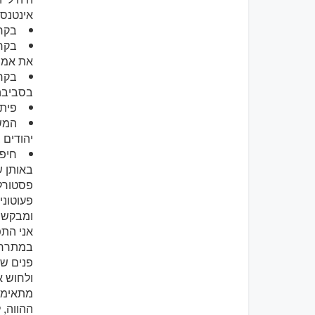
אינטנסי
בקרב
בקרב
את אמו
בקרב
בסביבה 
פיתו
המשך
יהודים 
חיפו
באותן ש
פסטורלי
פעוטוני
ומבקשי 
במתרחש 
פנים של
מתאימות
ההווה, 