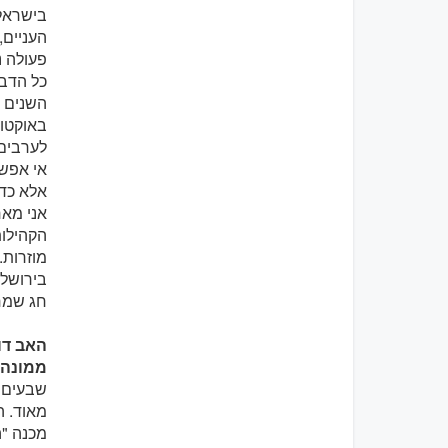
בישראל.
העניים,
פעולה נ
כל הדבר
באוקטוב
לערבים,
אי אפשר
אלא כדי
אני מאח
הקהילות
מוזרות. 
בירושלי
חג שמח
האב דו
ממונה על
שבעים ש
מאוד. ה
מכנה "ה