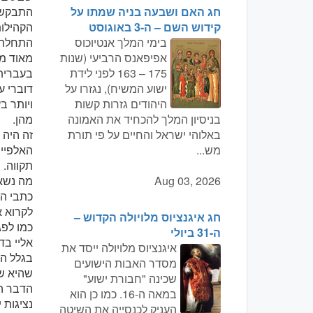
חג האם ושבעה בניה שמתו על
התבקשתי
קידוש השם – ה-3 באוגוסט
הקהילו
בימי המלך אנטיוכוס
התחלתי
אפיפאנס הרביעי (שנות
מאוד מא
175 – 163 לפני לידת
בעברית,
ישוע המשיח), נגזרו על
דוברי ע
היהודים גזרות קשות
ויותר ב
בניסיון המלך להכחיד את האמונה
מהן.
באלוהי ישראל והחיים על פי תורת
זה היה 
מש...
האלפיים
תקווה.
Aug 03, 2026
מה נשא
כתבי ה
לקרוא א
חג איגנציוס מלויולה הקדוש –
כמו לפג
ה-31 ביולי
אליי בד
איגנציוס מלויולה ייסד את
בגלל ה
מסדר האבות הישועים
שהיא שו
שכינה "חבורת ישוע"
הדבר הש
במאה ה-16. כמו כן הוא
נציגות 
העניק לכנסייה את השיטה