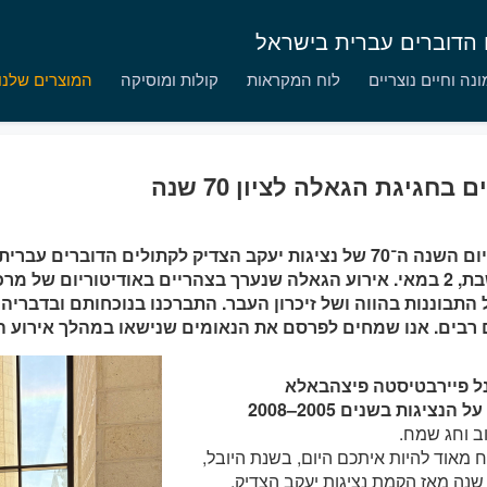
ם הדוברים עברית בישראל
נה וחיים נוצריים
לוח המקראות
קולות ומוסיקה
המוצרים שלנו
 בחגיגת הגאלה לציון 70 שנה
חגיגת יום השנה ה־70 של נציגות יעקב הצדיק לקתולים הדוברים
ביום שבת, 2 במאי. אירוע הגאלה שנערך בצהריים באודיטוריום של מ
 התבוננות בהווה ושל זיכרון העבר. התברכנו בנוכחותם ובדבריה
 רבים. אנו שמחים לפרסם את הנאומים שנישאו במהלך אירוע ה
ל פיירבטיסטה פיצהבאלא
 הנציגות בשנים 2005–2008
ב וחג שמח.
 מאוד להיות איתכם היום, בשנת היובל,
נה מאז הקמת נציגות יעקב הצדיק.