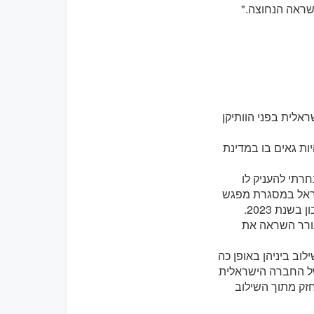
השראה הנחוצה."
אלית בפני הוותיקן
יות גאים בו במדינת
 את כתב האמנה שלי לאפיפיור פרנציסקוס בספטמבר 2024, בחרתי להעניק לו
שראל במסגרת מפגש
נת 2023.
עורר השראה את
וב ביניהן באופן כה
 של החברה הישראלית
תחזק מתוך השילוב