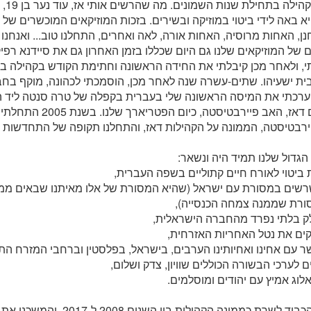
באתי 
יא באה לידי ביטוי במוזיקה ובשירים. בזכות המוזיקאים המוכשרים של
נן, האחות מרוסיה, האחות אורה, לאה ואחרים, התחלנו טוב... ואנחנ
של המוזיקאים שלנו גם היום שכללו בזמן האחרון גם את סיידנא רפי
בית ישעיהו. שתים-עשרה שנה לאחר מכן, הוסמכתי לכהונה, מוקף בח
20, וערכתי את המיסה הראשונה שלי בעברית בקפלה של טרה סנטה ליד 
ירושלים דאז, האב פיירבטיסטה,
רבטיסטה, הממונה על הקהילות דאז, והתחלנו תקופה של התחדשות ו
גדול שלנו תמיד היה ונשאר:
ביטוי לאורח חיים קתוליים בשפה העברית,
רשים במסורת עם ישראל (שהיא המסורת של אלו מאיתנו שבאים ממש
ורת שממנה צמחה הכנסייה),
ק בלתי נפרד מהחברה הישראלית,
קים את נטל האחריות האזרחית,
 עם אחינו ואחיותינו הערבים, בישראל, בפלסטין וברחבי המזרח התי
ם לערכי הבשורה הכוללים שוויון, צדק ושלום,
לוג אמיץ עם יהודים ומוסלמים.
היה לי הכבוד לשרת כממונה הקהילות ב