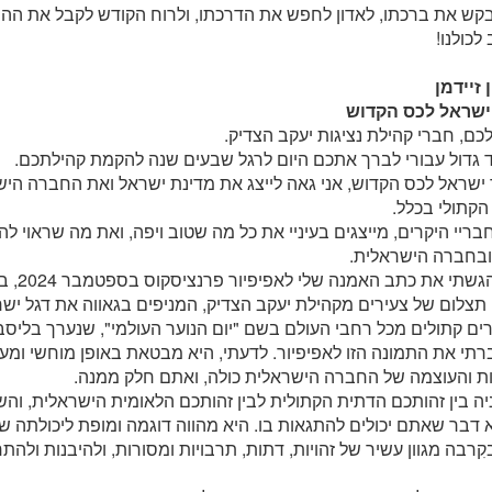
בקש את ברכתו, לאדון לחפש את הדרכתו, ולרוח הקודש לקבל את ה
 לכולנו!
 זיידמן
ישראל לכס הקדוש
כם, חברי קהילת נציגות יעקב הצדיק.
ד גדול עבורי לברך אתכם היום לרגל שבעים שנה להקמת קהילתכם.
ישראל לכס הקדוש, אני גאה לייצג את מדינת ישראל ואת החברה הישר
הקתולי בכלל.
בריי היקרים, מייצגים בעיניי את כל מה שטוב ויפה, ואת מה שראוי לה
ובחברה הישראלית.
כאשר הגשתי
תצלום של צעירים מקהילת יעקב הצדיק, המניפים בגאווה את דגל י
ים קתולים מכל רחבי העולם בשם "יום הנוער העולמי", שנערך בליסבון בש
תי את התמונה הזו לאפיפיור. לדעתי, היא מבטאת באופן מוחשי ומ
ות והעוצמה של החברה הישראלית כולה, ואתם חלק ממנה.
ה בין זהותכם הדתית הקתולית לבין זהותכם הלאומית הישראלית, והשיל
יא דבר שאתם יכולים להתגאות בו. היא מהווה דוגמה ומופת ליכולתה
קִרבה מגוון עשיר של זהויות, דתות, תרבויות ומסורות, ולהיבנות ולה