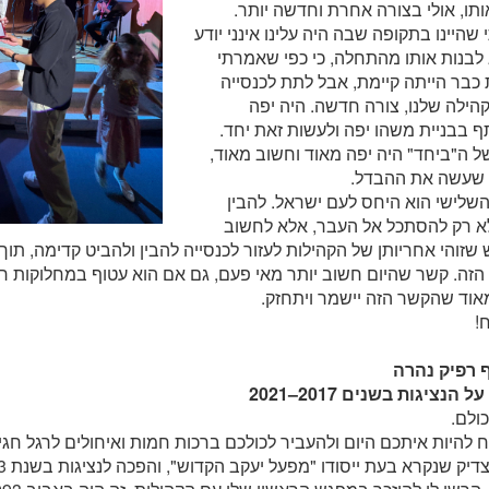
ותו, אולי בצורה אחרת וחדשה יותר.
שהיינו בתקופה שבה היה עלינו אינני יודע
 לבנות אותו מהתחלה, כי כפי שאמרתי
 כבר הייתה קיימת, אבל לתת לכנסייה
קהילה שלנו, צורה חדשה. היה יפה
בבניית משהו יפה ולעשות זאת יחד.
 ה"ביחד" היה יפה מאוד וחשוב מאוד,
ה שעשה את ההבדל.
שלישי הוא היחס לעם ישראל. להבין
לא רק להסתכל אל העבר, אלא לחשוב
 שזוהי אחריותן של הקהילות לעזור לכנסייה להבין ולהביט קדימה, ת
זה. קשר שהיום חשוב יותר מאי פעם, גם אם הוא עטוף במחלוקות רב
אוד שהקשר הזה יישמר ויתחזק.
!
 רפיק נהרה
 הנציגות בשנים 2017–2021
ולם.
דיק שנקרא בעת ייסודו "מפעל יעקב הקדוש", והפכה לנציגות בשנת 2013.