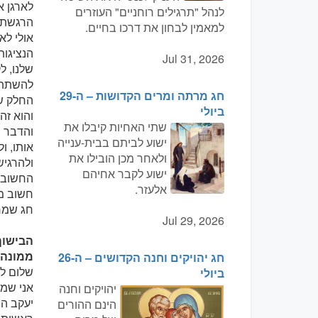
לארגן א
לנהל "תרגילים רוחניים" העוזרים
הרגשתי 
למאמין לבחון את דרכו בחיים.
אולי לא
הנציגות
Jul 31, 2026
שלנו, ל
להשתתף 
חג מרתה ומרים הקדושות – ה-29
החלק של
ביולי
והוא ז
שתי האחיות קיבלו את
והדבר ה
ישוע לביתם בבית-ענייה
אותו, ו
ולאחר מכן הובילו את
ולהרגיש
ישוע לקבר אחיהם
החשוב ה
אלעזר.
חשוב מ
חג שמח
Jul 29, 2026
הבישוף
ממונה על
חג יהויקים וחנה הקדושים – ה-26
שלום לכ
ביולי
יהויקים וחנה
יעקב הצ
הינם ההורים