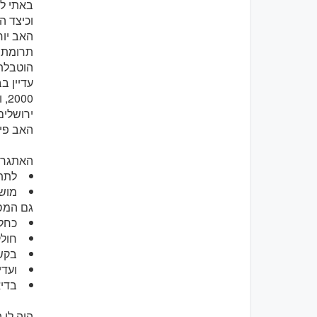
וכיצד ה
האב יוח
תרומתם 
עדיין ב
00
האב פיי
האתגר ה
לתת 
מוש
גם המס
כחל
חול
בקשר
ועדי
בדיא