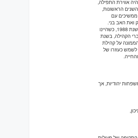
לקהילה בתחילת שנות השמונים. מה שהרשים אותי אז, עוד נער בן 19, היה אווירת התפילה,
 השנים הראשונות,
ו ממשיכים עם
ק ואת האב בני.
הוטבלתי, ולאחר מכן קיבלתי את החידה הראשונה וחתימת הקודש בקהילה בשנת 1988, כשהיינו
ברי הקהילה, בשנת
הממונה על קהילת
 כיום הפטריארך שלנו. בשנת 2005 התחלתי לשמש כעוזרו של
החייה.
פחות יהודיות, אך
כון,
ין השנים 2008 ל-2017, והמשכנו את התקופה של פעילות