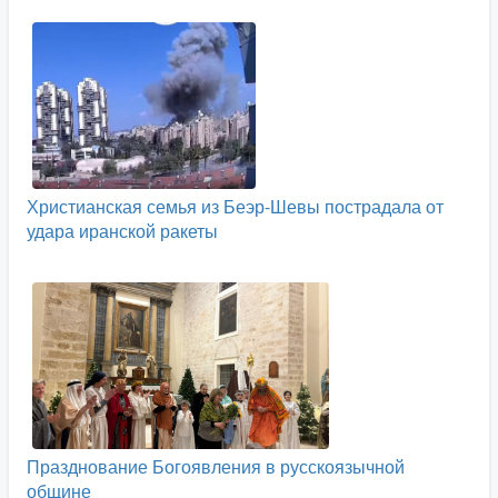
Христианская семья из Беэр-Шевы пострадала от
удара иранской ракеты
Празднование Богоявления в русскоязычной
общине