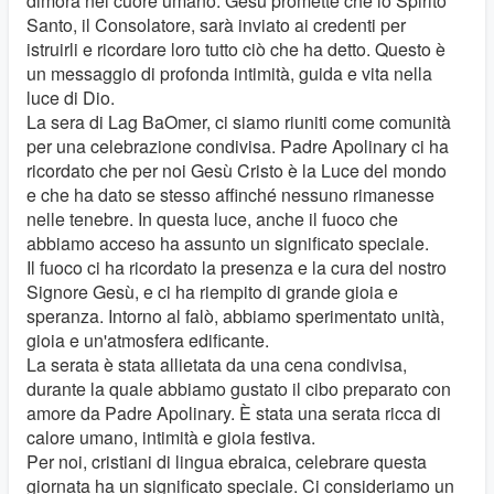
dimora nel cuore umano. Gesù promette che lo Spirito
Santo, il Consolatore, sarà inviato ai credenti per
istruirli e ricordare loro tutto ciò che ha detto. Questo è
un messaggio di profonda intimità, guida e vita nella
luce di Dio.
La sera di Lag BaOmer, ci siamo riuniti come comunità
per una celebrazione condivisa. Padre Apolinary ci ha
ricordato che per noi Gesù Cristo è la Luce del mondo
e che ha dato se stesso affinché nessuno rimanesse
nelle tenebre. In questa luce, anche il fuoco che
abbiamo acceso ha assunto un significato speciale.
Il fuoco ci ha ricordato la presenza e la cura del nostro
Signore Gesù, e ci ha riempito di grande gioia e
speranza. Intorno al falò, abbiamo sperimentato unità,
gioia e un'atmosfera edificante.
La serata è stata allietata da una cena condivisa,
durante la quale abbiamo gustato il cibo preparato con
amore da Padre Apolinary. È stata una serata ricca di
calore umano, intimità e gioia festiva.
Per noi, cristiani di lingua ebraica, celebrare questa
giornata ha un significato speciale. Ci consideriamo un