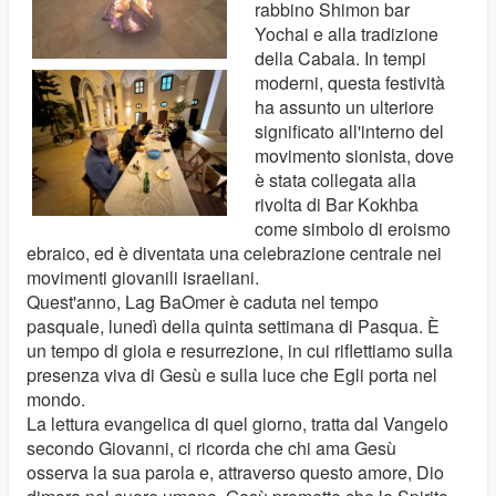
rabbino Shimon bar
Yochai e alla tradizione
della Cabala. In tempi
moderni, questa festività
ha assunto un ulteriore
significato all'interno del
movimento sionista, dove
è stata collegata alla
rivolta di Bar Kokhba
come simbolo di eroismo
ebraico, ed è diventata una celebrazione centrale nei
movimenti giovanili israeliani.
Quest'anno, Lag BaOmer è caduta nel tempo
pasquale, lunedì della quinta settimana di Pasqua. È
un tempo di gioia e resurrezione, in cui riflettiamo sulla
presenza viva di Gesù e sulla luce che Egli porta nel
mondo.
La lettura evangelica di quel giorno, tratta dal Vangelo
secondo Giovanni, ci ricorda che chi ama Gesù
osserva la sua parola e, attraverso questo amore, Dio