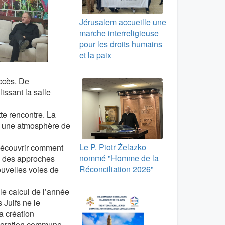
Jérusalem accueille une
marche interreligieuse
pour les droits humains
et la paix
ccès. De
ssant la salle
tte rencontre. La
ns une atmosphère de
Le P. Piotr Żelazko
 découvrir comment
nommé "Homme de la
 — des approches
Réconciliation 2026"
ouvelles voies de
e calcul de l’année
 Juifs ne le
a création
ploration commune