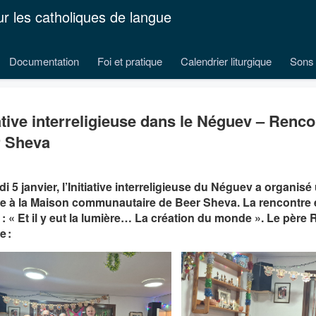
ur les catholiques de langue
Documentation
Foi et pratique
Calendrier liturgique
Sons 
iative interreligieuse dans le Néguev – Renco
 Sheva
di 5 janvier, l’Initiative interreligieuse du Néguev a organis
e à la Maison communautaire de Beer Sheva. La rencontre ét
: « Et il y eut la lumière… La création du monde ». Le pèr
 :