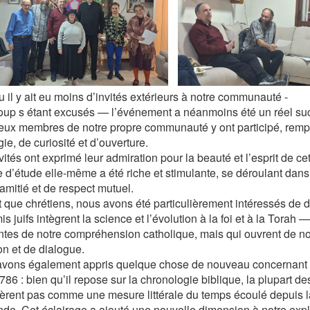
 il y ait eu moins d’invités extérieurs à notre communauté -
up s étant excusés — l’événement a néanmoins été un réel su
ux membres de notre propre communauté y ont participé, rempli
ie, de curiosité et d’ouverture.
ités ont exprimé leur admiration pour la beauté et l’esprit de ce
 d’étude elle-même a été riche et stimulante, se déroulant da
’amitié et de respect mutuel.
t que chrétiens, nous avons été particulièrement intéressés de
s juifs intègrent la science et l’évolution à la foi et à la Torah
entes de notre compréhension catholique, mais qui ouvrent de n
ion et de dialogue.
vons également appris quelque chose de nouveau concernant l
786 : bien qu’il repose sur la chronologie biblique, la plupart des
èrent pas comme une mesure littérale du temps écoulé depuis l
de. Cet éclairage a ajouté une nouvelle dimension à notre ex