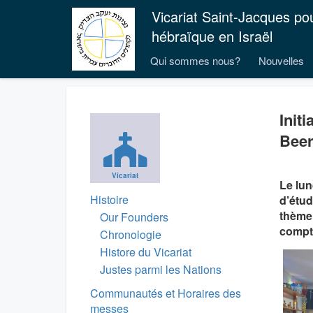
Vicariat Saint-Jacques po
hébraïque en Israël
Qui sommes nous?
Nouvelles
Init
Beer
Vicariat
Le lun
Histoire
d’étud
thème 
Our Founders
compte
Chronologie
Histore du Vicariat
Justes parmi les Nations
Communautés et Horaires des
messes