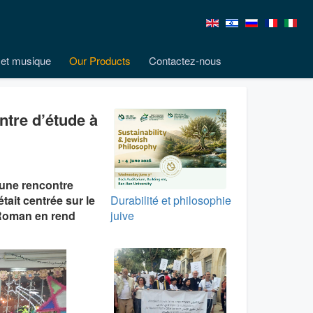
et musique
Our Products
Contactez-nous
ntre d’étude à
é une rencontre
ait centrée sur le
Durabilité et philosophie
e Roman en rend
juive