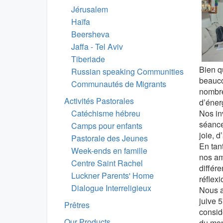
Jérusalem
Haïfa
Beersheva
Jaffa - Tel Aviv
Tiberiade
Bien qu
Russian speaking Communities
beauco
Communautés de Migrants
nombre
Activités Pastorales
d’énerg
Nos inv
Catéchisme hébreu
séance
Camps pour enfants
joie, d
Pastorale des Jeunes
En tan
Week-ends en famille
nos ami
Centre Saint Rachel
différ
Luckner Parents' Home
réflex
Dialogue Interreligieux
Nous a
juive 5
Prêtres
consid
Our Products
du mon