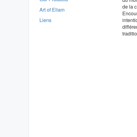
de la 
Art of Eliam
Encour
intent
Liens
différe
traditi