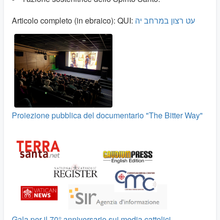
Articolo completo (in ebraico): QUI:
עט רצון במרחב יה
Proiezione pubblica del documentario "The Bitter Way"
Gala per il 70° anniversario sui media cattolici