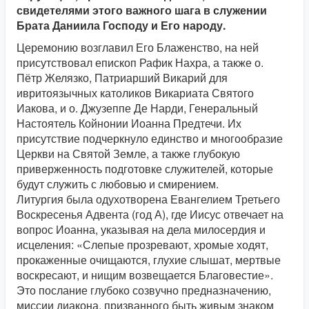
свидетелями этого важного шага в служении
Брата Даниила Господу и Его народу.
Церемонию возглавил Его Блаженство, на ней
присутствовал епископ Рафик Нахра, а также о.
Пётр Желязко, Патриарший Викарий для
ивритоязычных католиков Викариата Святого
Иакова, и о. Джузеппе Де Нарди, Генеральный
Настоятель Койнонии Иоанна Предтечи. Их
присутствие подчеркнуло единство и многообразие
Церкви на Святой Земле, а также глубокую
приверженность подготовке служителей, которые
будут служить с любовью и смирением.
Литургия была одухотворена Евангелием Третьего
Воскресенья Адвента (год А), где Иисус отвечает на
вопрос Иоанна, указывая на дела милосердия и
исцеления: «Слепые прозревают, хромые ходят,
прокаженные очищаются, глухие слышат, мертвые
воскресают, и нищим возвещается Благовестие».
Это послание глубоко созвучно предназначению,
миссии диакона, призванного быть живым знаком