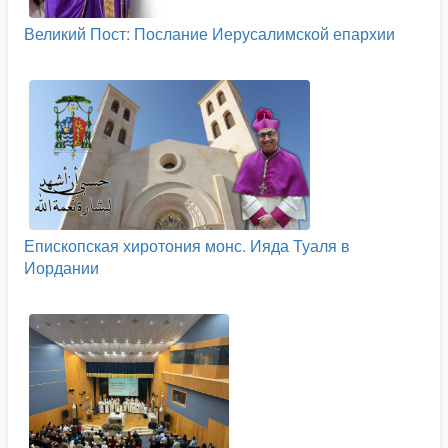
Великий Пост: Послание Иерусалимской епархии
Епископская хиротония монс. Ияда Туаля в
Иордании