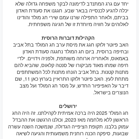
יחד עם גרג המתנדב לדימונה לבקר משפחה גדולה שלא
יכלה להגיע לכנסייה בבאר שבע. חגגנו את סעודת האדון
בביתם, ולאחר התפילה שרנו עמם שירי חג מולד והודינו
לאלוהים על חוויה מיוחדת זו של חגיגה משפחתית.
הקהילות דוברות הרוסית
האב פיוטר זלזקו חגג את מיסת ערב חג המולד בתל אביב
ובחיפה ברוסית. ביום חג המולד נחגגה סעודת האדון
באמאוס, ולאחריה ארוחה משותפת, ולפניה וידויים. ילדי
חיפה שמחו מאוד מביקורו של סנטה קלאוס, שהביא להם
מתנות קטנות. בתל אביב הונחו מתנות לכל המשתתפים
מתחת לעץ. האב פיוטר זלזקו התראיין בערוץ כאן 11, שם
דיבר על האפיפיור החדש, על מסר חג המולד ועל מצב
הנוצרים בישראל.
ירושלים
חג המולד 2025 היה ברכה אמיתית לקהילתנו. זה היה החג
הראשון ללא מלחמה מאז 2023, וכולנו הרגשנו את ההבדל
עמוק בלבנו. תקופת הציפייה הגדולה, שנמשכה השנה עשרה
שבועות, סיפקה הכנה רוחנית משמעותית והגיעה לשיאה