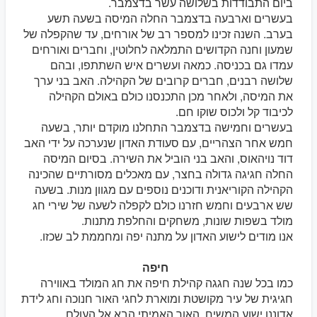
ביום התבודדות בשלושה עשר בדצמבר.
בעשרים וארבעה בדצמבר החלה המיסה בשעה תשע
בערב. השנה זכינו למספר רב של אורחים, עד שהקפלה של
שמעון וחנה הקדושים התמלאה לחלוטין, וחברים ואורחים
עמדו גם בכניסה. כמאה ועשרים איש השתתפו, ובהם
שלושה רבנים, חברים קרובים של הקהילה. האב בני ערך
את המיסה, ולאחר מכן התכנסנו כולם באולם הקהילה
לכיבוד קל ולכוס שוקו חם.
בעשרים וחמישה בדצמבר התחלנו מוקדם יותר, בשעה
חמש אחר הצהריים, עם סעודת האדון שנערכה על ידי האב
דוד נויהאוס, והאב בני הוביל את השירה. בסיום המיסה
החלה חגיגה גדולה בחצר, עם מאכלים מסורתיים שהכינה
הקהילה הקוריאנית ודוכנים נוספים עם מגוון מנות. בשעה
שש ארבעים וחמש חזרנו כולם לקפלה לשעה של שירי חג
מולד בשפות שונות, משחקים והחלפת מתנות.
אנו מודים לישוע האדון על מתנה יפה ומחממת לב שכזו.
חיפה
כמו בכל שנה חגגה קהילת חיפה את חג המולד באווירה
חגיגית של עיר מקושטת ומוארת לחגי האור חנוכה וחג לידת
אדוננו ישוע המשיח, האור האמיתי הבא אל העולם.