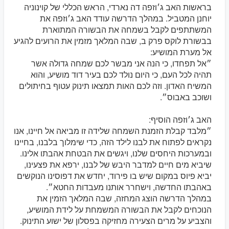
בראשות האב ג׳וזפה דה נארדי, הראש הכללי של קוינוניה
יוחנן המטביל. במהלך הדרשה עודד האב ג׳וזפה את
המשתתפים לקבל בשמחה את הבשורה המתוארת
בבשורת לוקס פרק ב, שבה המלאך מזמין את הרועים להגיע
אל מערת המושיע:
״אל תפחדו, כי הנה אני מבשר לכם שמחה גדולה אשר
תהיה לכל העם, כי היום נולד לכם בעיר דוד מושיע, והוא
המשיח האדון. וזה לכם האות תמצאו תינוק עטוף בחיתולים
ושוכב באבוס״.
האב ג׳וזפה הוסיף:
״מלבד קבלת הזמנת השמחה שלידה זו מביאה אל חיינו, אנו
נקראים לפתוח את לבנו לילד הזה, כדי שימלוך בלבנו, בחיינו
ובמערכות היחסים שלנו, ויגשים את הבטחת אהבתו אלינו.
שיביא מים חיים למדבר היבש של לבנו, ירפא את פצעינו,
יביא פיוס במקום שיש בו פירוד, יחדש את דפוסינו הנוקשים
באהבתו החדשה, וישחרר אותנו מעבדות החטא״.
במהלך הדרשה הוצג המחזה, שבה המלאך הזמין את
הנוכחים לקבל את הבשורה המשמחת על לידת המושיע,
והצביע על מרים הצעירה מחזיקה בפסלון של ישוע התינוק.