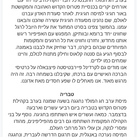
אורחים יקרים בכנסיית פטרוס הקדוש האהובה והמקושטת
באור חגיגי למיסה חגיגית. לאחר סעודת האדון עברנו
לאולם, שם נהנינו מסעודה חגיגית עשירה שהכנו והבאנו
עמנו. בהמשך צפינו בסרט המתעד את עליית היובל לרגל
שחווינו יחד ברומא ובוותיקן. המפגש עם האפיפיור ריגש
אותנו מחדש, וחזרנו וחווינו את כל הרגעים והמקומות
המיוחדים שבהם ביקרנו, דבר שחיזק את לבבנו באמונה.
לבסוף הגיע גם סנטה קלאוס וחילק מתנות לכולם, והיינו
שמחים כמו ילדים.
אנו מודים גם לקרדינל פיירבטיסטה פיצבאלה על כרטיסי
הברכה האישיים עם ברכתו, שקיבלנו בשמחה רבה. זה היה
מרגש מאוד. אנו מאחלים לו שפע חסדים מאת אדוננו.
טבריה
מיסת ערב חג המולד נחגגה בשעה שמונה בערב בקהילת
פטרוס הקדוש בטבריה ביום רביעי עשרים וארבעה
בדצמבר. כמאה ועשרים איש השתתפו בחגיגה. נוסף על בני
הקהילה המקומית השתתפו גם רבים מהפיליפינים, מהודו
ומסרי לנקה, וכן עולי רגל מרחבי העולם.
המיסה נערכה באנגלית, עם תרגום הדרשה לעברית, ונחגגה