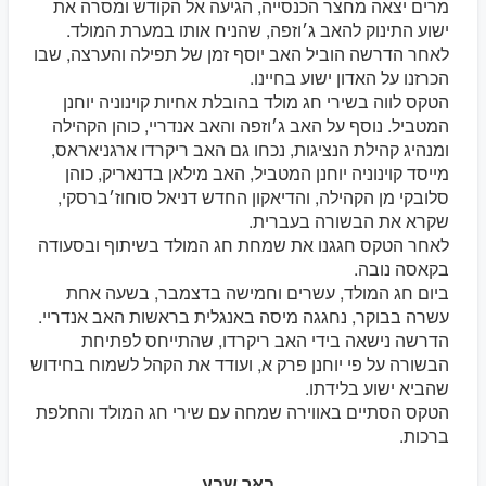
מרים יצאה מחצר הכנסייה, הגיעה אל הקודש ומסרה את
ישוע התינוק להאב ג׳וזפה, שהניח אותו במערת המולד.
לאחר הדרשה הוביל האב יוסף זמן של תפילה והערצה, שבו
הכרזנו על האדון ישוע בחיינו.
הטקס לווה בשירי חג מולד בהובלת אחיות קוינוניה יוחנן
המטביל. נוסף על האב ג׳וזפה והאב אנדריי, כוהן הקהילה
ומנהיג קהילת הנציגות, נכחו גם האב ריקרדו ארגניאראס,
מייסד קוינוניה יוחנן המטביל, האב מילאן בדנאריק, כוהן
סלובקי מן הקהילה, והדיאקון החדש דניאל סוחוז׳ברסקי,
שקרא את הבשורה בעברית.
לאחר הטקס חגגנו את שמחת חג המולד בשיתוף ובסעודה
בקאסה נובה.
ביום חג המולד, עשרים וחמישה בדצמבר, בשעה אחת
עשרה בבוקר, נחגגה מיסה באנגלית בראשות האב אנדריי.
הדרשה נישאה בידי האב ריקרדו, שהתייחס לפתיחת
הבשורה על פי יוחנן פרק א, ועודד את הקהל לשמוח בחידוש
שהביא ישוע בלידתו.
הטקס הסתיים באווירה שמחה עם שירי חג המולד והחלפת
ברכות.
באר שבע