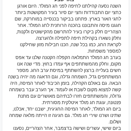
השנה נסעה קהילתנו לחיפה לפני חג המולד. היום אורגן
כחצי יום התבודדות וחצי יום סיור בעיר המקושטת ביותר
לחגי האור בארץ. פתחנו בביקור בכנסייה במוחרקה, שם
חגגנו מיסה והתבוננו בהכנה הרוחנית לחג המולד. אחר
הצהריים חלק ביקרו בעיר להתרשם מהקישוטים ולקנות,
וחלק נשארו בקהילת חיפה לתפילה ולהערצה.
לקראת החג, כמו בכל שנה, הכנו חבילות מזון שחילקנו
למספר משפחות.
בערב חג המולד התמלאה הקפלה הקטנה שלנו עד אפס
מקום, וחלק מהמשתתפים אף עמדו בחוץ. מדי שנה אנו
חשים בעלייה ברצון להשתתף במיסת ערב החג. מספר
המשתתפים גדל, השמחה גדלה, וגם הדאגה מה יהיה בשנה
הבאה. גם באולם הקהילה, בזמן הכיבוד לאחר המיסה, היה
קשה למצוא מקום לשבת או לעמוד. אך הערב עבר בשמחה
גדולה, והמשתתפים חזרו לבתיהם מאושרים עם מתנת
פנטונה, עוגת חג מולד איטלקית מסורתית.
ביום חג המולד, לאחר המיסה החגיגית, ישבנו יחד, אכלנו,
שתינו ושרנו שירי חג מולד. גם חגיגה זו הייתה מלאה שמחה
ושלום.
ביום שישי, עשרים ושישה בדצמבר, אחר הצהריים, נסענו