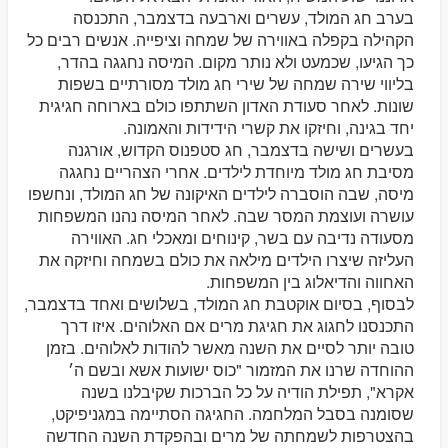
בערב חג המולד, עשרים וארבעה בדצמבר, התכנסה
הקהילה בקפלה באווירה של שמחה וציפייה. אנשים רבים כל
כך הגיעו, שכמעט ולא נותר מקום. המיסה נחגגה בהדר,
בליווי שירה שמחה של שירי חג מולד מסורתיים בשפות
שונות. לאחר סעודת האדון השתתפו כולם בארוחה חגיגית
יחד בגינה, וחיזקו את קשרי הידידות והאמונה.
בעשרים ושישה בדצמבר, חג סטפנוס הקדוש, אורגנה
מסיבת חג מולד מיוחדת לילדים. אחרי הצהריים נחגגה
מיסה, שבה הוסברה לילדים האיקונה של חג המולד, ונחשפו
עושרה ועוצמת המסר שבה. לאחר המיסה נהנו המשפחות
מסעודה נדיבה עם בשר, קינוחים ומאכלי חג. האווירה
העליזה שיצרו הילדים מילאה את כולם בשמחה וחיזקה את
האחווה והדיאלוג בין המשפחות.
לבסוף, בסיום אוקטבת חג המולד, בשלושים ואחד בדצמבר,
התכנסנו לחגוג את חגיגת מרים אם האלוהים. איזו דרך
טובה יותר לסיים את השנה מאשר להודות לאלוהים. בזמן
ההוחדה שרנו את המזמור "כוס ישועות אשא ובשם ה׳
אקרא", תפילת הודיה על כל הברכות שקיבלנו בשנה
שסומנה בסבל המלחמה. החגיגה הסתיימה במגניפיקט,
בהצטרפות לשמחתה של מרים ובהפקדת השנה החדשה