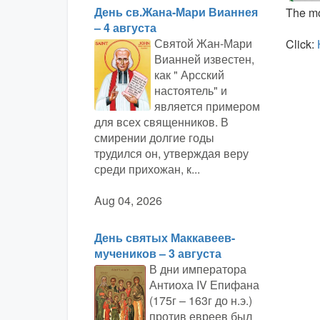
День св.Жана-Мари Вианнея
The mo
– 4 августа
Святой Жан-Мари
Click:
Вианней известен,
как " Арсский
настоятель" и
является примером
для всех священников. В
смирении долгие годы
трудился он, утверждая веру
среди прихожан, к...
Aug 04, 2026
День святых Маккавеев-
мучеников – 3 августа
В дни императора
Антиоха IV Епифана
(175г – 163г до н.э.)
против евреев был