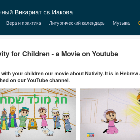
чный Викариат св.Иакова
Вера и практика
Литургический календарь
Музыка
vity for Children - a Movie on Youtube
with your children our movie about Nativity. It is in Hebre
shed on our YouTube channel.