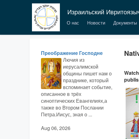
Израильский Ивритоязы
О нас
Новости
Документы
Nati
Преображение Господне
Лючия из
иерусалимской
Watch 
общины пишет нам о
publi
празднике, который
вспоминает событие,
описанное в трёх
синоптических Евангелиях,а
также во Втором Послании
Петра.Иисус, зная о ...
Aug 06, 2026