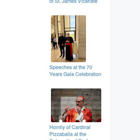
of St. James Vicariate
Speeches at the 70
Years Gala Celebration
Homily of Cardinal
Pizzaballa at the