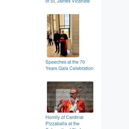
of St. James Vicariate
Speeches at the 70
Years Gala Celebration
Homily of Cardinal
Pizzaballa at the