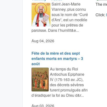
Saint Jean-Marie
The mo
Vianney, plus connu
sous le nom de “Curé
Click:
d’Ars”, est un modèle
pour les prêtres de
paroisse. Dans l’humilit&e...
Aug 04, 2026
Fête de la mère et des sept
enfants morts en martyrs – 3
août
Au temps du Roi
Antiochus Epiphane
IV (175-163 av. JC),
des décrets sévères
furent promulgués afin
d’éradiquer la foi au Dieu d&r...
Aug 03, 2026