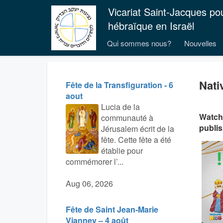
Vicariat Saint-Jacques po
hébraïque en Israël
Qui sommes nous?
Nouvelles
Nati
Fête de la Transfiguration - 6
aout
Lucia de la
Watch 
communauté à
publi
Jérusalem écrit de la
fête. Cette fête a été
établie pour
commémorer l’...
Aug 06, 2026
Fête de Saint Jean-Marie
Vianney – 4 août