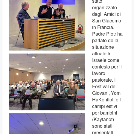
stato
organizzato
dagli Amici di
San Giacomo
in Francia.
Padre Piotr ha
parlato della
situazione
attuale in
Israele come
contesto per il
lavoro
pastorale. Il
Festival dei
Giovani, Yom
HaKehilot, e i
campi estivi
per bambini
(Kaytanot)
sono stati
presentati