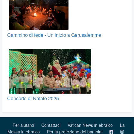
Cammino di fede - Un inizio a Gerusalemme
Concerto di Natale 2025
Per aiutarci
Contattaci
Vatican News in ebraico
La
Messa in ebraico
Per la protezione dei bambini