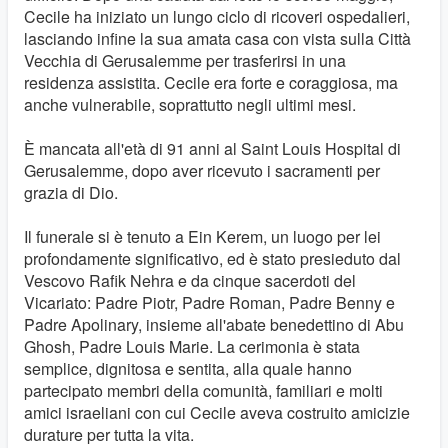
Cecile ha iniziato un lungo ciclo di ricoveri ospedalieri,
lasciando infine la sua amata casa con vista sulla Città
Vecchia di Gerusalemme per trasferirsi in una
residenza assistita. Cecile era forte e coraggiosa, ma
anche vulnerabile, soprattutto negli ultimi mesi.
È mancata all'età di 91 anni al Saint Louis Hospital di
Gerusalemme, dopo aver ricevuto i sacramenti per
grazia di Dio.
Il funerale si è tenuto a Ein Kerem, un luogo per lei
profondamente significativo, ed è stato presieduto dal
Vescovo Rafik Nehra e da cinque sacerdoti del
Vicariato: Padre Piotr, Padre Roman, Padre Benny e
Padre Apolinary, insieme all'abate benedettino di Abu
Ghosh, Padre Louis Marie. La cerimonia è stata
semplice, dignitosa e sentita, alla quale hanno
partecipato membri della comunità, familiari e molti
amici israeliani con cui Cecile aveva costruito amicizie
durature per tutta la vita.