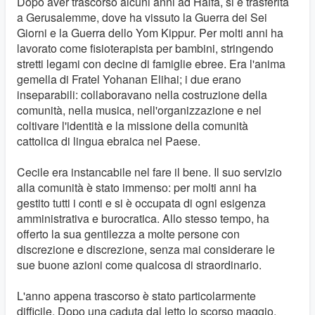
Dopo aver trascorso alcuni anni ad Haifa, si è trasferita
a Gerusalemme, dove ha vissuto la Guerra dei Sei
Giorni e la Guerra dello Yom Kippur. Per molti anni ha
lavorato come fisioterapista per bambini, stringendo
stretti legami con decine di famiglie ebree. Era l'anima
gemella di Fratel Yohanan Elihai; i due erano
inseparabili: collaboravano nella costruzione della
comunità, nella musica, nell'organizzazione e nel
coltivare l'identità e la missione della comunità
cattolica di lingua ebraica nel Paese.
Cecile era instancabile nel fare il bene. Il suo servizio
alla comunità è stato immenso: per molti anni ha
gestito tutti i conti e si è occupata di ogni esigenza
amministrativa e burocratica. Allo stesso tempo, ha
offerto la sua gentilezza a molte persone con
discrezione e discrezione, senza mai considerare le
sue buone azioni come qualcosa di straordinario.
L'anno appena trascorso è stato particolarmente
difficile. Dopo una caduta dal letto lo scorso maggio,