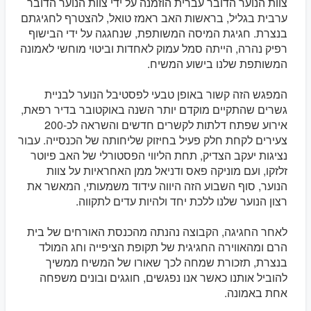
צוות הנוער הדובר עברית הוזמנה על ידי צוות הנוער הדובר
ערבית בגליל, בראשות האב ראמז טואל, להצטרף לחגיגתם
בנצרת. חגיגת המיסה המשותפת, שנחגגה על ידי הבישוף
רפיק נהרה, הייתה סמל עמוק לאחדות וביטוי מוחשי לאמונה
המשותפת שלנו בישוע המשיח.
המפגש הזה קשור באופן טבעי לפסטיבל הנוער לבניית
גשרים שהתקיים מוקדם יותר השנה באוקטובר בדיר רפאת,
אירוע שפתח דלתות לקשרים חדשים והשראה לכ-200
צעירים לקחת חלק פעיל בחיזוק שליחותה של הכנסייה. עבור
נציגות יעקב הצדיק, תחת הליווי הפסטורלי של האב פיוטר
זלזקו, ועם מוניקה פאס ודניאל ממן האחראיות על צוות
הנוער, סוף השבוע הזה היווה עידוד משמעותי, המאשר את
רצון הנוער שלנו ללכת יחד ולהיות עדים לתקווה.
לאחר החגיגה, הקבוצה נהנתה מהכנסת האורחים של בית
הרם ומהאווירה החגיגית של תקופת הציפייה וחג המולד
בנצרת, תזכורת שמחה לכך שאורו של המשיח ממשיך
להוביל אותנו כאשר אנו נפגשים, חוגגים ובונים משפחה
אחת באמונה.