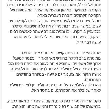
יוחנן אליחי ז"ל, השניים היו בלתי נפרדים, עמלו יחדיו בבניית
הקהילה, במוזיקה, בארגון ובהעמקת הערך והמשמעות של
הקהילה הקתולים דוברת העברית בארץ.
ססיל הייתה בלתי-נלאית בעשיית טוב: שירותה לקהילה היה
עצום. במשך שנים רבות ניהלה את כל החשבונות וטיפלה
בכל עניין בירוקרטי. בו זמנית טוב רב עשתה לאנשים רבים -
בשקט, בצניעות ובדיסקרטיות, מבלי לחשוב לרגע שהיא
עושה דבר גדול.
שנתה האחרונה הייתה קשה במיוחד. לאחר שנפלה
ממיטתה בלב הלילה בחודש מאי האחרון, נכנסה למעגל
ארוך של אשפוזים, שהוביל אותה לעזוב את ביתה היפה מול
העיר העתיקה של ירושלים ולעבור לדיור מוגן. ססיל הייתה
אישה חזקה ואמיצה, אך גם פגיעה - במיוחד בחודשים
האחרונים.
היא הלכה לעולמה בגיל 91 בבית החולים סן לואי בירושלים,
לאחר שקיבלה את הסקרמנטים בחסד האל.
טקס ההלוויה נערך בעין כרם, מקום שהיה קרוב מאוד ללבה,
בראשותו של הבישוף רפיק נהרה וחמישה כוהני הנציגות: