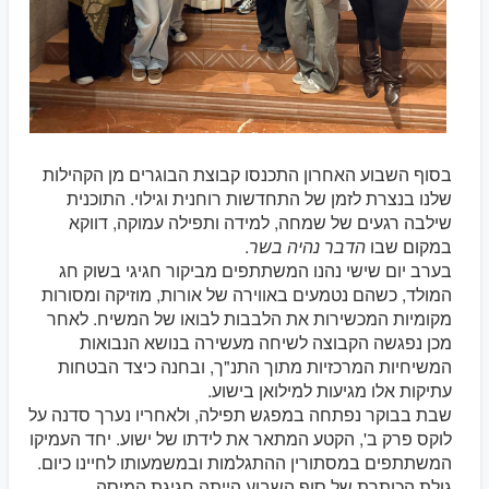
בסוף השבוע האחרון התכנסו קבוצת הבוגרים מן הקהילות
שלנו בנצרת לזמן של התחדשות רוחנית וגילוי. התוכנית
שילבה רגעים של שמחה, למידה ותפילה עמוקה, דווקא
במקום שבו
הדבר נהיה בשר
.
בערב יום שישי נהנו המשתתפים מביקור חגיגי בשוק חג
המולד, כשהם נטמעים באווירה של אורות, מוזיקה ומסורות
מקומיות המכשירות את הלבבות לבואו של המשיח. לאחר
מכן נפגשה הקבוצה לשיחה מעשירה בנושא הנבואות
המשיחיות המרכזיות מתוך התנ"ך, ובחנה כיצד הבטחות
עתיקות אלו מגיעות למילואן בישוע.
שבת בבוקר נפתחה במפגש תפילה, ולאחריו נערך סדנה על
לוקס פרק ב', הקטע המתאר את לידתו של ישוע. יחד העמיקו
המשתתפים במסתורין ההתגלמות ובמשמעותו לחיינו כיום.
גולת הכותרת של סוף השבוע הייתה חגיגת המיסה