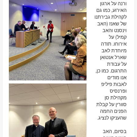
ורנה על ארגון
האירוע, כמו גם
לקהילת גבירתנו
של שאנז (האב
וינסנט והאב
קמיל) על
אירוחו. תודה
מיוחדת לאב
שארל אנטואן
על עבודת
התרגום. כמו כן,
אנו מודים
לאבות פיליפ
ופרנסיס
מקהילת סן
סוורין על קבלת
הפנים החמה
שהעניקו לנציג.
בסיום, האב