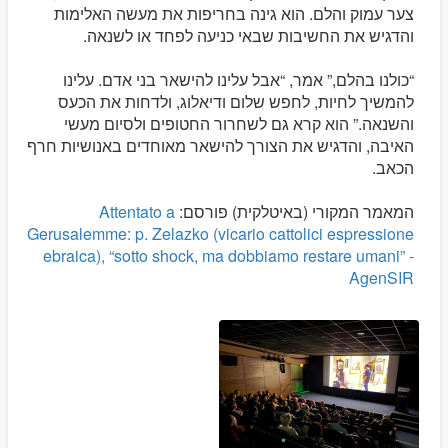
צער עמוק והלם. הוא גינה בחריפות את מעשה האלימות
והדגיש את החשיבות שבאי כניעה לפחד או לשנאה.
“כולנו בהלם,” אמר, “אבל עלינו להישאר בני אדם. עלינו
להמשיך לחיות, לחפש שלום ודיאלוג, ולדחות את הכעס
והשנאה.” הוא קרא גם לשחרור החטופים ולסיום מעשי
האיבה, והדגיש את הצורך להישאר מאוחדים באנושיות חרף
הכאב.
המאמר המקורי (באיטלקית) פורסם:
Attentato a
Gerusalemme: p. Zelazko (vicario cattolici espressione
ebraica), “sotto shock, ma dobbiamo restare umani” -
AgenSIR