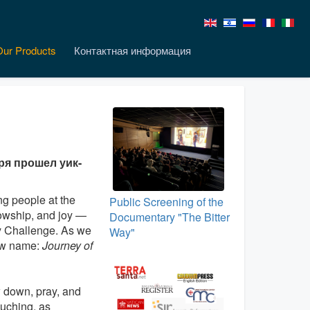
Our Products
Контактная информация
ря прошел уик-
g people at the
Public Screening of the
lowship, and joy —
Documentary "The Bitter
ry Challenge. As we
Way"
new name:
Journey of
w down, pray, and
ouching, as