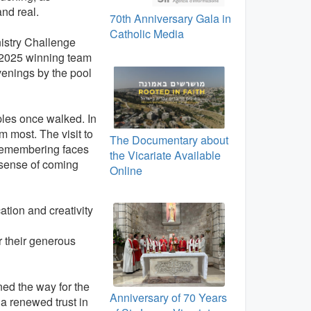
nd real.
70th Anniversary Gala in
Catholic Media
istry Challenge
 2025 winning team
evenings by the pool
les once walked. In
m most. The visit to
The Documentary about
n remembering faces
the Vicariate Available
 sense of coming
Online
tion and creativity
r their generous
ed the way for the
Anniversary of 70 Years
 a renewed trust in