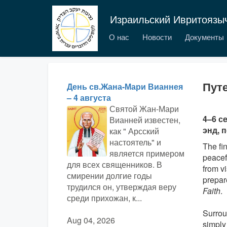
Израильский Ивритоязы
О нас
Новости
Документы
Пут
День св.Жана-Мари Вианнея
– 4 августа
Святой Жан-Мари
4–6 с
Вианней известен,
энд, 
как " Арсский
настоятель" и
The fi
является примером
peacef
для всех священников. В
from v
смирении долгие годы
prepar
трудился он, утверждая веру
Faith
.
среди прихожан, к...
Surrou
Aug 04, 2026
simply