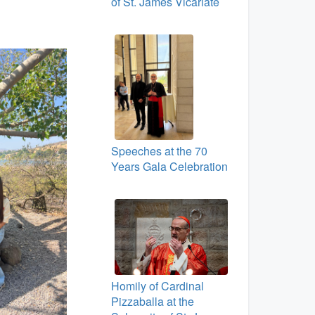
of St. James Vicariate
Speeches at the 70
Years Gala Celebration
Homily of Cardinal
Pizzaballa at the