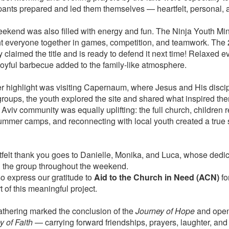
ipants prepared and led them themselves — heartfelt, personal, a
ekend was also filled with energy and fun. The Ninja Youth Min
t everyone together in games, competition, and teamwork. The
 claimed the title and is ready to defend it next time! Relaxed 
joyful barbecue added to the family-like atmosphere.
r highlight was visiting Capernaum, where Jesus and His discip
groups, the youth explored the site and shared what inspired the
l Aviv community was equally uplifting: the full church, childre
ummer camps, and reconnecting with local youth created a true
tfelt thank you goes to Danielle, Monika, and Luca, whose dedica
 the group throughout the weekend.
o express our gratitude to
Aid to the Church in Need (ACN)
fo
 of this meaningful project.
athering marked the conclusion of the
Journey of Hope
and open
y of Faith
— carrying forward friendships, prayers, laughter, and