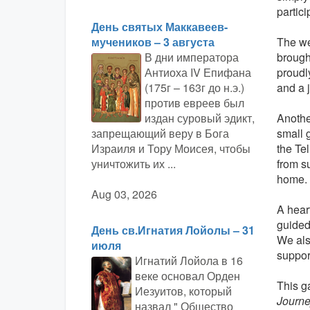
partic
День святых Маккавеев-
мучеников – 3 августа
The we
В дни императора
brough
Антиоха IV Епифана
proudly
(175г – 163г до н.э.)
and a 
против евреев был
издан суровый эдикт,
Anothe
запрещающий веру в Бога
small 
Израиля и Тору Моисея, чтобы
the Te
уничтожить их ...
from s
home.
Aug 03, 2026
A hear
guided
День св.Игнатия Лойолы – 31
We als
июля
support
Игнатий Лойола в 16
веке основал Орден
This g
Иезуитов, который
Journe
назвал " Общество