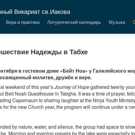
чный Викариат св.Иакова
Вера и практика
Литургический календарь
Музыка
ешествие Надежды в Табхе
ентября в гостевом доме «Бейт Ноа» у Галилейского мо
посвященный молитве, дружбе и вере.
nal weekend of this year’s
Journey of Hope
gathered twenty youn
ul Beit Noah Guesthouse in Tabgha. It was a time of prayer, fel
isiting Capernaum to sharing laughter at the Ninja Youth Minist
e for the new Church year, the program will continue under a 
nded by nature, water, and silence, the group had space to slo
 be. Morning and evening prayers by the lake were especially t