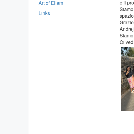
e il pr
Art of Eliam
Siamo 
Links
spazio
Grazie
Andrej,
Siamo 
Ci ved