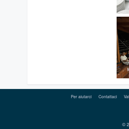
Per aiutarci
Contattaci
Va
© 2