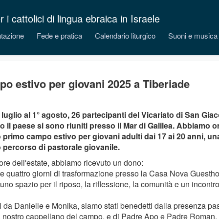
 cattolici di lingua ebraica in Israele
tazione
Fede e pratica
Calendario liturgico
Suoni e musica
o estivo per giovani 2025 a Tiberiade
 luglio al 1° agosto, 26 partecipanti del Vicariato di San Gi
to il paese si sono riuniti presso il Mar di Galilea. Abbiamo o
 primo campo estivo per giovani adulti dai 17 ai 20 anni, u
 percorso di pastorale giovanile.
ore dell'estate, abbiamo ricevuto un dono:
e quattro giorni di trasformazione presso la Casa Nova Guest
uno spazio per il riposo, la riflessione, la comunità e un incont
i da Danielle e Monika, siamo stati benedetti dalla presenza pa
 nostro cappellano del campo, e di Padre Apo e Padre Roman.