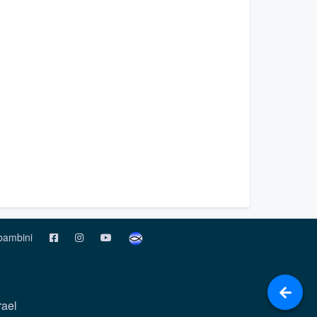
 bambini
rael