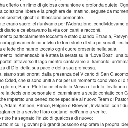
ro ha offerto un ritmo di gioiosa comunione e profonda quiete. Ogn
a colazione libera e la preghiera del mattino, seguite da moment
ori creativi, giochi e riflessione personale.
ate erano sacre: ci riunivamo per l'Adorazione, condividevamo
 di diario e celebravamo la vita con canti e racconti.
ento particolarmente toccante è stato quando Ezraela, Rievyn
coraggiosamente condiviso le loro storie di vita personali, testi
ta e fede che hanno toccato ogni cuore presente nella sala.
ento indimenticabile è stata la serata sulla "Love Boat", una ba
sportati attraverso il lago mentre cantavamo al tramonto, un'imm
za di Dio, della sua pace e della sua promessa.
a, siamo stati onorati dalla presenza del Vicario di San Giacomo,
o Oded, che si sono uniti a noi per un momento condiviso di dia
mo giorno, Padre Piotr ha celebrato la Messa di addio, invitando 
re la decisione personale di camminare a stretto contatto con G
he impartito una benedizione speciale al nuovo Team di Pastor
a, Adam, Katleen, Prince, Reigne e Rievyen, inviandoli con fidu
giamento a servire i loro coetanei nell'anno a venire.
ritiro ha segnato l'inizio di qualcosa di nuovo:
zio in cui i giovani più grandi possono esplorare la propria ident