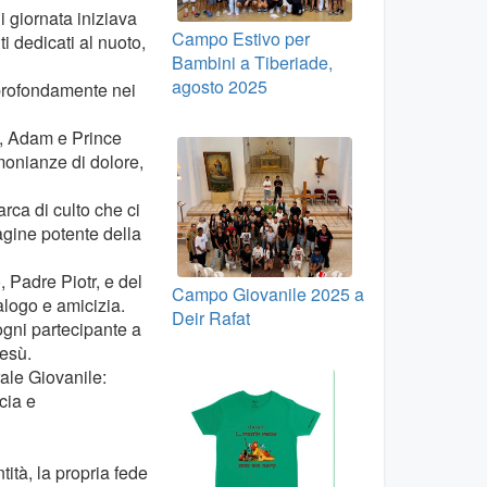
i giornata iniziava
Campo Estivo per
i dedicati al nuoto,
Bambini a Tiberiade,
agosto 2025
 profondamente nei
, Adam e Prince
monianze di dolore,
rca di culto che ci
agine potente della
 Padre Piotr, e del
Campo Giovanile 2025 a
logo e amicizia.
Deir Rafat
ogni partecipante a
esù.
ale Giovanile:
cia e
ità, la propria fede