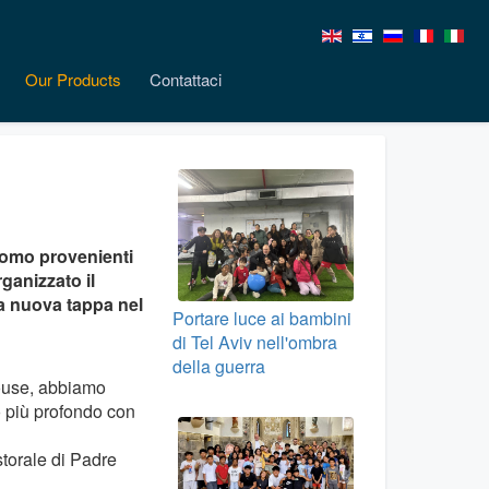
Our Products
Contattaci
acomo provenienti
rganizzato il
na nuova tappa nel
Portare luce ai bambini
di Tel Aviv nell'ombra
della guerra
house, abbiamo
ro più profondo con
storale di Padre