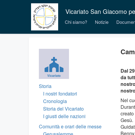
Vicariato San Giacomo per i
Chi siamo?
Notizie
Documen
Camp
Dal 29
Vicariato
da tut
nostro
Storia
nostro
I nostri fondatori
Nel cu
Cronologia
Durant
Storia del Vicariato
creato 
I giusti delle nazioni
Gesù.
Comunità e orari delle messe
Guidat
Benny,
Gerusalemme