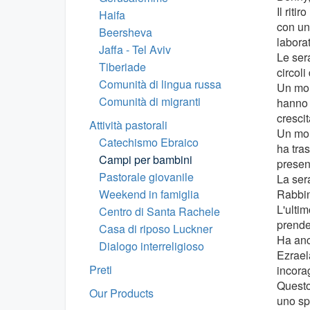
Il riti
Haifa
con un
Beersheva
laborat
Jaffa - Tel Aviv
Le ser
Tiberiade
circoli
Comunità di lingua russa
Un mom
Comunità di migranti
hanno 
cresci
Attività pastorali
Un mom
Catechismo Ebraico
ha tra
Campi per bambini
presen
Pastorale giovanile
La ser
Weekend in famiglia
Rabbin
L'ulti
Centro di Santa Rachele
prende
Casa di riposo Luckner
Ha anc
Dialogo interreligioso
Ezrael
Preti
incorag
Questo 
Our Products
uno spa