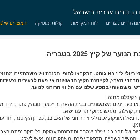
ם הדוברים עברית בישראל
נה וחיים נוצריים
לוח המקראות
קולות ומוסיקה
המוצרים שלנו
הנוער של קיץ 2025 בטבריה
בין ה־29 ביולי ל־1 באוגוסט, התקבצו לחופי ה
ש ומשמעותי במסע שלנו עם הליווי הרוחני לנוער.
ץ קיבלנו מתנה:
ארבעה ימים משמעותיים בבית ההארחה "קאזה נובה", פתחנו יחד מ
ת, קהילה, ומפגש עמוק יותר עם ישוע.
דניאל ומוניקה, זכינו לליווי הרוחני של האב בני, ככוהן הקייטנה, יחד 
מן.
יום של הריטריט שילב שמחה והתבוננות עמוקה. כל בוקר נפתח באר
 והמשיך בשחייה, סדנאות יצירה, משחקים וזמן אישי לשקט.