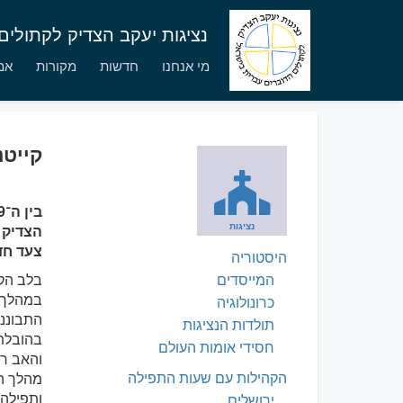
נציגות יעקב הצדיק לקתולי
מי אנחנו
חדשות
מקורות
אמו
קייטנת 
נציגות
צעד חד
היסטוריה
המייסדים
בלב הקי
במהלך 
כרונולוגיה
התבוננו
תולדות הנציגות
בהובלת 
חסידי אומות העולם
והאב רו
הקהילות עם שעות התפילה
מהלך ה
ותפילה,
ירושלים