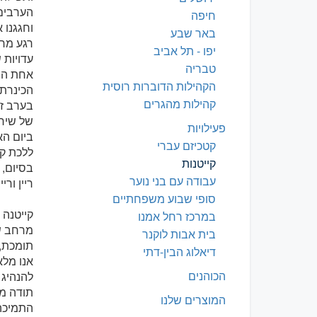
הערבים 
חיפה
וחגגנו 
באר שבע
רגע מרג
יפו - תל אביב
עדויות 
טבריה
אחת החו
הקהילות הדוברות רוסית
הכינרת 
קהילות מהגרים
בערב זכ
של שיח 
פעילויות
ביום ה
קטכיזם עברי
ללכת קר
קייטנות
בסיום, 
עבודה עם בני נוער
ריין ור
סופי שבוע משפחתיים
קייטנה 
במרכז רחל אמנו
מרחב שב
בית אבות לוקנר
תומכת, 
דיאלוג הבין-דתי
אנו מלא
הכוהנים
להנהיג 
תודה מי
המוצרים שלנו
התמיכה