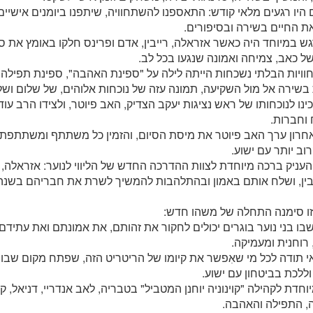
היו רגעים מלאי קודש: התאספנו להשתחוויה, שיתפנו ביומנים אישיים
את החיים בשירה ובסיפורים.
ש במיוחד היה כאשר אזראלה, רייבין, אדם ופרינס חלקו באומץ את סי
של כאב, צמיחה ואמונה שנגעו בכל לב.
ויות הבלתי נשכחות הייתה לילה על "ספינת האהבה", ספינת תפילה 
בשירה אל מול השקיעה, תמונה עזה של נוכחות אלוהים, של שלום וש
ינו לנוכחותו של ראש נציגות יעקב הצדיק, האב פיוטר, ולצידו הרב ע
וחברות.
אחרון ערך האב פיוטר את מיסת הסיום, והזמין כל משתתף ומשתתפת
וב יותר עם ישוע.
העניק ברכה מיוחדת לצוות ההדרכה החדש של הליווי לנוער: אזראלה, א
ייבין, ושלח אותם באמון ובהתלהבות להמשיך לשרת את חבריהם בשנה
זו סימנה התחלה של משהו חדש:
ו בני נוער בוגרים יכולים לחקור את זהותם, את אמונתם ואת עתידם
רוחנית ומעמיקה.
י תודה לכל מי שאִפשר את קיומו של הריטריט הזה, שפתח מקום שבו צע
וללכת בביטחון עם ישוע.
וחדת לקהילה "קוינוניה יוחנן המטביל" בטבריה, לאב אנדריי, דניאל, ק
, התפילה והאהבה.