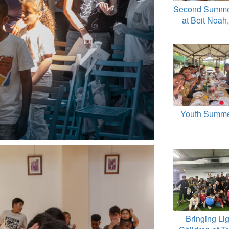
Second Summ
at Beit Noah
Youth Summ
Bringing Lig