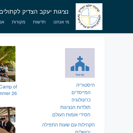
נציגות יעקב הצדיק לקתולי
מי אנחנו
חדשות
מקורות
אמו
נציגות
היסטוריה
 Camp of
המייסדים
mmer 26
כרונולוגיה
תולדות הנציגות
חסידי אומות העולם
הקהילות עם שעות התפילה
ירושלים