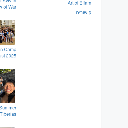
l Aviv in
Art of Eliam
w of War
קישורים
en Camp
ust 2025
 Summer
Tiberias