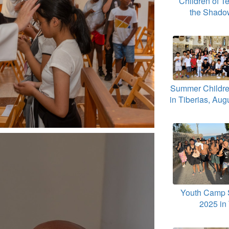
Children of Te
the Shado
Summer Childr
in Tiberias, Aug
Youth Camp
2025 in 