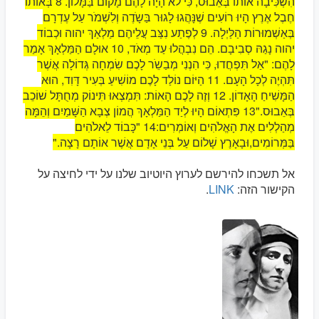
הִשְׁכִּיבָה אוֹתוֹ בְּאֵבוּס, כִּי לֹא הָיָה לָהֶם מָקוֹם בַּמָּלוֹן. 8 בְּאוֹתוֹ
חֶבֶל אֶרֶץ הָיוּ רוֹעִים שֶׁנָּהֲגוּ לָגוּר בַּשָֹדֶה וְלִשְׁמֹר עַל עֶדְרָם
בְּאַשְׁמוּרוֹת הַלַּיְלָה. 9 לְפֶתַע נִצַּב עֲלֵיהֶם מַלְאַךְ יהוה וּכְבוֹד
יהוה נָגַהּ סְבִיבָם. הֵם נִבְהֲלוּ עַד מְאֹד, 10 אוּלָם הַמַּלְאָךְ אָמַר
לָהֶם: "אַל תִּפְחֲדוּ, כִּי הִנְנִי מְבַשֵֹר לָכֶם שִׂמְחָה גְּדוֹלָה אֲשֶׁר
תִּהְיֶה לְכָל הָעָם. 11 הַיּוֹם נוֹלַד לָכֶם מוֹשִׁיעַ בְּעִיר דָּוִד, הוּא
הַמָּשִׁיחַ הָאָדוֹן. 12 וְזֶה לָכֶם הָאוֹת: תִּמְצְאוּ תִּינוֹק מְחֻתָּל שׁוֹכֵב
בְּאֵבוּס."13 פִּתְאוֹם הָיוּ לְיַד הַמַּלְאָךְ הֲמוֹן צְבָא הַשָּׁמַיִם וְהֵמָּה
מְהַלְלִים אֶת הָאֱלֹהִים וְאוֹמְרִים:14 "כָּבוֹד לֵאלֹהִים
בַּמְּרוֹמִים,וּבָאָרֶץ שָׁלוֹם עַל בְּנֵי אָדָם אֲשֶׁר אוֹתָם רָצָה."
אל תשכחו להירשם לערוץ היוטיוב שלנו על ידי לחיצה על
הקישור הזה:
LINK
.