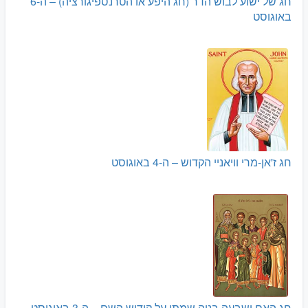
חג של ישוע לבוש הדר (חג היפע או הטרנספיגורציה) – ה-6
באוגוסט
חג ז'אן-מרי וויאניי הקדוש – ה-4 באוגוסט
חג האם ושבעה בניה שמתו על קידוש השם – ה-3 באוגוסט