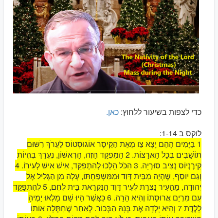
כדי לצפות בשיעור ללחוץ:
כאן.
לוקס ב 1-14:
1 בַּיָּמִים הָהֵם יָצָא צַו מֵאֵת הַקֵּיסָר אוֹגוּסְטוֹס לַעֲרֹךְ רִשּׁוּם
תּוֹשָׁבִים בְּכָל הָאֲרָצוֹת. 2 הַמִּפְקָד הַזֶּה, הָרִאשׁוֹן, נֶעֱרַךְ בִּהְיוֹת
קִירֶנְיוֹס נְצִיב סוּרְיָה. 3 הַכֹּל הָלְכוּ לְהִתְפַּקֵּד, אִישׁ אִישׁ לְעִירוֹ. 4
וְגַם יוֹסֵף, שֶׁהָיָה מִבֵּית דָּוִד וּמִמִּשְׁפַּחְתּוֹ, עָלָה מִן הַגָּלִיל אֶל
יְהוּדָה, מֵהָעִיר נָצְרַת לְעִיר דָּוִד הַנִּקְרֵאת בֵּית לֶחֶם, 5 לְהִתְפַּקֵּד
עִם מִרְיָם אֲרוּסָתוֹ וְהִיא הָרָה. 6 כַּאֲשֶׁר הָיוּ שָׁם מָלְאוּ יָמֶיהָ
לָלֶדֶת 7 וְהִיא יָלְדָה אֶת בְּנָהּ הַבְּכוֹר. לְאַחַר שֶׁחִתְּלָה אוֹתוֹ