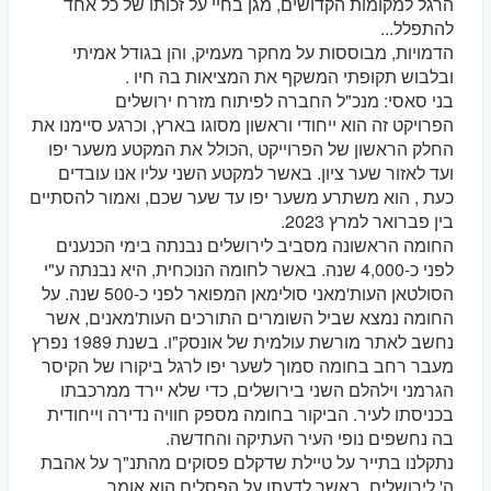
הרגל למקומות הקדושים, מגן בחיי על זכותו של כל אחד
להתפלל...
הדמויות, מבוססות על מחקר מעמיק, והן בגודל אמיתי
ובלבוש תקופתי המשקף את המציאות בה חיו .
בני סאסי: מנכ"ל החברה לפיתוח מזרח ירושלים
הפרויקט זה הוא ייחודי וראשון מסוגו בארץ, וכרגע סיימנו את
החלק הראשון של הפרוייקט ,הכולל את המקטע משער יפו
ועד לאזור שער ציון. באשר למקטע השני עליו אנו עובדים
כעת , הוא משתרע משער יפו עד שער שכם, ואמור להסתיים
בין פברואר למרץ 2023.
החומה הראשונה מסביב לירושלים נבנתה בימי הכנענים
לפני כ-4,000 שנה. באשר לחומה הנוכחית, היא נבנתה ע"י
הסולטאן העות'מאני סולימאן המפואר לפני כ-500 שנה. על
החומה נמצא שביל השומרים התורכים העות'מאנים, אשר
נחשב לאתר מורשת עולמית של אונסק"ו. בשנת 1989 נפרץ
מעבר רחב בחומה סמוך לשער יפו לרגל ביקורו של הקיסר
הגרמני וילהלם השני בירושלים, כדי שלא יירד ממרכבתו
בכניסתו לעיר. הביקור בחומה מספק חוויה נדירה וייחודית
בה נחשפים נופי העיר העתיקה והחדשה.
נתקלנו בתייר על טיילת שדקלם פסוקים מהתנ"ך על אהבת
ה' לירושלים. באשר לדעתו על הפסלים הוא אומר.