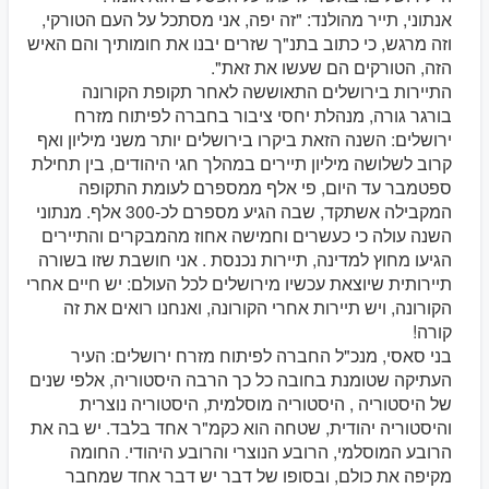
אנתוני, תייר מהולנד: "זה יפה, אני מסתכל על העם הטורקי,
וזה מרגש, כי כתוב בתנ"ך שזרים יבנו את חומותיך והם האיש
הזה, הטורקים הם שעשו את זאת".
התיירות בירושלים התאוששה לאחר תקופת הקורונה
בורגר גורה, מנהלת יחסי ציבור בחברה לפיתוח מזרח
ירושלים: השנה הזאת ביקרו בירושלים יותר משני מיליון ואף
קרוב לשלושה מיליון תיירים במהלך חגי היהודים, בין תחילת
ספטמבר עד היום, פי אלף ממספרם לעומת התקופה
המקבילה אשתקד, שבה הגיע מספרם לכ-300 אלף. מנתוני
השנה עולה כי כעשרים וחמישה אחוז מהמבקרים והתיירים
הגיעו מחוץ למדינה, תיירות נכנסת . אני חושבת שזו בשורה
תיירותית שיוצאת עכשיו מירושלים לכל העולם: יש חיים אחרי
הקורונה, ויש תיירות אחרי הקורונה, ואנחנו רואים את זה
קורה!
בני סאסי, מנכ"ל החברה לפיתוח מזרח ירושלים: העיר
העתיקה שטומנת בחובה כל כך הרבה היסטוריה, אלפי שנים
של היסטוריה , היסטוריה מוסלמית, היסטוריה נוצרית
והיסטוריה יהודית, שטחה הוא כקמ"ר אחד בלבד. יש בה את
הרובע המוסלמי, הרובע הנוצרי והרובע היהודי. החומה
מקיפה את כולם, ובסופו של דבר יש דבר אחד שמחבר