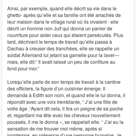
Ainsi, par exemple, quand elle décrit sa vie dans le
ghetto- après qu’elle et sa famille ont été arrachés de
leur maison dans le village rural où ils vivaient - elle
décrit un homme non Juif qui donna un panier de
nourriture pour aider ceux qui étaient persécutés. Plus
tard, décrivant le temps de travail qu’elle passa à
Dachau à creuser des tranchées, elle se rappelle un
soldat Allemand lui jetant sa gamelle pour la laver—
mais, elle dit:” Il avait laissé un peu de confiture au
fond pour moi.”
Lorsqu’elle parle de son temps de travail à la cantine
des officiers, la figure d’un cuisinier émerge. Il
demanda à Edith son nom, et quand elle le lui donna, il
répondit avec une voix tremblante, “ J’ai une fille de
votre âge .“Ayant dit cela, il tira un peigne de sa poche
et, regardant ma tête avec les cheveux nouvellement
poussés, il me le donna », se rappelait elle. “ J’ai eu la
sensation de me trouver moi même, après si
longtemps, en présence d’une personne humaine. Je