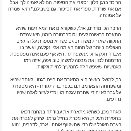
הריכוז ברגן בלזן: "ספרי את הסיפור. הם לא יאמינו לך. אבל
אם את שורדת, ספרי את הסיפור, גם בשבילנו." והיא שמרה
על אמונתה.
הדבר הכי מדהים, אולי, כשקוראים את המאורעות שהיא
מתארת בראיונה לעיתון לוסרבטורה רומנו, היא עמדת
התקווה שאדית משדרת. גם כשהיא מספרת על הרגעים
האפלים ביותר של תהום האימה אליו נקלעה, ואשר בו
איבדה חלק גדול ממשפחתה, היא אף פעם אינה מפספסת
הזדמנות לכוון את מבטה למשהו טוב ויפה, איזה רמז
לאנושיות שאיפשר לה להמשיך לחיות ולקוות.
כך, למשל, כאשר היא מתארת את חייה בגטו - לאחר שהיא
ומשפחתה הוצאו מביתם בכפר בו התגוררו - היא מספרת
על גבר לא יהודי שתרם עגלת מזון כדי לעזור לאלה שהיו
נִרדפים.
לאחר מכן, כשהיא מתארת את עבודתה במחנה דכאו
בחפירת תעלות, היא נזכרת בחייל גרמני שזרק לעברה את
קערת האוכל שלו כדי שתשטוף אותה - אבל, לדבריה, "הוא
השאיר בתחתיתה ריבה בשבילי."