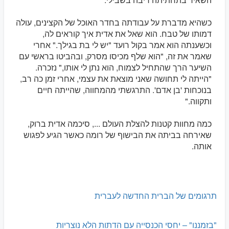
כשהיא מדברת על עבודתה בחדר האוכל של הקצינים, עולה
דמותו של טבח. הוא שאל את אדית איך קוראים לה,
וכשענתה הוא אמר בקול רועד "יש לי בת בגילך." אחרי
שאמר את זה, "הוא שלף מכיסו מסרק, ובהביטו בראשי עם
השיער הרך שהתחיל לצמוח, הוא נתן לי אותו," נזכרה.
"הייתה לי תחושה שאני מוצאת את עצמי, אחרי זמן כה רב,
בנוכחות 'בן אדם'. התרגשתי מהמחווה, שהייתה חיים
ותקווה."
כמה מחוות קטנות להצלת העולם ..., סיכמה אדית ברוק,
שאירחה בביתה את הבישוף של רומה כאשר הגיע לפגוש
אותה.
תרגומים של הברית החדשה לעברית
"בזמננו" – יחסי הכנסייה עם הדתות הלא נוצריות