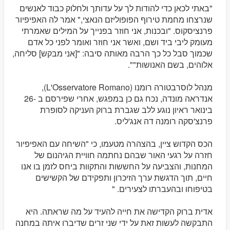
"באתי לכאן כדי להודות לך על עדותך ולחלוק כבוד לאנשים
שנרצחו מחמת טירוף הפופוליזם הנאצי," אמר לה האפיפיור
פרנציסקוס. "ובכנות, אני חוזר בפנייך על המילים שאמרתי
מעומק ליבי ביד ושם, ואשר אני חוזר ואומר לפני כל אדם
שכמוך סבל כל כך הרבה מאותה סיבה: "[אני מבקש] סליחה,
אלוהים, בשם האנושות"".
מנהל לוסרבטורה רומנו (L'Osservatore Romano),
אנדראה מונדה, נכח גם כן במפגש, אחרי שפירסם ב -26
בינואר ראיון נוגע ללב שגברת ברוק העניקה לסופרת
פרנצ'סקה רומנה דה אנג'ליס.
הכס הקדוש ציין, בהצהרה מטעמו, כי "השיחה עם האפיפיור
חזרה על רגעי האור שבהם נחתמה חוויית הגיהנום של
המחנות, והצביעה על החששות והתקוות ביחס לזמן בו אנו
חיים, תוך הדגשת ערך הזיכרון ותפקידם של הקשישים
בטיפוחו ובהעברתו לצעירים. "
אדית ברוק הקדישה את חייה להעיד על מה שראתה. היא
התבקשה לעשות זאת על ידי שני זרים שדיברו איתה במחנה