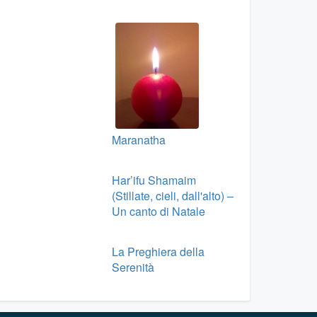
Maranatha
Har’ifu Shamaim
(Stillate, cieli, dall'alto) –
Un canto di Natale
La Preghiera della
Serenità