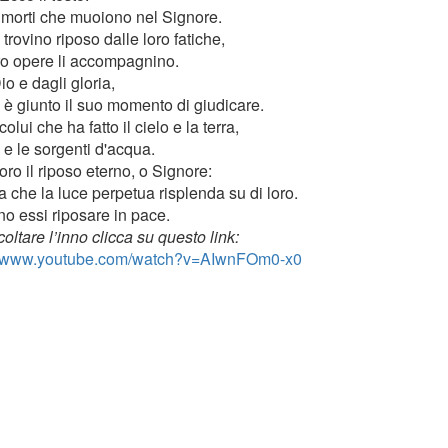
i morti che muoiono nel Signore.
trovino riposo dalle loro fatiche,
oro opere li accompagnino.
o e dagli gloria,
 è giunto il suo momento di giudicare.
olui che ha fatto il cielo e la terra,
 e le sorgenti d'acqua.
ro il riposo eterno, o Signore:
a che la luce perpetua risplenda su di loro.
o essi riposare in pace.
oltare l’inno clicca su questo link:
://www.youtube.com/watch?v=AIwnFOm0-x0