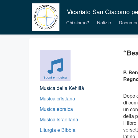
Vicariato San Giacomo per i
Chi siamo?
Notizie
Documen
“Bea
P. Ben
Suoni e musica
Regno 
Musica della Kehillà
Dopo qu
Musica cristiana
di com
Musica ebraica
un con
della p
Musica israeliana
Il libr
versett
Liturgia e Bibbia
latino.