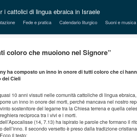
 cattolici di lingua ebraica in Israele
tazione
Fede e pratica
Calendario liturgico
Suoni e musica
ti coloro che muoiono nel Signore”
ny ha composto un inno in onore di tutti coloro che ci han
dei Cieli
asi 10 anni vissuti nelle comunità cattoliche di lingua ebraica, 
porre un inno in onore dei morti, perché mancava nel nostro rep
vinto sostenitore del legame tra la Chiesa terrena e quella celes
reghiera reciproca tra i vivi e i morti.
o dell’Apocalisse (14, 7.13) ha ispirato le parole che formano il rit
o dell’inno. Il secondo versetto è preso dalla tradizione cristiana 
 Ecco il testo: