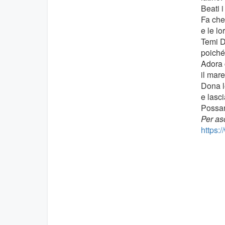
Beati 
Fa che 
e le l
Temi Di
poiché
Adora c
il mare
Dona lo
e lasci
Possan
Per asc
https