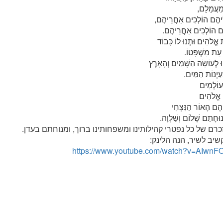
ּ מֵעֲמָלָם,
ֵׂיהֶם הוֹלְכִים אַחֲרֵיהֶם,
ם הוֹלְכִים אַחֲרֵיהֶם.
 אֱלֹהִים וּתְנוּ לוֹ כָּבוֹד
 עֵת מִשְׁפָּטוֹ.
וּ לְעוֹשֵׂה הַשָּׁמַיִם וְהָאָרֶץ
ַעַיְנוֹת הַמַּיִם.
עוֹלָמִים
 אֱלֹהִים
יהֶם הָאוֹר הַנִּצְחִי
וּחָתַם שָׁלוֹם וְשַׁלְוָה.
כרם של כל נפטרי קהילותינו ומשפחותינו ברוך, ומנוחתם בעדן.
שיב לשיר, הנה הלינק:
https://www.youtube.com/watch?v=AIwnF