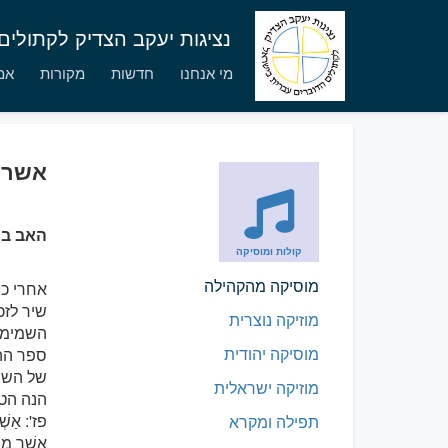
נציגות יעקב הצדיק לקתולי
מי אנחנו
חדשות
מקורות
אמו
אשרי
האב בנ
קולות ומוסיקה
מוסיקה מהקהילה
שיר לזכ
מוזיקה נוצרית
השמימית
מוסיקה יהודית
של השיר
מוזיקה ישראלית
הנה הט
פז': אַשְׁ
תפילה ומקרא
אֲשֶׁר מֵת