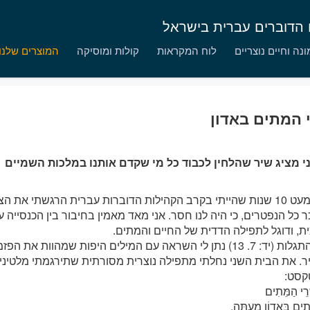
ם הדוברים עברית בישראל
נה וחיים נוצריים
לוח המקראות
קולות ומוסיקה
המוצרים שלנו
 המתים באדון
י מציג שיר שהלחין לכבוד כל מי שקדם אותנו במלכות השמיים
אחרי כמעט 10 שנות שהייתי בקרב הקהילות הדוברות עברית הרגשתי את 
ר כל הנפטרים, כי היה לנו חסר. אני מאד מאמין בחיבור בין הכנסייה ע
, ודוגל לתפילה הדדית של החיים והמתים.
ספר ההתגלות (יד: 7. 13) נתן לי השראה עם המילים היפות שמהוות א
. את הבית השני נחלתי מתפילה נוצרית מסורתית שתירגמתי מלטיני
קסט:
רֵי הַמֵּתִים
ִים בָּאָדוֹן מֵעַתָּה.