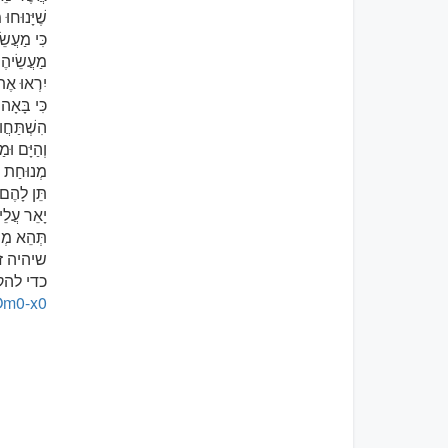
שֶׁיָּנוּחו
כִּי מַעֲש
מַעֲשֵׂיהֶ
יִרְאוּ אֶת
כִּי בָּאָה
הִשְׁתַּחֲו
וְהַיָּם וּמ
מְנוּחַת 
תֵּן לָהֶם
יָאֵר עֲלֵ
תְּהֵא מְנ
שיהיה ז
כדי להק
Om0-x0