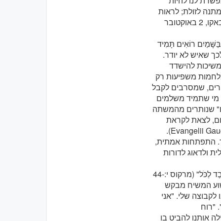
שרת לנו להיות
מתנה לזולת; לראות
בטובת האנושות, ולא באינטרסים שלנו, מטרה" (נאום במסגד חיידר אלייב בבאקו, 2 באוקטובר
 בַּשָּׁמַיִם רוֹאִים תָּמִיד
מדובר בדאגה לכך שאיש לא יודר.
ממשיכות להישדד
מלחמות משפיעות רק
חרים, שמסרבים לקבל
ם מי שתמיד משלמים
ם" שנותרים מהמשתה
ה וליזום, לצאת לקראת
האחרים, לחפש את הנופלים, לעמוד בצמתים ולקבל את הדחויים" (Evangelii Gaudium, 24).
ר. התפתחות אמתית,
ת ולדאוג לדורות
"הֶחָפֵץ לִהְיוֹת גָּדוֹל בָּכֶם יְהֵא מְשָׁרֵת שֶׁלָּכֶם, וְהֶחָפֵץ לִהְיוֹת רִאשׁוֹן בֵּינֵיכֶם יְהֵא עֶבֶד לַכֹּל" (מרקוס י:44-
ישוע המשיח מבקש
 לקבוצה שלי. "אני
 "רוח
ה אותנו להביט בו