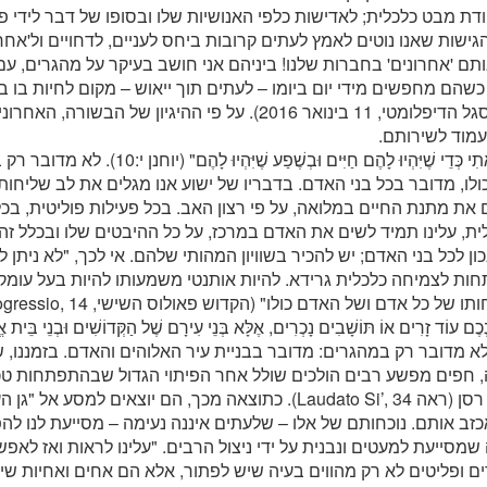
דת מבט כלכלית; לאדישות כלפי האנושיות שלו ובסופו של דבר לידי פח
הגישות שאנו נוטים לאמץ לעתים קרובות ביחס לעניים, לדחויים ול'אח
תם 'אחרונים' בחברות שלנו! ביניהם אני חושב בעיקר על מהגרים, ע
שהם מחפשים מידי יום ביומו – לעתים תוך ייאוש – מקום לחיות בו ב
בפני הסגל הדיפלומטי, 11 בינואר 2016). על פי ההיגיון של הבש
לעמוד לשירותם.
"אֲנִי בָּאתִי כְּדֵי שֶׁיִּהְיוּ לָהֶם חַיִּים וּבְשֶׁפַע
לו, מדובר בכל בני האדם. בדבריו של ישוע אנו מגלים את לב שליחותו
את מתנת החיים במלואה, על פי רצון האב. בכל פעילות פוליטית, בכל
ת, עלינו תמיד לשים את האדם במרכז, על כל ההיבטים שלו ובכלל זה 
ון לכל בני האדם; יש להכיר בשוויון המהותי שלהם. אי לכך, "לא ניתן 
ת לצמיחה כלכלית גרידא. להיות אותנטי משמעותו להיות בעל עומק
ל כל אדם ושל האדם כולו" (הקדוש פאולוס השישי, Populorum Progressio, 14).
נְכֶם עוֹד זָרִים אוֹ תּוֹשָׁבִים נָכְרִים, אֶלָּא בְּנֵי עִירָם שֶׁל הַקְּדוֹשִׁים וּבְנֵי בּ
1). לא מדובר רק במהגרים: מדובר בבניית עיר האלוהים והאדם. בזמננו, ש
 חפים מפשע רבים הולכים שולל אחר הפיתוי הגדול שבהתפתחות טכנו
שלוחת רסן (ראה Laudato Si’, 34). כתוצאה מכך, הם יוצאים למסע 
זב אותם. נוכחותם של אלו – שלעתים איננה נעימה – מסייעת לנו לה
מסייעת למעטים ונבנית על ידי ניצול הרבים. "עלינו לראות ואז לאפ
 ופליטים לא רק מהווים בעיה שיש לפתור, אלא הם אחים ואחיות שי