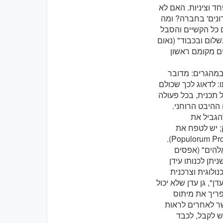
ד וציניות. האם לא
רונים' בחברה? ומה
ם כל הקשיים והסבל
שלום ובכבוד" (נאום
ורה, האחרונים מקומם ראשון
 שֶׁיִּהְיוּ לָהֶם" (יוחנן י:10). לא מדובר רק במהגרים: מדובר
: לדאוג לכך שכולם
 תכנית, בכל פעולה
ההיבט הרוחני.
להגביל את
; יש לטפח את
ֵית אֱלֹהִים" (אפסים
ניתן לכנותו עידן
לוגית וצרכנית
אל "גן העדן", גן עדן שלא יכול
פריך את מיתוס
שר לאחרים לראות
ש לקבל, לכבד