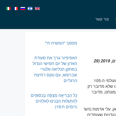
צור קשר
מסמך "המשיח חי"
האפיפיור ערך את סעודת
מסר האפיפיור פרנציסקוס לכבוד היום העולמי ה-105 למהגרים ולפליטים, 2019 (29
האדון של יום חמישי הגדול
במתקן הכליאה וולטרי
שברומא, עם טקס רחיצת
אנו מביאים להלן תרגום לעברית של מסר האפיפיור פרנציסקוס לכבוד היום העולמי ה-105
הרגליים
 2019. האפיפיור מזכיר לנו שלא מדובר רק
ונתנו, מדובר
כָּל הַבְּרִיאָה מְצַפָּה בְּכִסּוּפִים
לְהִתְגַּלּוּת הַבָּנִים-לֵאלֹהִים
(רומים ח:19)
ן, עלי אדמות (הש'
 וההתנגדויות שעומדים