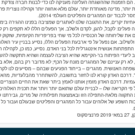
 הם הזמנות שההשגחה העליונה מעניקה לנו כדי לבנות חברה צודקת י
יותר, מדינה מאוחדת יותר, עולם מלא-אחווה יותר וקהילה נוצרית 
סר לכבוד יום המהגרים והפליטים העולמי 2014).
חיות יקרים, את התגובה שלנו לאתגרים שמציבה בפנינו ההגירה בימינ
פעלים: לקבל, להגן, לקדם ולשלב. אך הפעלים הללו לא תקפים רק ל
את שליחותה של הכנסייה לכל מי שחי בפריפריות הקיומיות, שזקוק ל
ולשילוב. אם נפעל על פי ארבעת הפעלים הללו, נסייע בבניין עיר האלו
התפתחות אנושית אינטגרלית לכל בני האדם. נסייע, כמו כן, לקהילה ה
 ליעדי הפיתוח בר-הקיימא שהיא הציבה לעצמה ושהיא תתקשה להשיג
 לא רק עניינם של המהגרים מונח על הכף; לא מדובר רק בהם, אלא בכו
חה האנושית. מהגרים – בייחוד הפגיעים שבהם – מסייעים לנו לקר
. דרכם האדון קורא לנו לחזור בתשובה, להשתחרר מהבלעדיות, מהא
יות. דרכם האדון מזמין אותנו לאמץ ביתר שאת את החיים הנוצריים ש
פי הקריאה שלו – לבניית עולם שתואם יותר ויותר את תכנית האלוהים
תקווה מלאת-התפילה הזו ובאמצעות תפילותיה של מרים, גבירתנו 
ת השפע של אלוהים עבור כל המהגרים והפליטים שבעולם ועבור כל 
.
פרנציסקוס