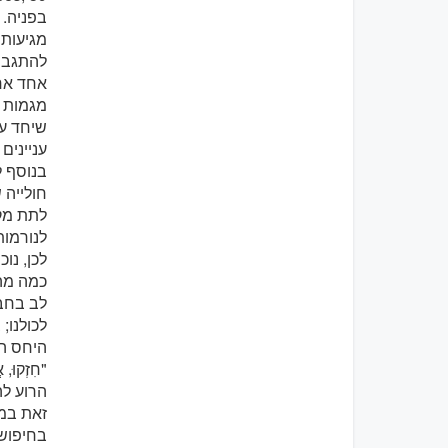
בפניה. 
מגיעות 
להתגבר 
אחד אח
מגמות א
שיחד עם
עניינים
בנוסף ל
חולייה 
לתת מק
לנורמות
לכן, נו
כמה מהמ
לב בחבר
לכולנו;
היחס הש
הרוע לה
זאת במי
בחיפוש 