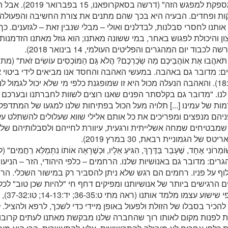
הכנה מספקת למפגש הזה" 
קות ופחדים. הבעיה היא בכך שהם מתנים את צורת החשיבה והפעולה
אותנו לחסרי סבלנות, לבדלנים ואולי – מבלי שנבין זאת – לגזענים. כך
ן והיכולת לפגוש באחר, במי ששונה מאתנו; הוא גוזל מאתנו הזדמנות
 לכבוד יום המהגרים והפליטים העולמי, 14 בינואר 2018).
: מדובר גם באהבה. במעשי האהבה והחסד אנו מביאים לידי ביטוי א
יעקב ב:18). והאהבה הנעלה מכול היא זו שמופגנת כלפי מי שלא יכול לגמול 
לנו. "מדובר גם בקלסתר הפנים שאנו רוצים לשוות לחברתנו ובערכם של
ת של עמינו [...] תלויה מעל הכול בפתיחות שלנו למגעו של המתדפק
פניהם מנפצים ומפריכים את כל אותם אלילי שווא שעלולים להשתלט על
שמבטיחים שמחה אשלייתית ורגעית, עיוורת לחייהם ולסבלותיהם של 
טס של הגמוניית רבאת, 30 במרץ 2019).
רים: מדובר גם באנושיות שלנו. הרחמים – כלפי היהודי, הזר – הניעו
וף על פניו. רחמים הם רגש שלא ניתן להסביר רק במישור השכלי. הר
 הרגישים ביותר של אנושיותנו ומפיקים דחף חי "להיות שכן טוב" לכל
צרה. כפי 
הכיר בסבלו של הזולת ולפעול באופן מיידי כדי לשכך, לרפא ולהציל.
 לפנות מקום לאותו רוך שהחברה שלנו מבקשת מאתנו לעתים קרובות