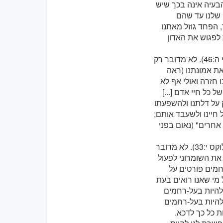
(דרשה בסאקרופאנו, 15 בפברואר 2019). אבל הבעיה אינה בכך שיש
 שלנו עד שהם
, הפחד גוזל מאתנו
 לפגוש את האדון
"הֵן אִם תֹּאהֲבוּ אֶת אוֹהֲבֵיכֶם מַה שְֹכַרְכֶם? הֲלֹא גַּם הַמּוֹכְסִים עוֹשִׂים זֹאת" (מתי ה:46). לא מדובר רק
ת אמונתנו (ראה
לנו חזרה ואולי אף לא
 כל חיי אדם [...]
 על דלתנו ולהשפעתו
 חיינו ולשעבד אותם;
אחרים" (נאום בפני
"וְהִנֵּה שׁוֹמְרוֹנִי אֶחָד, שֶׁעָבַר בַּדֶּרֶךְ, הִגִּיעַ אֵלָיו, וּכְשֶׁרָאָה אוֹתוֹ נִתְמַלֵּא רַחֲמִים" (לוקס י:33). לא מדובר
 את השומרוני לפעול
חמים פורטים על
 מי שאנו רואים בעת
שישוע עצמו מלמד אותנו (ראה מתי ט:36-35; יד:14-13; טו:37-32), להיות בעל-רחמים
 להיות בעל-רחמים
 כל כך לדכא.