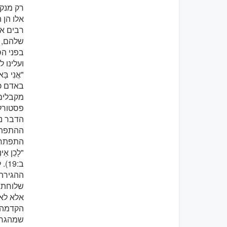
רק מנקו
אלו הן 
רבים או
שלהם, כ
ועלינו 
באדם כו
מקבלים 
פסטורלי
הדבר נכ
ההתפתחו
התפתחותו ש
"לָכֵן אֵי
ב:9
ההגירה,
אלא לאכ
הקדמה ש
שמהגרים