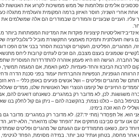
סכסוכים אלימים ומלחמות של ממש ממשיכות לקרוע את האנושות לגזרי
אחת אחרי השניה; חוסר האיזון ברמה המקומית והעולמית מתגלה כעניי
עליו. העניים שבעניים והמודרים שבמודרים הם אלה שמשלמים את ה
ר.
ינדיבידואליסטיות קיצוניות פוקדות את המדינות המפותחות ביותר מ
 גישה תועלתנית ותמיכת מאמצעי התקשורת מוביל ל"גלובליזציה של
 זה, המהגרים, הפליטים, העקורים וקורבנות הסחר בבני אדם הפכו דוג
קשיים שטמונים בעצם מצבם, הם זוכים לעתים קרובות ליחס מתנשא 
של החברה. הגישה הזו היא פעמון אזהרה להתדרדרות המוסרית שתפק
ום לתרבות הבזבוז והחד-פעמיות. למען האמת, אם המגמה תמשיך, 
 הרווחה הגופניות, הנפשיות והחברתיות יעמוד בפני סכנת הדרה ודחי
כחותם של מהגרים ופליטים – ושל אנשים פגיעים באופן כללי – היא ה
מדים החיוניים של קיומנו הנוצרי ושל האנושיות שלנו, ממדים שעלול
ה משגשגת. לכן, לא מדובר רק במהגרים. כשאנחנו דואגים להם, אנחנ
 בטיפול בהם – כולנו נצמח; בהקשבה להם – ניתן גם קול לחלק בנו ש
לילי לו הוא זוכה בימינו.
"חִזְקוּ, אֲנִי הוּא. אַל תִּפְחֲדוּ" (מתי יד:27). לא מדובר רק במה
ם אנו עדים סביבנו מחזקים את "הפחד שלנו מ'האחר', הלא-ידוע, הדחוי,
וחד כיום, כשאנו מתמודדים עם הגעתם של מהגרים ופליטים שמתדפק
אחר מחסה, בטחון ועתיד טוב יותר. במידה מסוימת, הפחד לגיטימי, בי