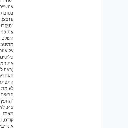
"פתיחות
אנושיים
2016).
"הִזָּהֲרוּ
העולם ה
ממיטב 
על אזור
פליטים 
את המח
התפתחות
לעומת ז
הבאים.
43).
מאתנו ל
קודם, ו
אינדיבי