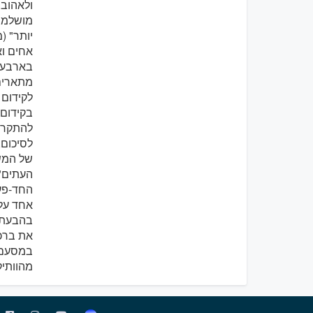
ולאהוב.
מושלמת 
יותר" (מ
אחים וא
בארבעה 
מתארים 
לקידום 
בקידום 
להתקרב
לסיכום,
של המשפ
העתים"
החד-פעמ
אחד על 
בהבעת ה
את ברכו
במסעם
מהוותיקן, 27 במאי 2019 