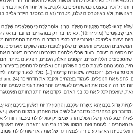
 כלפי אחרים לא מובילה להתרוששות, אלא להתעשרות. הרי היא מאפ
 יותר: להכיר בעצמנו כמשתתפים בקולקטיב גדול יותר ולראות בחיינו 
 שֶׁלֹֹּא תָּבוּזוּ לְאַחַד הַקְּטַנִּים הָאֵלֶּה. הֲרֵינִי אוֹמֵר לָכֶם כִּי הַמַּלְאָכִים שֶׁלָּהֶם
אֶת פְּנֵי אָבִי שֶׁבַּשָּׁמַיִם" (מתי יח:10). לא מדובר רק במהגרים: 
יום נעשה אליטיסטי ואכזרי יותר כלפי המודרים. מדינות מתפתחות 
המשאבים הטבעיים והאנושיים שלהן לטובת כמה שווקים מועדפים. 
ים מסוימים בעולם, בעוד שכלי מלחמה מיוצרים ונמכרים באזורים א
שהסכסוכים הללו יוצרים. הקטנים האלה, העניים, הפגיעים ביותר, ה
יר; נמנע מהם לשבת סביב השולחן והם נאלצים להסתפק ב"פירורי
(ראה לוקס טז:21-19). "הכנסייה ש'צועדת קדימה' [...] יכולה לצעוד קדימ
 מדירה הופכת את העשירים לעשירים יותר ואת העניים לעניים יות
את, שואפת לכלול את כל בני האדם, לקדם את התפתחותם האינטגרלי
 לא מדובר רק במהגרים: מדובר על לשים את האחרון במקום הראשון. 
א להיכנע להיגיון של העולם הזה, שמצדיק עוול לזולת בעבור רווח לי או
אז האחרים!". לעומת זאת, המוטו של הנוצרי הוא "האחרון יהיה ראשון!".
דואליסטית היא קרקע פוריה לצמיחתה של אותה אדישות לזולת שמוביל