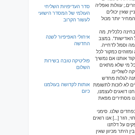
ם.; עוולות ואפליה
סדר העדיפויות השליחי
ן שאין יכולים
העולמי של המסדר הישועי
מחיר יותר מכול
לעשור הקרוב
בחינה כלכלית, מה
איחולי האפיפיור לשנה
 האדישות". במצב
החדשה
מה וסמל לדחייה.
ומזוהים כמקור לכל
וד אותנו אם נמשיך
פוליטיקה טובה בשירות
כל מי שלא מתאים
השלום
קה לשוליים.
זמנה לגלות מחדש
אותות לקדושה בעולמנו
ים לא לזכות לתשומת
כיום
ו דואגים לעצמנו,
אנו מסתירים מפאת
גרים: מדובר גם בפחדים שלנו. סימני
 הזר [...] אנו רואים
ים על דלתנו
ן היתר מכיוון שאין