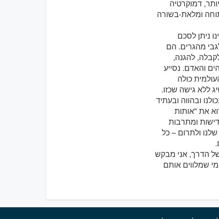
ותר, דמוקרטיה
פתוחה ומלאת-בשורה
ו ניתן לסכם
גבי מהגרים. הם
קבלה, להגנה,
הים והאדם. נסייע
עולמית כולה
 ללא גישה שכזו.
לנו ובהווה ובעתיד
וא את "אותות
דישות ומתרבות
לנו ולתרום – כל
.
של הדרך, אני מבקש
מי שמלווים אותם