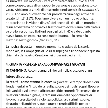
e rinnovata. Un modo di vivere completamente nuovo si apre
come conseguenza di un rapporto personale e appassionato con
Gesù. Abbiamo la grazia di trascendere noi stessi (cfr
Laudato Si'
,
208). Abbiamo nuove forze per prenderci cura degli altri e del
creato (cfr
LS
, 217). Possiamo vivere con un nuovo orizzonte,
abbracciando la visione di Gesù del Regno di Dio, di un mondo e
di un ecosistema rinnovato e trasformato dove siamo tutti fratelli
e sorelle, responsabili gli uni verso gli altri. «Dio vide quanto
aveva fatto, ed ecco, era cosa molto buona. E fu sera e fu
mattina: sesto giorno»
(Genesi 1, 31).
La nostra risposta:
In questo momento cruciale della storia
mondiale, la Compagnia di Gesù si impegna a rispondere a questa
chiamata del nostro Creatore nei prossimi dieci anni.
4. QUARTA PREFERENZA -
ACCOMPAGNARE I GIOVANI
IN CAMMINO:
Accompagnare i giovani nella creazione di un
futuro di speranza.
La realtà - come stanno le cose:
La gioventù è tempo di decisioni
fondamentali e l'inizio della realizzazione dei nostri sogni. Eppure,
i giovani di oggi devono affrontare sfide enormi: l'incertezza delle
relazioni nell'era digitale, la diminuzione delle opportunità di
lavoro, la crescita della violenza politica, la discriminazione, il
degrado dell'ambiente. Tutto questo rende difficile per loro