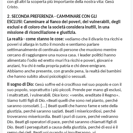
con gli altri la scoperta più importante della nostra vita: Gesù
Cristo.
2. SECONDA PREFERENZA - CAMMINARE CON GLI
ESCLUSI:
Camminare al fianco dei poveri, dei vulnerabili, degli
esclusi e di coloro che la società considera inutili, in una
missione di riconciliazione e giustizia.
La realtà - come stanno le cose:
vediamo che il divario tra ricchi e
poveri si allarga in tutto il mondo e sentiamo parlare
settimanalmente di centinaia di persone che muoiono mentre
cercano di raggiungere una nuova casa. I leader politici hanno
alimentato l’odio ed eretto muri fra ricchi e poveri, giovani e
anziani, fra chi è nella propria patria e chi deve emigrare.
Abbiamo anche presente, con grande pena, la realtà dei bambini
che hanno subito abusi psicologici o sessuali.
Il sogno di Dio:
Gesù soffre ed è crocifisso nel suo popolo e con il
suo popolo, soprattutto i più piccoli. Prende per mano gli esclusi,
i maltrattati, i vulnerabili. Dice loro: «venite, ereditate il Regno».
Siamo tutti figli di Dio.«Beati quelli che sono nel pianto, perché
saranno consolati. [...] Beati quelli che hanno fame e sete della
giustizia, perché saranno saziati. Beati i misericordiosi, perché
troveranno misericordia. Beati i puri di cuore, perché vedranno
Dio. Beati gli operatori di pace, perché saranno chiamati figli di
Dio. Beati i perseguitati a causa della giustizia, perché di essi è il
regno dei cieli. Beati voi quando vi insulteranno, vi