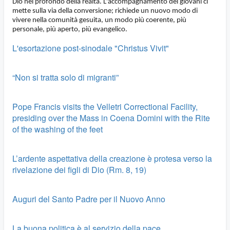
Dio nel profondo della realtà. L'accompagnamento dei giovani ci
mette sulla via della conversione; richiede un nuovo modo di
vivere nella comunità gesuita, un modo più coerente, più
personale, più aperto, più evangelico.
L'esortazione post-sinodale "Christus Vivit"
“Non si tratta solo di migranti”
Pope Francis visits the Velletri Correctional Facility,
presiding over the Mass in Coena Domini with the Rite
of the washing of the feet
L’ardente aspettativa della creazione è protesa verso la
rivelazione dei figli di Dio (Rm. 8, 19)
Auguri del Santo Padre per il Nuovo Anno
La buona politica è al servizio della pace