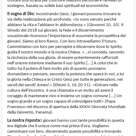
trovare una strada per costruire relazioni personali e familiari di
sostegno, basate su solide basi spirituali ed economiche.
Il sogno di Dio:
Incontrando Gesù, i giovani possono trovare la
via della realizzazione più profonda. «Io sono venuto perché
abbiano la vita e l’abbiano in abbondanza.»
(Giovanni 10, 10)
.
Il
Sinodo del 2018 sui giovani, la fede e il discernimento
vocazionale riconosce l’importanza di assumere la prospettiva dei
giovani. Siamo al loro fianco. Con loro intravediamo il futuro.
Camminiamo con loro per percepire e discernere dove lo Spirito
guida il nostro mondo e la nostra Chiesa. «...vi conceda, secondo
la ricchezza della sua gloria, di essere potentemente rafforzati
nell’unione interiore mediante il suo Spirito [...] A colui che in
tutto ha il potere di fare molto più di quanto possiamo
domandare o pensare, secondo la potenza che opera in noi, a lui
la gloria nella Chiesa e in Cristo Gesù per tutte le generazioni, nei
secoli dei secoli! Amen!» (Efesini 3, 16.20-21). «Entrare nella
cultura dell’incontro, è una chiamata e un invito ad avere il
coraggio di mantenere vivo e insieme un sogno comune [...] Un
sogno grande e un sogno capace di coinvolgere tutti» (Papa
Francesco nel discorso di apertura della XXXIV Giornata Mondiale
della Gioventù, Panama).
La nostra risposta:
I giovani hanno così tante possibilità in questa
era digitale che li unisce come mai prima d'ora. Vogliamo
camminare con loro, discernendo queste possibilità e trovando