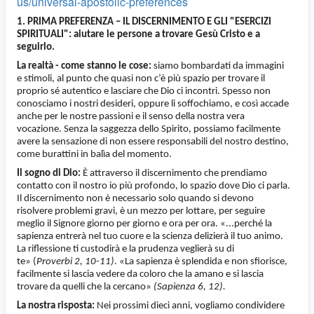
us/universal-apostolic-preferences
1. PRIMA PREFERENZA – IL DISCERNIMENTO E GLI "ESERCIZI
SPIRITUALI": aiutare le persone a trovare Gesù Cristo e a
seguirlo.
La realtà - come stanno le cose:
siamo bombardati da immagini
e stimoli, al punto che quasi non c’è più spazio per trovare il
proprio sé autentico e lasciare che Dio ci incontri. Spesso non
conosciamo i nostri desideri, oppure li soffochiamo, e così accade
anche per le nostre passioni e il senso della nostra vera
vocazione. Senza la saggezza dello Spirito, possiamo facilmente
avere la sensazione di non essere responsabili del nostro destino,
come burattini in balìa del momento.
Il sogno di Dio:
È attraverso il discernimento che prendiamo
contatto con il nostro io più profondo, lo spazio dove Dio ci parla.
Il discernimento non è necessario solo quando si devono
risolvere problemi gravi, è un mezzo per lottare, per seguire
meglio il Signore giorno per giorno e ora per ora. «...perché la
sapienza entrerà nel tuo cuore e la scienza delizierà il tuo animo.
La riflessione ti custodirà e la prudenza veglierà su di
te» (
Proverbi 2, 10-11)
.
«La sapienza è splendida e non sfiorisce,
facilmente si lascia vedere da coloro che la amano e si lascia
trovare da quelli che la cercano»
(Sapienza 6, 12).
La nostra risposta:
Nei prossimi dieci anni, vogliamo condividere