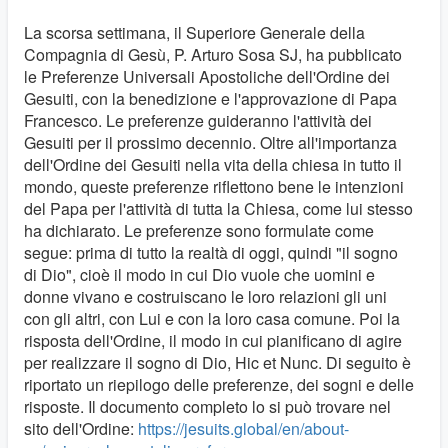
La scorsa settimana, il Superiore Generale della
Compagnia di Gesù, P. Arturo Sosa SJ, ha pubblicato
le Preferenze Universali Apostoliche dell'Ordine dei
Gesuiti, con la benedizione e l'approvazione di Papa
Francesco. Le preferenze guideranno l'attività dei
Gesuiti per il prossimo decennio. Oltre all'importanza
dell'Ordine dei Gesuiti nella vita della chiesa in tutto il
mondo, queste preferenze riflettono bene le intenzioni
del Papa per l'attività di tutta la Chiesa, come lui stesso
ha dichiarato. Le preferenze sono formulate come
segue: prima di tutto la realtà di oggi, quindi "il sogno
di Dio", cioè il modo in cui Dio vuole che uomini e
donne vivano e costruiscano le loro relazioni gli uni
con gli altri, con Lui e con la loro casa comune. Poi la
risposta dell'Ordine, il modo in cui pianificano di agire
per realizzare il sogno di Dio, Hic et Nunc. Di seguito è
riportato un riepilogo delle preferenze, dei sogni e delle
risposte. Il documento completo lo si può trovare nel
sito dell'Ordine:
https://jesuits.global/en/about-