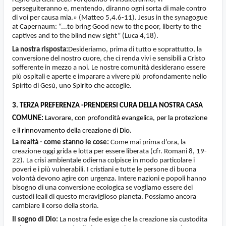
perseguiteranno e, mentendo, diranno ogni sorta di male contro
di voi per causa mia.» (Matteo 5,4.6-11). Jesus in the synagogue
at Capernaum: “...to bring Good new to the poor, liberty to the
captives and to the blind new sight” (Luca 4,18).
La nostra risposta:
Desideriamo, prima di tutto e soprattutto, la
conversione del nostro cuore, che ci renda vivi e sensibili a Cristo
sofferente in mezzo a noi. Le nostre comunità desiderano essere
più ospitali e aperte e imparare a vivere più profondamente nello
Spirito di Gesù, uno Spirito che accoglie.
3. TERZA PREFERENZA -
PRENDERSI CURA DELLA NOSTRA CASA
COMUNE:
Lavorare, con profondità evangelica, per la protezione
e il rinnovamento della creazione di Dio.
La realtà - come stanno le cose:
Come mai prima d’ora, la
creazione oggi grida e lotta per essere liberata (cfr. Romani 8, 19-
22). La crisi ambientale odierna colpisce in modo particolare i
poveri e i più vulnerabili. I cristiani e tutte le persone di buona
volontà devono agire con urgenza. Intere nazioni e popoli hanno
bisogno di una conversione ecologica se vogliamo essere dei
custodi leali di questo meraviglioso pianeta. Possiamo ancora
cambiare il corso della storia.
Il sogno di Dio:
La nostra fede esige che la creazione sia custodita