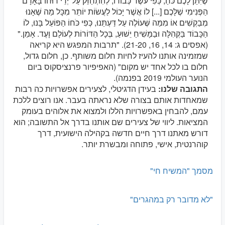
שֶׁיִּתֵּן לָכֶם כֹּחַ, כְּפִי עֹשֶׁר כְּבוֹדוֹ, לְהִתְחַזֵּק עַל־יְדֵי רוּחוֹ בָּאָדָם
הַפְּנִימִי שֶׁלָּכֶם [...] לוֹ אֲשֶׁר יָכוֹל לַעֲשׂוֹת יוֹתֵר מִכָּל מַה שֶּׁאָנוּ
מְבַקְשִׁים אוֹ מִמַּה שֶּׁעוֹלֶה עַל דַּעְתֵּנוּ, כְּפִי כֹּחוֹ הַפּוֹעֵל בָּנוּ, לוֹ
הַכָּבוֹד בַּקְּהִלָּה וּבַמָּשִׁיחַ יֵשׁוּעַ, בְּכָל הַדּוֹרוֹת לְעוֹלָם וָעֶד. אָמֵן."
(אפסים ג: 14, 16, 21-20). "תרבות המפגש היא קריאה
שמזמינה אותנו להעיז לחיות חלום משותף. כן, חלום גדול,
חלום בו לכל אחד יש מקום" (האפיפיור פרנציסקוס ביום
הנוער העולמי 2019 בפנמה).
התגובה שלנו:
בעידן הדגיטלי, לצעירים אפשרויות כה רבות
שמאחדות אותם בצורה שלא נראתה בעבר. אנו רוצים ללכת
עמם, להבחין באפשרויות הללו ולמצוא את אלוהים בעומק
המציאות. ליווי של צעירים שם אותנו בדרך אל התשובה; הוא
דורש מאתנו דרך חיים חדשה בקהילה הישועית, דרך
קוהרנטית, אישי, פתוחה ומבשרת יותר.
מסמך "המשיח חי"
"לא מדובר רק במהגרים"