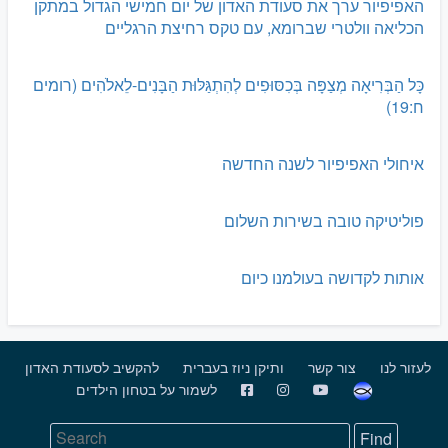
האפיפיור ערך את סעודת האדון של יום חמישי הגדול במתקן
הכליאה וולטרי שברומא, עם טקס רחיצת הרגליים
כָּל הַבְּרִיאָה מְצַפָּה בְּכִסּוּפִים לְהִתְגַּלּוּת הַבָּנִים-לֵאלֹהִים (רומים
ח:19)
איחולי האפיפיור לשנה החדשה
פוליטיקה טובה בשירות השלום
אותות לקדושה בעולמנו כיום
לעזור לנו
צור קשר
ותיקן ניוז בעברית
להקשיב לסעודת האדון
לשמור על בטחון הילדים