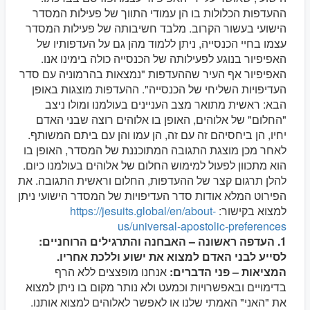
ההעדפות הכלולות בו הן עמודי התווך של פעילות המסדר
הישועי בעשור הקרוב. מלבד חשיבותה של פעילות המסדר
עצמו בחיי הכנסייה, ניתן ללמוד מהן גם על העדפותיו של
האפיפיור בנוגע לפעילותה של הכנסייה כולה בימינו אנו.
האפיפיור אף העיר שההעדפות "נמצאות בהרמוניה עם סדר
העדיפויות השליחי של הכנסייה". ההעדפות מוצגות באופן
הבא: ראשית מתואר מצב העניינים בעולמנו ומולו ניצב
"החלום" של אלוהים, האופן בו אלוהים רוצה שבני האדם
יחיו, הן ביחסיהם זה עם זה, הן עמו והן עם ביתם המשותף.
לאחר מכן מוצגת התגובה המתוכננת של המסדר, האופן בו
הוא מתכוון לפעול למימוש החלום של אלוהים בעולמנו כיום.
להלן תרגום קצר של ההעדפות, החלום וראשית התגובה. את
הפירוט המלא אודות סדר העדיפויות של המסדר הישועי ניתן
למצוא בקישור:
https://jesuits.global/en/about-
us/universal-apostolic-preferences
1. העדפה ראשונה – האבחנה והתרגילים הרוחניים:
לסייע לבני האדם למצוא את ישוע וללכת אחריו.
המציאות – פני הדברים:
אנחנו מופצצים ללא הרף
בדימויים ובאפשרויות וכמעט ולא נותר מקום בו ניתן למצוא
את "האני" האמתי שלנו או לאפשר לאלוהים למצוא אותנו.