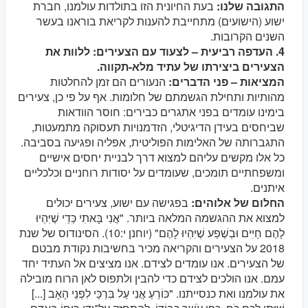
התגובה שלנו:
בעת החיונית הזו בתולדות עולמנו, חברת
ישוע (הישועים) מתחייבת להענות לקריאת בוראנו בעשר
השנים הקרובות.
4. העדפה רביעית – לצעוד עם הצעירים: ללוות את
הצעירים ביצירתו של עתיד מלא-תקווה.
המציאות – פני הדברים:
הנעורים הם זמן להחלטות
מהותיות ותחילת הגשמתם של חלומות. אף על פי כן, צעירים
בימינו עומדים בפני אתגרים כבירים: חוסר הוודאות
שביחסים בעידן הדיגיטלי, הזדמנויות תעסוקה מתמעטות,
התגברותה של האלימות הפוליטית, אפליה ופגיעה בסביבה.
כל אלו מקשים עליהם למצוא דרך לבניית יחסים אישיים
ומשפחתיים תומכים, שעומדים על יסודות רוחניים וכלכליים
איתנים.
החלום של אלוהים:
בפגישה עם ישוע, צעירים יכולים
למצוא את ההגשמה המלאה ביותר. "אֲנִי בָּאתִי כְּדֵי שֶׁיִּהְיוּ
לָהֶם חַיִּים וּבְשֶׁפַע שֶׁיִּהְיוּ לָהֶם" (יוחנן י:10). הסינודוס של שנת
2018 על הצעירים והקריאה מכיר בחשיבות נקודת מבטם
של הצעירים. אנו עומדים לצידם. אנו מציצים אל העתיד יחד
עמם. אנו הולכים לצידם כדי להבין ולתפוס לאן הרוח מובילה
את עולמנו ואת כנסייתנו. "כּוֹרֵעַ אֲנִי עַל בִּרְכַּי לִפְנֵי הָאָב [...]