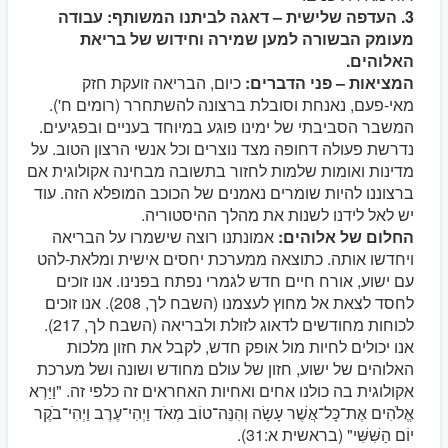
3. העדפה שלישית – דאגה לביתנו המשותף: עבודה
מעומק הבשורה למען שמירה וחידוש של בריאת
האלוהים.
המציאות – פני הדברים:
כיום, הבריאה זועקת חזק
מאי-פעם, נאנחת וסובלת ברצונה להשתחרר (רומים ח').
המשבר הסביבתי של ימינו פוגע במיוחד בעניים ובפגיעים.
נדרשת פעולה דחופה מצד נוצרים וכל אנשי הרצון הטוב. על
מדינות ואומות שלמות לחזור בתשובה מבחינה אקולוגית אם
ברצוננו להיות שומרים נאמנים של הכוכב המופלא הזה. עוד
יש לאל לידנו לשנות את מהלך ההיסטוריה.
החלום של אלוהים:
אמונתנו רוצה שישמרו על הבריאה
ויחדשו אותה. כתוצאה ממערכת יחסים אישית ומלאת-להט
עם ישוע, אורח חיים חדש לגמרי נפתח בפנינו. אנו זוכים
לחסד לצאת אל מחוץ לעצמנו (השבח לך, 208). אנו זוכים
לכוחות מחודשים לדאוג לזולת ולבריאה (השבח לך, 217).
אנו יכולים לחיות מול אופק חדש, לקבל את חזון מלכות
האלוהים של ישוע, חזון של עולם מחודש ושונה ושל מערכת
אקולוגית בה כולנו אחים ואחיות האחראים זה כלפי זה. "וַיַּרְא
אֱלֹהִים אֶת־כָּל־אֲשֶׁר עָשָׂה וְהִנֵּה־טוֹב מְאֹד וַיְהִי־עֶרֶב וַיְהִי־בֹקֶר
יוֹם הַשִּׁשִּׁי" (בראשית א:31).