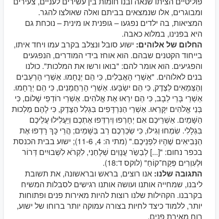
פוליטיים הציתו שנאה ובנו חומות בין עשירים לעניים, צעירים
ומבוגרים, אלו שנמצאים בביתם ואלה שאולצו להגר.
המציאות, בה ילדים נפגעו – גופנית או מינית – נוכחת גם
היא בפנינו, במלוא כאבה.
החלום של אלוהים:
ישוע סובל ונצלב בקרב עמו ויחד איתו,
בייחוד הקטנים שבהם. הוא אוחז בידי המודרים, הנפגעים
והפגיעים. הוא אומר להם: "בואו ורשו את המלכות". כולנו
בנים לאלוהים. "אַשְׁרֵי הָאֲבֵלִים, כִּי הֵם יְנֻחָמוּ. אַשְׁרֵי הָרְעֵבִים
וְהַצְּמֵאִים לְצֶדֶק, כִּי הֵם יִשְׂבָּעוּ. אַשְׁרֵי הָרַחֲמָנִים, כִּי הֵם יְרֻחָמוּ.
אַשְׁרֵי בָּרֵי לֵבָב, כִּי הֵם יִרְאוּ אֶת אֱלֹהִים. אַשְׁרֵי רוֹדְפֵי שָׁלוֹם, כִּי
בְּנֵי אֱלֹהִים יִקָּרֵאוּ. אַשְׁרֵי הַנִּרְדָּפִים בִּגְלַל הַצֶּדֶק, כִּי לָהֶם מַלְכוּת
הַשָּׁמַיִם. אַשְׁרֵיכֶם אִם יְחָרְפוּ וְיִרְדְּפוּ אֶתְכֶם וְיַעֲלִילוּ עֲלֵיכֶם
בִּגְלָלִי. שִׂמְחוּ וְגִילוּ, כִּי שְׂכַרְכֶם רַב בַּשָּׁמַיִם; הֲרֵי כָּךְ רָדְפוּ אֶת
הַנְּבִיאִים שֶׁהָיוּ לִפְנֵיכֶם." (מתי ה: 4, 11-6); ישוע בבית הכנסת
בכפר נחום: "[...] לְבַשֵֹר עֲנָוִים שְׁלָחַנִי, לִקְרֹא לִשְׁבוּיִים דְּרוֹר
וּלְעִוְרִים פְּקַח־קוֹחַ" (לוקס ד:18).
התגובה שלנו:
אנו רוצים, בראש ובראשונה, את תשובת
ליבנו, שמחייה אותנו ועושה אותנו רגישים לסבלות המשיח
בקרבנו. הקהילות שלנו רוצות להיות מאירות פנים ופתוחות
יותר, ללמוד כיצד לחיות בצורה עמוקה יותר ברוחו של ישוע,
רוח מאירת פנים.