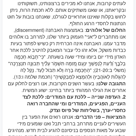
לעתים קרובות, אנחנו לא מכירים ברצונותינו, תשוקותינו
ובקריאתנו, או שאנו משתיקים אותם. ללא חכמת הרוח, ניתן
לחוש בקלות שאיננו אחראיים לגורלנו, שאנחנו בובות על חוט
הנתונות לחסדי הרגע החולף.
החלום של אלוהים
: באמצעות האבחנה (discernment),
אנו מתחברים ל"אני" העמוק ביותר שלנו, למרחב בו אלוהים
מדבר עמנו. האבחנה אינה הכרחית רק כשיש לפתור בעיות
כבדות משקל, אלא זהו כלי עבור המאבק להיטיב ללכת אחר
האדון מידי יום ביומו ומידי שעה בשעתה. "כִּֽי־תָב֣וֹא חָכְמָ֣ה
בְלִבֶּ֑ךָ וְ֝דַ֗עַת לְֽנַפְשְׁךָ֥ יִנְעָֽם׃ מְ֭זִמָּה תִּשְׁמֹ֥ר עָלֶ֗יךָ תְּבוּנָ֥ה תִנְצְרֶֽכָּה"
(משלי ב:21-20); "הַחָכְמָה בָּרָה וְלֹא תִבּוֹל לָעַד. נָקֵל לָהּ
לְהִגָּלוֹת לְאוֹהֲבֶיהָ וּלְהִמָּצֵא לִמְבַקְּשֶׁיהָ" (חכמת שלמה ו:13).
התגובה שלנו:
בעשר השנים הקרובות, אנו רוצים לחלוק עם
אחרים את הגילוי המהותי ביותר בחיינו: ישוע המשיח.
2. העדפה שנייה – ללכת עם המודרים: ללכת לצד
העניים, הפגיעים, המודרים ומי שהחברה רואה
כחסרי-ערך, בשליחות של פיוס וצדק.
המציאות – פני הדברים:
אנחנו רואים את הפער בין
העשירים לעניים מתרחב ברחבי תבל ואנו שומעים מידי
שבוע על מאות הנספים בניסיונם להגיע לבית חדש. מנהיגים