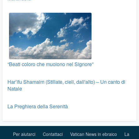
“Beati coloro che muoiono nel Signore”
Har’ifu Shamaim (Stillate, cieli, dall'alto) – Un canto di
Natale
La Preghiera della Serenità
Per aiutarci
Contattaci
Vatican News in ebraico
La