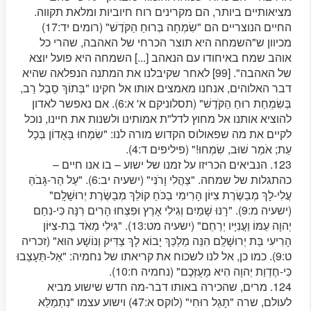
מציאותיים ביותר, הם מקרינים רוח חיוביות ומלאת תקווה.
החיים הנוצריים הם "שִׂמְחָה בְּרוּחַ הַקֹּדֶשׁ" (רומים יד:17)
מכיוון ש"השמחה היא תוצר הכרחי של האהבה, שהרי כל
אוהב שמח באיחודו עם הנאהב [...] השמחה היא פועל יוצא
של האהבה". [99] לאחר שקיבלנו את המתנה הנפלאה שהיא
דבר האלוהים, אנחנו מאמצים אותו אל חקינו "בְּתוֹךְ סֵבֶל רַב,
בְּשִׂמְחַת רוּחַ הַקֹּדֶשׁ" (תסלוניקם א' א:6). אם נאפשר לאדון
להוציא אותנו אל מחוץ לדל"ת אמותינו ולשנות את חיינו, נוכל
לקיים את מה שפאולוס הקדוש מורה לנו: "שִׂמְחוּ בָּאָדוֹן בְּכָל
עֵת; אֹמַר שׁוּב, שִׂמְחוּ!" (פיליפים ד:4).
123. הנביאים הכריזו על זמנו של ישוע – בו אנו חיים –
כהתגלות של שמחה. "צַהֲלִי וָרֹנִּי" (ישעיה יב:6). "עַל הַר-גָּבֹהַּ
עֲלִי-לָךְ מְבַשֶּׂרֶת צִיּוֹן הָרִימִי בַכֹּחַ קוֹלֵךְ מְבַשֶּׂרֶת יְרוּשָׁלִָם"
(ישעיה מ:9). "רָנּוּ שָׁמַיִם וְגִילִי אָרֶץ וּפִצְחוּ הָרִים רִנָּה כִּי-נִחַם
יְהוָה עַמּוֹ וַעֲנִיָּיו יְרַחֵם" (ישעיה מט:13). "גִּילִי מְאֹד בַּת-צִיּוֹן
הָרִיעִי בַּת יְרוּשָׁלִַם הִנֵּה מַלְכֵּךְ יָבוֹא לָךְ צַדִּיק וְנוֹשָׁע הוּא" (זכריה
ט:9). כמו כן, אל לנו לשכוח את קריאתו של נחמיה: "אַל-תֵּעָצֵבוּ
כִּי-חֶדְוַת יְהוָה הִיא מָעֻזְּכֶם" (נחמיה ח:10).
124. מרים, שהכירה באותו דבר-מה חדש שישוע מביא
לעולם, שרה "תָגֵל רוּחִי" (לוקס א:47) וישוע עצמו "נִתְמַלֵּא