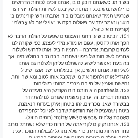
בשירותו. כשאנחנו דובקים בו, אנחנו זוכים לכוחות הדרושים
כדי להשתמש בכל המתנות שקיבלנו לשירות הזולת. יהי רצון
שנרגיש תמיד שאנחנו מובלים בידי אהבתו (הש' קורינתים ב'
ה:14) ונאמר יחד עם פאולוס הקדוש: "אוֹי לִי אִם לֹא אֲבַשֵֹר!"
(קורינתים א' ט:16).
131. הביטו בישוע. רחמיו העצומים שפעו על הזולת. הדבר לא
הפך אותו להססן, עגום או מודע מידי לעצמו, כפי שקורה לנו
לעתים קרובות. אדרבה – רחמיו הובילו אותו לדרוש ולשלוח
אחרים לשליחות של ריפוי ושחרור. הבה נכיר בחולשותינו, אך
בה בעת נאפשר לישוע להשתלט עליהן ולשלוח גם אותנו
לשליחות. אנחנו חלשים, אך בבעלותנו ישנו אוצר שיכול
להגדיל אותו ולהפוך את מי שמקבל אותו לטוב ומאושר יותר.
נחישות ואומץ שליחי הם מרכיב מהותי בשליחות.
132. parrhesía היא חותם רוח הקודש; היא מעידה על
אמתות דברינו. זהו ערבון משמח שגורם לנו להתהדר
בבשורה שאנו מכריזים. זהו ביטחון איתן בעדות הנאמנה.
ביטחון שמעניק לו את הוודאות שדבר לא יוכל "לְהַפְרִידֵנוּ
מֵאַהֲבַת אֱלֹהִים שֶׁבַּמָּשִׁיחַ יֵשׁוּעַ אֲדוֹנֵנוּ" (רומים ח:39).
133. אנחנו זקוקים לקריאתה של הרוח כדי שלא נשתתק מרוב
פחד וזהירות מופרזת, כדי שלא נתרגל לגבולות המוכר. עלינו
לזכור שחללים סגורים מתעבשים ומזיקים לבריאות.