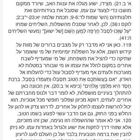
א' ב:21). מצידו, ישוע מגלה את ענוות האב, שיורד ממקום
מושבו כדי לצעוד עם עמו, שסובל את בגידותיהם ואת
תלונותיהם (הש' שמות לד:9-6; חכמת שלמה יא:23-י"ב:2;
לוקס ו:36). לכן, לאחר שסבלו מהשפלות, השליחים שמחו
"עַל שֶׁזָּכוּ לִסְבֹּל חֶרְפָּה לְמַעַן הַשֵּׁם [של ישוע]" (מעשי השליחים
ה:41).
119. כאן אני לא מדבר רק על מצבים ברורים של מוות על
קידוש השם, אלא על השפלות יומיומיות של מי ששומר על
שתיקה כדי להציל את משפחתו, של מי שמעדיף לשבח
אחרים במקום להלל את עצמו או מי שבוחר במטלות לא
מוערכות ולעתים אף מעדיף לסבול עוול כדי להעלותו אל
האדון. "אִם בַּעֲשׂוֹתְכֶם אֶת הַטּוֹב תִּסְבְּלוּ וְתַעַמְדוּ בַּסֵּבֶל, בִּרְכַּת
חֶסֶד הִיא מִלִּפְנֵי אֱלֹהִים" (כיפא א' ב:20). אין הכוונה כאן
להתהלך בעיניים מושפלות, לא לומר דבר ולנוס מחברתם של
אחרים. לעתים, דווקא מכיוון שפלוני חופשי מכל אנוכיות, הוא
יכול להרשות לעצמו לחלוק על אחרים, לדרוש צדק או להגן על
החלש בפני החזק, גם אם הדבר עשוי לפגוע בשמו הטוב.
120. אני לא אומר שההשפלה הזו נעימה, שכן זהו מזוכיזם,
אלא שזוהי דרך לחקות את ישוע ולגדול באחדות עמו. לא ניתן
להבין זאת ברמה הטבעית בלבד ועל כן העולם לועג לרעיון