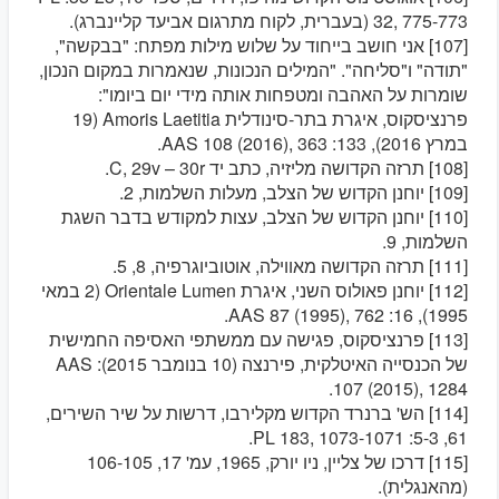
32, 775-773 (בעברית, לקוח מתרגום אביעד קליינברג).
[107] אני חושב בייחוד על שלוש מילות מפתח: "בבקשה",
"תודה" ו"סליחה". "המילים הנכונות, שנאמרות במקום הנכון,
שומרות על האהבה ומטפחות אותה מידי יום ביומו":
פרנציסקוס, איגרת בתר-סינודלית Amoris Laetitia (19
במרץ 2016), 133: AAS 108 (2016), 363.
[108] תרזה הקדושה מליזיה, כתב יד C, 29v – 30r.
[109] יוחנן הקדוש של הצלב, מעלות השלמות, 2.
[110] יוחנן הקדוש של הצלב, עצות למקודש בדבר השגת
השלמות, 9.
[111] תרזה הקדושה מאווילה, אוטוביוגרפיה, 8, 5.
[112] יוחנן פאולוס השני, איגרת Orientale Lumen (2 במאי
1995), 16: AAS 87 (1995), 762.
[113] פרנציסקוס, פגישה עם ממשתפי האסיפה החמישית
של הכנסייה האיטלקית, פירנצה (10 בנומבר 2015): AAS
107 (2015), 1284.
[114] הש' ברנרד הקדוש מקלירבו, דרשות על שיר השירים,
61, 5-3: PL 183, 1073-1071.
[115] דרכו של צליין, ניו יורק, 1965, עמ' 17, 106-105
(מהאנגלית).