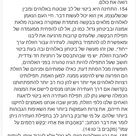
רואה את כולם.
154. התחינה היא ביטוי של לב שבוטח באלוהים ומבין
שכשלעצמו, אין הוא יכול לעשות דבר. חיי העם הנאמן
לאלוהים מלאים בבקשה מתמדת שמקורה באהבה מלאת
אמונה ובביטחון גדול. כמו כן, אל לנו להפחית ממעמדה של
תפילת הבקשה, שלעתים קרובות מרגיעה את ליבנו
ומאפשרת לנו להתמיד בתקווה. לעתירה עבור הזולת ערך
ייחודי, שכן זהו מעשה של ביטחון באלוהים ובה בעת ביטוי
לאהבת הזולת. יש מי שבהתבסס על רוחניות חד-צדדית,
חושב שעל התפילה להיות הגיה טהורה בפני האלוהים,
חופשיה מכל הסחת דעת, כאילו שמותיהם ופניהם של הזולת
הם הפרעה שיש להימנע ממנה. למען האמת, תפילותינו
רצויות לאלוהים אף יותר ויש להן כוח רב יותר להתפתחותנו
בקדושה אם דרך העתירה אנחנו מנסים ליישם את המצווה
הכפולה שישוע נתן לנו. תפילת העתירה היא ביטוי לדאגת
האחים שלנו כלפי הזולת, מכיוון שבה אנחנו מאמצים לחיקנו
את חייהם, את צרות העמוקות ביותר ואת השאיפות הגבוהות
ביותר שלהם. על מי שדובק ברוחב לב בתפילת העתירה ניתן
לומר את דבר הכתוב: "בְּאַהֲבָתוֹ אַתְּ אָחִיו יְבַקֵּשׁ רַחֲמִים עַל
עַמּוֹ" (מקבים ב' טו:14).
155. אם נבין שאלוהים קיים, לא נוכל אלא לעבוד אותו, לעתים