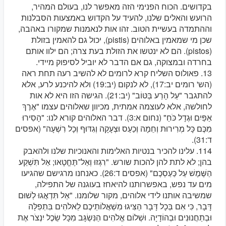
בקדושים. הכוח הפנימי הזה מאפשר לנו, בעולם המהיר,
הרועש והאלים שלנו, להעיד על הקדוש באמצעות הסבלנות
וההתמדה בעשיית הטוב. זהו אות לנאמנות שמקורו באהבה,
שכן מי שמאמין באלוהים (pistis), יכול גם להאמין בזולת
(pistos). הם לא ינטשו את הזולת בעת צרה; הם ילוו אותם
בחרדה ובמצוקה, גם אם הדבר לא יוביל לסיפוק מיידי.
13. פאולוס השליח קרא לרומים לא להשיב רעה תחת ראה
(הש' רומים יב:17), לא לנקום (יב:19) ולא להיכנע לרע, אלא
להתגבר "עַל הָרַע בַּטּוֹב" (יב:21). הגישה הזו היא לא אות
לחולשה, אלא לעוצמה אמתית, מכיוון שאלוהים עצמו "אֶרֶךְ
אַפַּיִם וּגְדָל כֹּחַ" (נחום א:3). דבר האלוהים קורא לנו: "הָסִירוּ
מִכֶּם כָּל מְרִירוּת וְחֵמָה וְכַעַס וּצְעָקָה וְגִדּוּף וְכָל רִשְׁעָה" (אפסים
ד:31).
114. עלינו להכיר בנטיות האלימות והאנוכיות שלנו ולהאבק
בהן; לא לתת להן להכות שורש. "רִגְזוּ וְאַל־תֶּחֱטָאוּ; אַל תִּשְׁקַע
הַשֶּׁמֶשׁ עַל כַּעַסְכֶם" (אפסים ד:26). כאנחנו מרגישם שהגיעו
מים עד נפש, באפשרותנו להיאחז בעוגנה של התפילה,
שמשיבה אותנו לידי אלוהים, מקור שלומנו. "אַל תִּדְאֲגוּ לְשׁוּם
דָּבָר, כִּי אִם בְּכָל דָּבָר הַצִּיגוּ מִשְׁאֲלוֹתֵיכֶם לֵאלֹהִים בִּתְפִלָּה
וּבְתַחֲנוּנִים וּבְהוֹדָיָה. וּשְׁלוֹם אֱלֹהִים הַנִּשְׂגָּב מִכָּל שֵׂכֶל יִנְצֹר אֶת