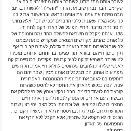
לעורר אותנו מתנומתנו, לשחרר אותנו מהאינרציה בה אנו
שקועים. הבה נבחן שוב את הדרך "הרגילה" לעשות דברים;
הבה נפתח את ענינו ואת אזנינו ובראש ובראשונה את ליבנו,
כך שלא נגלה שאננות כלפי הדברים "כפי שהם", אלא נחוש
חוסר נחת מדברו החיי והפועל של האדון הקם לתחייה.
138. אנחנו מקבלים השראה לפעולה מהדוגמה והמופת של
כל אותם כהנים, מקודשים ועמאים שמקדישים את עצמם
לבישור ולשירות הזולת בנאמנות גדולה, לעתים קרובות אף
תוך סיכון חייהם ובוודאי תוך פגיעה ברווחתם. עדותם מזכירה
לנו שיותר משהיא זקוקה לבירוקרטים ופקידים, הכנסייה זקוקה
לאנשי שליחות נלהבים שלהוטים לחלוק חיי אמת. הקדושים
מפתיעים אותנו, הם מבלבלים אותנו מכיוון שבחייהם הם
דוחקים בנו לעזוב את הבינוניות המנומנמת והאפרורית.
139. הבה נבקש מהאדון את החסד לא להסס כשהרוח
קוראת לנו לצעוד קדימה. הבה נבקש אומץ שליחי לחלוק את
הבשורה עם אחרים ולהפסיק לנסות להפוך את החיים
הנוצריים שלנו למוזיאון של זכרונות. בכל מצב, יהי רצון שרוח
הקודש תגרום לנו להגות בהיסטוריה לאור המשיח הקם. כך,
הכנסייה לא תקפא על שמריה, אלא תקבל ללא הרף את
ההפתעות של האדון.
בקהילה