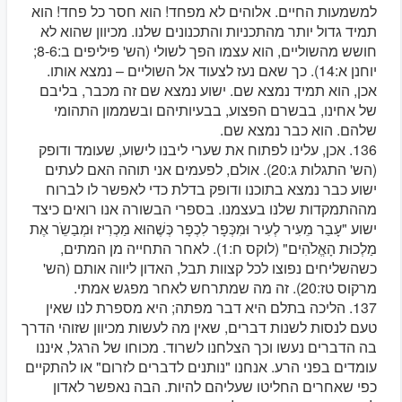
למשמעות החיים. אלוהים לא מפחד! הוא חסר כל פחד! הוא
תמיד גדול יותר מהתכניות והתכנונים שלנו. מכיוון שהוא לא
חושש מהשוליים, הוא עצמו הפך לשולי (הש' פיליפים ב:8-6;
יוחנן א:14). כך שאם נעז לצעוד אל השוליים – נמצא אותו.
אכן, הוא תמיד נמצא שם. ישוע נמצא שם זה מכבר, בליבם
של אחינו, בבשרם הפצוע, בבעיותיהם ובשממון התהומי
שלהם. הוא כבר נמצא שם.
136. אכן, עלינו לפתוח את שערי ליבנו לישוע, שעומד ודופק
(הש' התגלות ג:20). אולם, לפעמים אני תוהה האם לעתים
ישוע כבר נמצא בתוכנו ודופק בדלת כדי לאפשר לו לברוח
מההתמקדות שלנו בעצמנו. בספרי הבשורה אנו רואים כיצד
ישוע "עָבַר מֵעִיר לְעִיר וּמִכְּפָר לִכְפָר כְּשֶׁהוּא מַכְרִיז וּמְבַשֵֹר אֶת
מַלְכוּת הָאֱלֹהִים" (לוקס ח:1). לאחר התחייה מן המתים,
כשהשליחים נפוצו לכל קצוות תבל, האדון ליווה אותם (הש'
מרקוס טז:20). זה מה שמתרחש לאחר מפגש אמתי.
137. הליכה בתלם היא דבר מפתה; היא מספרת לנו שאין
טעם לנסות לשנות דברים, שאין מה לעשות מכיוון שזוהי הדרך
בה הדברים נעשו וכך הצלחנו לשרוד. מכוחו של הרגל, איננו
עומדים בפני הרע. אנחנו "נותנים לדברים לזרום" או להתקיים
כפי שאחרים החליטו שעליהם להיות. הבה נאפשר לאדון