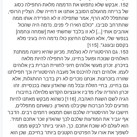
152. אבקש שלא נתפוש את הדממה מלאת-התפילה כסוג
של בריחה מהעולם הסובב אותנו או דחייה שלו. הצליין הרוסי,
שהתפלל ללא הרף, אמר שתפילה זו לא הפרידה אותו ממה
שהתרחב סביבו. "כולם האירו לי פנים. נדמה היה שהכול
אוהבים אותי [...] לא זו בלבד שחשתי זאת [שמחה ונחמה]
בנפשי שלי, אלא העולם החיצון כולו נדמה היה בעיני מלא
בקסם ובעונג". [115]
153. גם ההיסטוריה לא נעלמת. מכיוון שהיא ניזונה ממתנת
האלוהים שנוכח ופועל בחיינו, על התפילה להיות מלאה
בזיכרון. זכרון מעשי אלוהים חיוני לחוויית הברית בין אלוהים
לעמו. אלוהים רצה להיכנס אל מעבה ההיסטוריה וכך תפילתנו
שזורה בזכרונות. אנחנו נזכרים לא רק בדבר ההתגלות, אלא
גם בחיינו, בחיי הזולת ובכל מה שהאדון עשה בכנסייתו. זהו
זכרון ההודיה עליו מדביו איגנציוס הקדוש מלויולה בחיבורו
הגיה לשם השגת האהבה, [116] כשהוא מבקש מאתנו להיות
מודעים לכל הברכות שקיבלנו מהאדון. כשאתם מתפללים,
חישבו על ההיסטוריה שלכם ושם תמצאו רחמים רבים. הדבר
אף יגביר את המודעות שלכם לכך שהאדון זוכר אתכם תמיד.
הוא לעולם לא שוכח אתכם. כך, הגיוני ביותר לבקש ממנו
לשפוך את אורו על הפרטים הקטנים ביותר בחייכם, שכן הוא