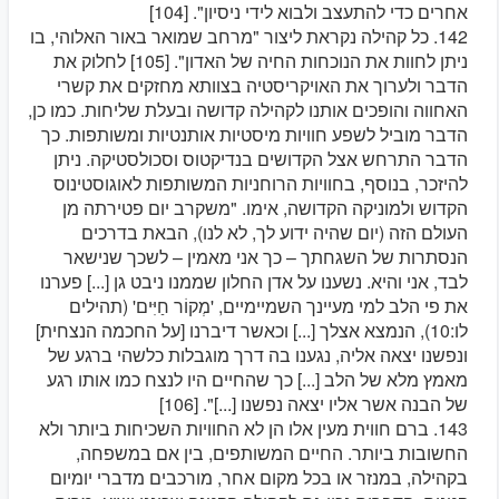
אחרים כדי להתעצב ולבוא לידי ניסיון". [104]
142. כל קהילה נקראת ליצור "מרחב שמואר באור האלוהי, בו
ניתן לחוות את הנוכחות החיה של האדון". [105] לחלוק את
הדבר ולערוך את האויקריסטיה בצוותא מחזקים את קשרי
האחווה והופכים אותנו לקהילה קדושה ובעלת שליחות. כמו כן,
הדבר מוביל לשפע חוויות מיסטיות אותנטיות ומשותפות. כך
הדבר התרחש אצל הקדושים בנדיקטוס וסכולסטיקה. ניתן
להיזכר, בנוסף, בחוויות הרוחניות המשותפות לאוגוסטינוס
הקדוש ולמוניקה הקדושה, אימו. "משקרב יום פטירתה מן
העולם הזה (יום שהיה ידוע לך, לא לנו), הבאת בדרכים
הנסתרות של השגחתך – כך אני מאמין – לשכך שנישאר
לבד, אני והיא. נשענו על אדן החלון שממנו ניבט גן [...] פערנו
את פי הלב למי מעיינך השמיימיים, 'מְקוֹר חַיִּים' (תהילים
לו:10), הנמצא אצלך [...] וכאשר דיברנו [על החכמה הנצחית]
ונפשנו יצאה אליה, נגענו בה דרך מוגבלות כלשהי ברגע של
מאמץ מלא של הלב [...] כך שהחיים היו לנצח כמו אותו רגע
של הבנה אשר אליו יצאה נפשנו [...]". [106]
143. ברם חווית מעין אלו הן לא החוויות השכיחות ביותר ולא
החשובות ביותר. החיים המשותפים, בין אם במשפחה,
בקהילה, במנזר או בכל מקום אחר, מורכבים מדברי יומיום