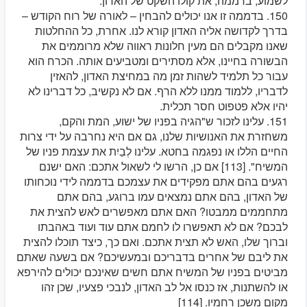
לשמוע, בדממה, את קולו השקט של האדון.
150. בדממה זו אנו יכולים להבחין – לאורה של רוח הקודש –
בדרך לקדושה אליה האדון קורא לנו. אחרת, כל ההחלטות
שאנו מקבלים הם מעין חלונות ראווה שלא מרוממים את
הבשורה בחיינו, אלא מסתירים ומטביעים אותה. הכרח הוא
עבור כל תלמיד לשהות זמן מה במחיצת האדון, להאזין
לדבריו, ללמוד ממנו ללא הרף. אם לא נקשיב, כל דברינו לא
יהיו אלא פטפוט חסר תכלית.
151. עלינו לזכור ש"הגיה בפניו של ישוע, המת והקם,
משחזרת את האנושיות שלנו, גם אם היא נחרבה על ידי צרות
החיים הללו או נפגמה בחטא. עלינו לְבַיִת את עצמת פניו של
המשיח". [113] אם כן, הרשו לי לשאול אתכם: האם ישנם
רגעים בהם אתם מפקידים את עצמכם בדממה לידי נוכחותו
של האדון, בהם אתם נמצאים עמו ברוגע, בהם אתם
מתחממים ממבטו? האם אתם מאפשרים לאש להצית את
לבכם? אם לא תאפשרו לו לחמם אתם עוד ועוד באהבתו
וברוך שלו, האש לא תצית אתכם. ואם כך, כיצד תוכלו להצית
את ליבם של אחרים בדבריכם ובמעשיכם? אם בשעה שאתם
מביטים בפניו של המשיח אתם חשים שאינכם יכולים להירפא
או להשתנות, אז כנסו אל לב האדון, לנבכי פצעיו, שכן זהו
מקום משכן רחמיו. [114]