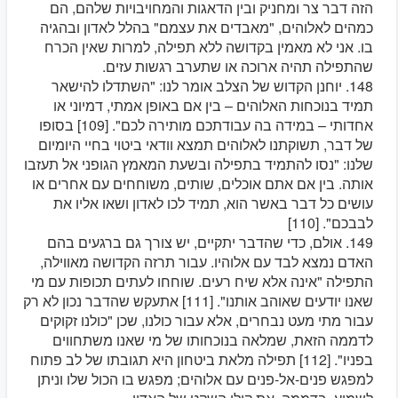
הזה דבר צר ומחניק ובין הדאגות והמחויבויות שלהם, הם
כמהים לאלוהים, "מאבדים את עצמם" בהלל לאדון ובהגיה
בו. אני לא מאמין בקדושה ללא תפילה, למרות שאין הכרח
שהתפילה תהיה ארוכה או שתערב רגשות עזים.
148. יוחנן הקדוש של הצלב אומר לנו: "השתדלו להישאר
תמיד בנוכחות האלוהים – בין אם באופן אמתי, דמיוני או
אחדותי – במידה בה עבודתכם מותירה לכם". [109] בסופו
של דבר, תשוקתנו לאלוהים תמצא וודאי ביטוי בחיי היומיום
שלנו: "נסו להתמיד בתפילה ובשעת המאמץ הגופני אל תעזבו
אותה. בין אם אתם אוכלים, שותים, משוחחים עם אחרים או
עושים כל דבר באשר הוא, תמיד לכו לאדון ושאו אליו את
לבבכם". [110]
149. אולם, כדי שהדבר יתקיים, יש צורך גם ברגעים בהם
האדם נמצא לבד עם אלוהיו. עבור תרזה הקדושה מאווילה,
התפילה "אינה אלא שיח רעים. שוחחו לעתים תכופות עם מי
שאנו יודעים שאוהב אותנו". [111] אתעקש שהדבר נכון לא רק
עבור מתי מעט נבחרים, אלא עבור כולנו, שכן "כולנו זקוקים
לדממה הזאת, שמלאה בנוכחותו של מי שאנו משתחווים
בפניו". [112] תפילה מלאת ביטחון היא תגובתו של לב פתוח
למפגש פנים-אל-פנים עם אלוהים; מפגש בו הכול שלו וניתן