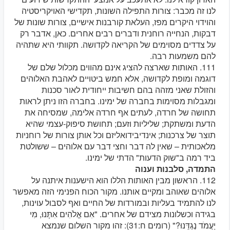
לנו זה מכבר: צורות התפילה השונות, תקדישי האויקריסטיה
והוידוי היקרים מפז, העלאת קורבנות אישיים, צורות שונות של
דבקות, הנחייה רוחנית ודברים רבים אחרים. כאן, אדבר רק
על צדדים מסוימים של הקריאה לקדושה. תקוותי היא שתהיה
להם משמעות רבה.
111. האותות שארצה להציג אינם מהווים מכלול שלם של
דוגמה ומופת לקדושה, אלא חמש ביטויים לאהבת האלוהים
והזולת שאני מזהה בהם חשיבות ייחודית לאור סכנות
ומגבלות מסוימות בחברה של ימינו. בחברה הזו ניתן לראות
תחושה של חרדה, לעתים אף חרדה אלימה, שמסיחה את
הדעת ומשתקת; שליליות וזעם; תחושת סיפוק-עצמי שהיא
תוצר של צרכנות; אינדיבידואליזם וכל אותן צורות של רוחניות
מלאכותית – שאין לה דבר וחצי דבר עם אלוהים – ששולטת
ביד רמה ב"שוק הדעות" הדתי של ימינו.
התמדה, סלבנות וענוה
112. הראשון מבין האותות הללו הוא הישענות איתנה על
אלוהים שאוהב ומקיים אותנו. מקור הכוח הפנימי הזה מאפשר
לנו להתמיד בעליות ובמורדות של החיים ואף לסבול עוינות,
בגידה וכשלונות מצידם של אחרים. "אִם אֱלֹהִים אִתָּנוּ, מִי
יַעֲמֹד נֶגְדֵּנוּ?" (רומים ח:31): זהו מקור השלום שנמצא