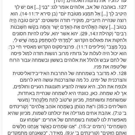
עוד להכיר את מתנות האלוהים. [101]
127. באהבה של אב, אלוהים אומר לנו: "בְּנִי [...] אִם יֵשׁ לְךָ
הֵיטִיב לָךְ [...] אַל תִּמְנַע מִטּוֹבַת יוֹם" (בן סירא יד:14-11). הוא
רוצה שנהייה חיוביים, מוקירי תודה ופשוטים: "בְּיוֹם טוֹבָה הֱיֵה
בְטוֹב [...] עָשָׂה הָאֱלֹהִים אֶת-הָאָדָם יָשָׁר וְהֵמָּה בִקְשׁוּ חִשְּׁבֹנוֹת
רַבִּים" (קהילת ז:14, 29). יהא אשר יהא, עלינו להיות חסונים
ולחקות את פאולוס הקדוש: "לָמַדְתִּי לְהִסְתַּפֵּק בְּמַה שֶּׁיֵּשׁ לִי,
בְּכָל מַצָּב" (פיליפים ד:11). פרנציסקוס הקדוש מאסיזי חיי כך:
הוא יכול היה לעלות על גדותיו מרוב רגשות תודה למול פיסה
של לחם עבש ולהלל את אלוהים בששון ובשמחה עבור הרוח
שליטפה את פניו.
128. לא מדובר בשמחתה של התרבות האידיבידואליסטית
והצרכנית של ימינו. כל מה שהצרכנות עושה היא לרומם
ולנפח את הלב. היא עשויה להציע תענוגות רגעיים וחולפים,
אך לא שמחה. כאן, כוונתי היא לשמחה שנחיית באחדות,
שמשתפת ומשותפת, מכיוון ש"טוֹב לָתֵת מִלָּקַחַת" (מעשי
השליחים כ:35) ו"אֶת הַנּוֹתֵן בְּשִׂמְחָה אוֹהֵב אֱלֹהִים" (קורינתים
ב' ט:7). אהבת אחים מגדילה את יכולתנו לשמוח, מכיוון שהיא
מאפשרת לנו לשמוח בשמחתם של אחרים: "שִׂמְחוּ עִם
הַשְֹמֵחִים" (רומים יב:15). "אָנוּ שְׂמֵחִים כַּאֲשֶׁר אֲנַחְנוּ חַלָּשִׁים
וְאַתֶּם חֲזָקִים" (קורינתים ב' יג:9). מאידך, "כשאנחנו מתמקדים