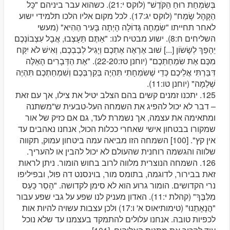
בְּשִׂמְחַת רוּחַ הַקֹּדֶשׁ" (לוקס י:21). כשהוא עבר ביניהם "כָּל
הַקָּהָל שָׂמַח" (לוקס יג:17). לכל מקום אליו הלכו תלמידי ישוע
לאחר תחייתו "שִׂמְחָה גְּדוֹלָה הָיְתָה בָּעִיר הַהִיא" (מעשי
השליחים ח:8). ישוע מבטיח לנו: "אַתֶּם תֵּעָצְבוּ, אֲבָל עִצְבוֹנְכֶם
יֵהָפֵךְ לְשָׂשׂוֹן [...] שׁוּב אֶרְאֶה אֶתְכֶם וְיָגִיל לְבַבְכֶם, וְאִישׁ לֹא יִקַּח
מִכֶּם אֶת שִׂמְחַתְכֶם" (יוחנן טז:22-20). "אֶת הַדְּבָרִים הָאֵלֶּה
דִּבַּרְתִּי אֲלֵיכֶם כְּדֵי שֶׁשִֹמְחָתִי תִּהְיֶה בְּקִרְבְּכֶם וְשִׁמְחַתְכֶם תִּהְיֶה
שְׁלֵמָה" (יוחנן טו:11).
125. יתכנו זמנים קשים בהם הצלב יטיל את צילו, אך עם זאת
– דבר לא יכול להפיג את השמחה העל-טבעית ש"משתנה
ומתאימה את עצמה, אך נשמרת לעד, גם אם כזיק של אור
שמקורו בבטחון אישי שאחרי ככלות הכול, אנחנו נאהבים עד
אין קץ". [100] השמחה הזו מביאה עמה ביטחון עמוק, תקווה
שלווה והגשמה רוחנית שהעולם לא יכול להבין או להעריך.
126. השמחה הנוצרית מלווה לרוב בחוש הומור. ניתן לראות
זאת בבירור, לדוגמה, בתומס מור, בוינסנט דה פול, ובפיליפו
נרי הקדושים. הומור גרוע הוא לא סימן לקדושה. "הָסֵר כַּעַס
מִלִּבֶּךָ" (קהלת י:11). האדון מעניק לנו שפע על גבי שפע עבור
"הֲנָאָתֵנוּ" (טימותיאוס א' ו:17) ולכן עצבות עשויה להיות אות
לכפיות טובה. אנחנו עלולים להתמקד בעצמנו עד שלא נוכל