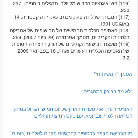
[116] הש' איגנציוס הקדוש מלויולה, תרגילים רוחניים, 237-
230.
[117] המבורך שרל דה פוקו, מכתב לאנרי דה קסטריה, 14
באוגוסט 1901.
[118] האסיפה הכללית החמישית של הבישופים של אמריקה
הלטינית והקריביים, מסמך אפרסידה (29 ביוני 2007), 259.
[119] מועצת הבישופי הקתוליים של הודו, ההצהרה הסופית
של האסיפה הכללית העשרים ואחת, 18 בפברואר 2009,
3.2.
מסמך "המשיח חי"
"לא מדובר רק במהגרים"
האפיפיור ערך את סעודת האדון של יום חמישי הגדול במתקן
הכליאה וולטרי שברומא, עם טקס רחיצת הרגליים
כָּל הַבְּרִיאָה מְצַפָּה בְּכִסּוּפִים לְהִתְגַּלּוּת הַבָּנִים-לֵאלֹהִים (רומים