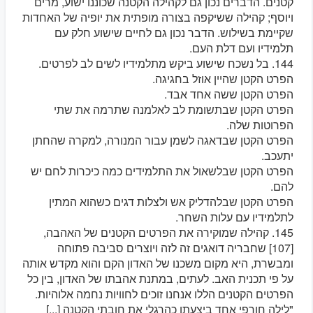
קטנים. הדברים נכון גם לקהילה הקטנה שכוננו ישוע, מרים
ויוסף; קהילה ששיקפה בצורה מופתית את יופיה של האחדות
שקיימת בשילוש. הדבר נכון גם לחיים שישוע חלק עם
תלמידיו ועם דלת העם.
144. בל נשכח שישוע ביקש מתלמידיו לשים לב לפרטים.
הפרט הקטן שהיין אוזל בחגיגה.
הפרט הקטן ששה אחד אבד.
הפרט הקטן שבתשומת לב לאלמנה שתרמה את שתי
הפרוטות שלה.
הפרט הקטן שבדאגה לשמן עבור המנורה, למקרה שהחתן
יתעכב.
הפרט הקטן שבלשאול את התלמידים כמה כיכרות לחם יש
להם.
הפרט הקטן שבלהדליק אש ולצלות דגים כשהוא המתין
לתלמידיו עם עלות השחר.
145. קהילה שמוקירה את הפרטים הקטנים של האהבה,
[107] שחבריה דואגים זה לזה ויוצרים סביבה פתוחה
ומבשרת, היא מקום משכנו של האדון הקם והוא מקדש אותה
על פי תכנית האב. לעתים, במתנת אהבתו של האדון, בין כל
הפרטים הקטנים הללו אנחנו זוכים לחוויות נחמה אלוהיות.
"לילה חורפי אחד ביצעתו כהרגלי את חובתי הקטנה [...]