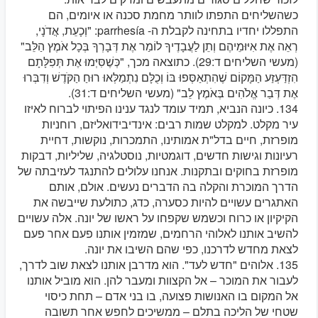
כשהשליחים התפתו לוותר מחמת סכנה או איומים, הם
התפללו יחדיו בתחינה לקבלת ה- parrhesía: "וְכָעֵת, אֲדֹנָי,
רְאֵה אֶת אִיּוּמֵיהֶם וְתֵן לַעֲבָדֶיךָ לוֹמַר אֶת דְּבָרְךָ בְּכָל אֹמֶץ הַלֵּב"
(מעשי השליחים ד:29). כתוצאה מכך, "כְּשֶׁסִּיְּמוּ אֶת תְּפִלָּתָם
הִזְדַּעְזַע הַמָּקוֹם שֶׁהִתְאַסְּפוּ בּוֹ וְכֻלָּם נִתְמַלְּאוּ רוּחַ הַקֹּדֶשׁ וְדִבְּרוּ
אֶת דְּבַר אֱלֹהִים בְּאֹמֶץ לֵב" (מעשי השליחים ד:31).
134. כיונה הנביא, תמיד עומד לנגד ענינו הפיתוי לברוח לאיזו
עיר מקלט. למקלט שמות רבים: אינדיבידואליזם, רוחניות
מופרזת, חיים בדל"ת אמותינו, התמכרות, נוקשות, דחיית
רעיונות וגישות חדשים, דוגמטיות, נוסטלגיה, שליליות, דבקות
מופרזת בחוקים ובתקנות. אנחנו עלולים להתנגד לעזיבתה של
הדרך המוכרת והקלה בה הדברים נעשים. אולם, אותם
האתגרים עשויים להיות כסערה, כדג, כתולעת שייבשה את
הקיקיון או כרוח וכשמש שקפחו על ראשו של יונה. אלה עשויים
להשיב אותנו לאלוהי הרחמים, שמזמין אותנו פעם אחר פעם
לצאת מחדש לדרכנו, כפי שהם השיבו את יונה.
135. אלוהים "חדש לעד". הוא מדרבן אותנו לצאת שוב לדרך,
לעבור את המוכר – אל הקצוות ומעבר להן. הוא מוביל אותנו
אל המקום בו האנושות פצועה, בו בני אדם – תחת כיסוי
שטחי של הליכה בתלם – ממשיכים לחפש אחר תשובה