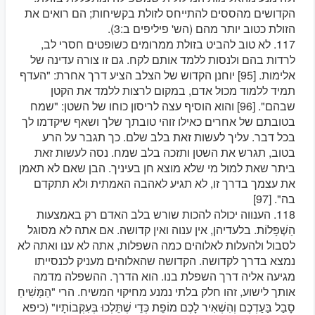
הקדושים מהססים להתייחס לזולת בקשיחות; הם רואים את
הזולת כטוב יותר מהם (הש' פיליפים ב:3).
117. לא טוב להביט בזולת ממרומים כשופטים חסרי לב,
לרדות בהם ולנסות ללמד אותם לקח. גם זו צורה עדינה של
אלימות. [95] יוחנן הקדוש של הצלב הציע דרך אחרת: "העדף
תמיד ללמוד מכול אדם, במקום לרצות ללמד את הקטן
שבהם". [96] והוא הוסיף עצה לריסון כוחו של השטן: "שמח
בטובתם של אחרים כאילו זוהי טובתך שלך ושאף שיקדמו לך
בכל דבר. עליך לעשות זאת בלב שלם. כך תגבר על הרע
בטוב, תגרש את השטן ותזכה בלב שמח. נסה לעשות זאת
ביתר שאת למול מי שלא מוצא חן בעיניך. הבן שאם לא תאמן
את עצמך בדרך זו, לא תגיע לאהבה האמתית ולא תתקדם
בה". [97]
118. הענווה יכולה להכות שורש בלב האדם רק באמצעות
הַשְׁפָּלוֹת. בלעדיהן, אין ענוה ואין קדושה. אם אתה לא מסוגל
לסבול ולהעלות לאלוהים כמה השפלות, אתה לא ענו ואתה לא
נמצא בדרך לקדושה. הקדושה שהאלוהים מעניק לכנסייתו
מגיעה אליה דרך השפלת בנו. הוא הדרך. ההשפלה מדמה
אותך לישוע, זהו חלק בלתי נמנע מחיקוי המשיח. הרי "הַמָּשִׁיחַ
סָבַל בַּעַדְכֶם וְהִשְׁאִיר לָכֶם מוֹפֵת כְּדֵי שֶׁתֵּלְכוּ בְּעִקְּבוֹתָיו" (כיפא