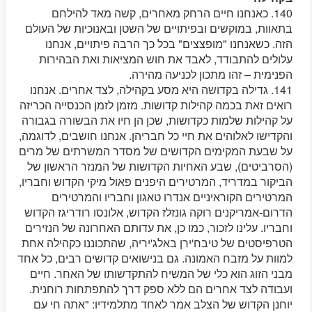
140. כאנחנו חיים הרחק מאחרים, קשה מאד להילחם
בתאוות, במוקשים ובפיתויים של השטן ובאנוכיות של העולם
הזה. כשאנחנו "מופצצים" בכל כך הרבה פיתויים, אנחנו
עלולים להתבודד, לאבד את חוש המציאות ואת הבהירות
הפנימית – זהו מתכון לכניעה מהירה.
141. גדילה בקדושה היא מסע בקהילה, לצד אחרים. אנחנו
רואים זאת בכמה קהילות קדושות. מזמן לזמן הכנסייה הכריזה
על קהילות שלמות כקדושות, שכן הן חיו את הבשורה בגבורה
והקדישו לאלוהים את חיי כל חבריהן. אנחנו חושבים, לדוגמה,
על שבעת המקימים הקדושים של מסדר המשרתים של מרים
(הסרביטים), שבע האחיות הקדושות של המנזר הראשון של
הביקור במדריד, המרטירים היפנים פאול מיקי הקדוש וחבריו,
המרטירים הקוראיניים אנדרו טאגון וחבריו והמרטירים
הדרום-אמריקנים רוקה גונזלז הקדוש, אלונסו רודריגז הקדוש
וחבריו. עלינו לזכור, כמו כן, את עדותם האחרונה של הנזירים
הטרפיסטים של טיבח'ירן באלג'יריה, שהתכוננו כקהילה אחת
למוות על מזבח האמונה. גם בנישואים קדושים רבים, כל אחד
מבני הזוג הוא כלי של המשיח להתקדשותו של האחר. חיים
ועבודה לצד אחרים הם ללא ספק דרך להתפתחות רוחנית.
יוחנן הקדוש של הצלב אמר לאחד מתלמידיו: "אתה חי עם