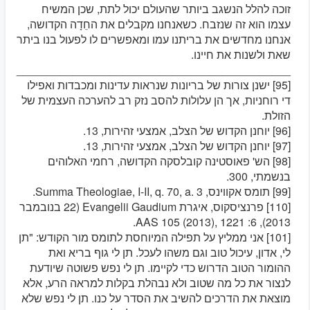
זוכה להלל הנשגב ביותר שהעולם יכול לתת, שכן המשיח
עצמו הוא זה שנזבח. כשאנחנו מקבלים את החֵדָה הקדושה,
אנחנו מחדשים את בריתנו עמו ומאפשרים לו לפעול בנו ביתר
שאת ולשנות את חיינו.
____________________________________________
[95] ישנן צורות של בריונות שנראות עדינות ומכבדות ואפילו
די רוחניות, אך הן עלולות להסב נזק רב להערכה העצמית של
הזולת.
[96] יוחנן הקדוש של הצלב, אמצעי זהירות, 13.
[97] יוחנן הקדוש של הצלב, אמצעי זהירות, 13.
[98] הש' פאוסטינה קובלסקה הקדושה, רחמי האלוהים
בנשמתי, 300.
[99] תומס אקווינס, Summa Theologiae, I-II, q. 70, a. 3.
[110] פרנציסקוס, איגרת Evangelii Gaudium (22 בנובמבר
2013), 6: AAS 105 (2013), 1221.
[101] אני ממליץ על תפילה המיוחסת לתומס מור הקודש: "תן
לי, אדון, עיכול טוב וגם משהו לעכל. תן לי גוף בריא ואת
ההומור הטוב הדרוש כדי לקיימו. תן לי נפש פשוטה שיודעת
לנצור את כל מה שטוב ולא נבהלת בקלות למראה הרע, אלא
מוצאת את הדרכים להשיב את הסדר על כנו. תן לי נפש שלא