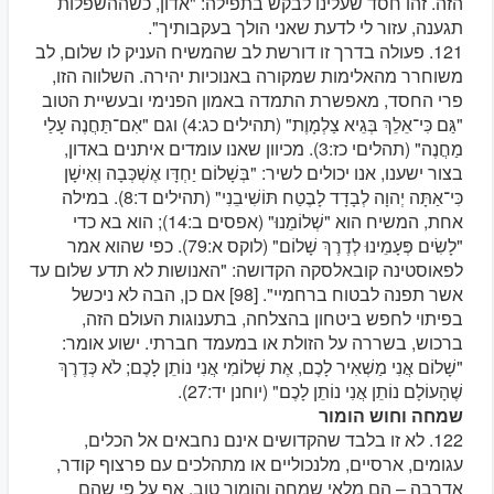
הזה. זהו חסד שעלינו לבקש בתפילה: "אדון, כשההשפלות
תגענה, עזור לי לדעת שאני הולך בעקבותיך".
121. פעולה בדרך זו דורשת לב שהמשיח העניק לו שלום, לב
משוחרר מהאלימות שמקורה באנוכיות יהירה. השלווה הזו,
פרי החסד, מאפשרת התמדה באמון הפנימי ובעשיית הטוב
"גַּם כִּי־אֵלֵךְ בְּגֵיא צַלְמָוֶת" (תהילים כג:4) וגם "אִם־תַּחֲנֶה עָלַי
מַחֲנֶה" (תהליםי כז:3). מכיוון שאנו עומדים איתנים באדון,
בצור ישענו, אנו יכולים לשיר: "בְּשָׁלוֹם יַחְדָּו אֶשְׁכְּבָה וְאִישָׁן
כִּי־אַתָּה יְהוָה לְבָדָד לָבֶטַח תּוֹשִׁיבֵנִי" (תהילים ד:8). במילה
אחת, המשיח הוא "שְׁלוֹמֵנוּ" (אפסים ב:14); הוא בא כדי
"לָשִׂים פְּעָמֵינוּ לְדֶרֶךְ שָׁלוֹם" (לוקס א:79). כפי שהוא אמר
לפאוסטינה קובאלסקה הקדושה: "האנושות לא תדע שלום עד
אשר תפנה לבטוח ברחמיי". [98] אם כן, הבה לא ניכשל
בפיתוי לחפש ביטחון בהצלחה, בתענוגות העולם הזה,
ברכוש, בשררה על הזולת או במעמד חברתי. ישוע אומר:
"שָׁלוֹם אֲנִי מַשְׁאִיר לָכֶם, אֶת שְׁלוֹמִי אֲנִי נוֹתֵן לָכֶם; לֹא כְּדֶרֶךְ
שֶׁהָעוֹלָם נוֹתֵן אֲנִי נוֹתֵן לָכֶם" (יוחנן יד:27).
שמחה וחוש הומור
122. לא זו בלבד שהקדושים אינם נחבאים אל הכלים,
עגומים, ארסיים, מלנכוליים או מתהלכים עם פרצוף קודר,
אדרבה – הם מלאי שמחה והומור טוב. אף על פי שהם