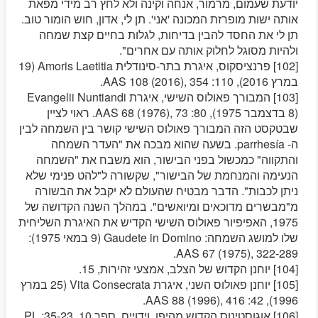
יודעת שעמום, מרמור, אנחה וקינה ולא לחץ רב מידי מפאת
אותה ישות מופרזת המכונה 'אני'. תן לי, אדון, חוש הומור טוב.
תן לי את החסד להבין בדיחות, לגלות בחיים קצת שמחה
ולהיות מסוגל לחלוק אותה עם אחרים".
[102] פרנציסקוס, איגרת בתר-סינודלית Amoris Laetitia (19
במרץ 2016), 110: AAS 108 (2016), 354.
[103] המבורך פאולוס השישי, איגרת Evangelii Nuntiandi
(8 בדצמבר 1975), 80: AAS 68 (1976), 73. ראוי לציין
שבטקסט הזה המבורך פאולוס השישי קושר בין השמחה לבין
ה- parrhesía. בשעה שהוא מבכה את "העדר השמחה
והתקווה" כמכשול בפני הבישור, הוא משבח את "השמחה
הנעימה והמנחמת של הבישור", שקשורה ל"להט פנימי שלא
ניתן לכבות". הדבר מבטיח שהעולם לא יקבל את הבשורה
מ"מבשרים מדוכאים ומיואשים". במהלך השנה הקדושה של
1975, האפיפיור פאולוס השישי הקדיש את האיגרת השליחית
שלו למושג השמחה: Gaudete in Domino (9 במאי 1975):
AAS 67 (1975), 322-289.
[104] יוחנן הקדוש של הצלב, אמצעי זהירות, 15.
[105] יוחנן פאולוס השני, איגרת Vita Consecrata (25 במרץ
1996), 42: AAS 88 (1996), 416.
[106] אוגוסטינוס הקדוש מהיפו, וידויים, ספר 10, 35-23: PL