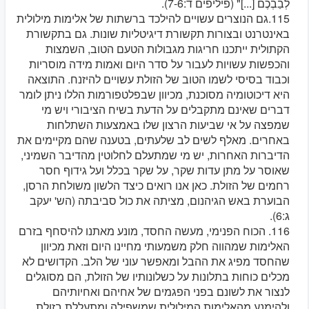
לְבַבְכֶם [...]" (פיליפים ד:7-6).
115.גם הנוצרים עשויים להילכד ברשתות של אלימות מילולית
באינטרנט ובצורות תקשורת דיגיטליות שונות. גם בתקשורת
הקתולית ייתכנו חריגות מגבולות הטעם הטוב, השמצות
והכפשות עשויות לעבור על סדר היום ואמות מידה מוסריות
וכבוד בסיסי לשמו הטוב של הזולת עשויים להיזנח. התוצאה
היא דיכוטומיה מסוכנת, מכיוון שבפלטפורמות הללו ניתן לומר
דברים שאינם מתקבלים על הדעת בשיח הציבורי ויש מי
שמפצה על אי שביעות הרצון שלו באמצעות השתלחות
באחרים. מאלף לשים לב שלעתים, בטענה שהם מקיימים את
הדיברות האחרות, יש מי שמתעלם לחלוטין מהדיבר השמיני,
שאוסר על מתן עדות שקר, על שקר בכלל ועל גידוף חסר
רחמים של הזולת. כאן אנו רואים כיצד הלשון משולחת הרסן,
הבוערת באש הגיהנום, מציתה את כול סביבתה (הש' יעקב
ג:6).
116. הכוח הפנימי, מעשה החסד, מונע מאתנו להיסחף בזרם
האלימות שמהווה חלק משמעותי מחיינו היום וזאת מכיוון
שהחסד מפיג את ההבל ומאפשר עוני של הלב. הקדושים לא
מכלים כוחות בתלונות על כשלונותיו של הזולת, הם מסוגלים
לנצור את לשונם בפני הפגמים של אחיהם ואחיותיהם
ולהימנע מהאלימות המילולית שמשפילה ומתעללת בזולת.