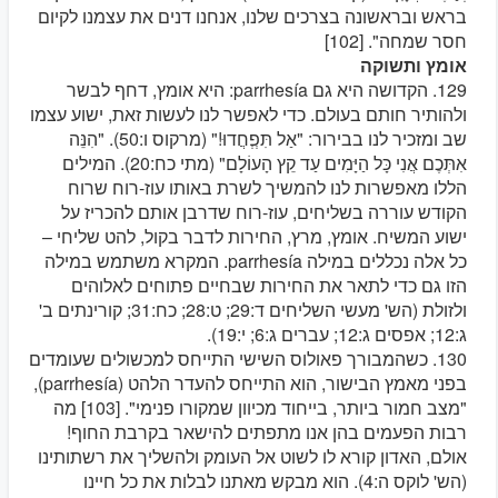
בראש ובראשונה בצרכים שלנו, אנחנו דנים את עצמנו לקיום
חסר שמחה". [102]
אומץ ותשוקה
129. הקדושה היא גם parrhesía: היא אומץ, דחף לבשר
ולהותיר חותם בעולם. כדי לאפשר לנו לעשות זאת, ישוע עצמו
שב ומזכיר לנו בבירור: "אַל תִּפְְחֲדוּ!" (מרקוס ו:50). "הִנֵּה
אִתְּכֶם אֲנִי כָּל הַיָּמִים עַד קֵץ הָעוֹלָם" (מתי כח:20). המילים
הללו מאפשרות לנו להמשיך לשרת באותו עוז-רוח שרוח
הקודש עוררה בשליחים, עוז-רוח שדרבן אותם להכריז על
ישוע המשיח. אומץ, מרץ, החירות לדבר בקול, להט שליחי –
כל אלה נכללים במילה parrhesía. המקרא משתמש במילה
הזו גם כדי לתאר את החירות שבחיים פתוחים לאלוהים
ולזולת (הש' מעשי השליחים ד:29; ט:28; כח:31; קורינתים ב'
ג:12; אפסים ג:12; עברים ג:6; י:19).
130. כשהמבורך פאולוס השישי התייחס למכשולים שעומדים
בפני מאמץ הבישור, הוא התייחס להעדר הלהט (parrhesía),
"מצב חמור ביותר, בייחוד מכיוון שמקורו פנימי". [103] מה
רבות הפעמים בהן אנו מתפתים להישאר בקרבת החוף!
אולם, האדון קורא לו לשוט אל העומק ולהשליך את רשתותינו
(הש' לוקס ה:4). הוא מבקש מאתנו לבלות את כל חיינו