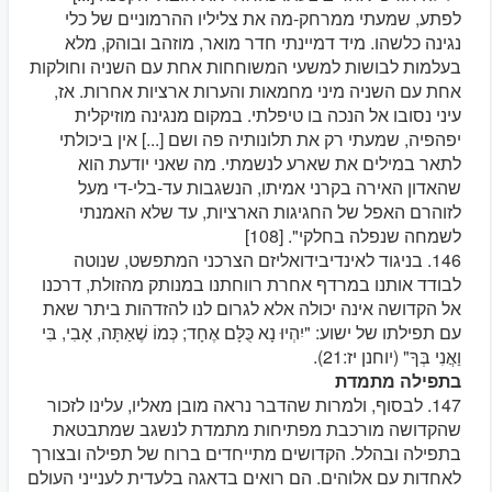
לפתע, שמעתי ממרחק-מה את צליליו ההרמוניים של כלי
נגינה כלשהו. מיד דמיינתי חדר מואר, מוזהב ובוהק, מלא
בעלמות לבושות למשעי המשוחחות אחת עם השניה וחולקות
אחת עם השניה מיני מחמאות והערות ארציות אחרות. אז,
עיני נסובו אל הנכה בו טיפלתי. במקום מנגינה מוזיקלית
יפהפיה, שמעתי רק את תלונותיה פה ושם [...] אין ביכולתי
לתאר במילים את שארע לנשמתי. מה שאני יודעת הוא
שהאדון האירה בקרני אמיתו, הנשגבות עד-בלי-די מעל
לזוהרם האפל של החגיגות הארציות, עד שלא האמנתי
לשמחה שנפלה בחלקי". [108]
146. בניגוד לאינדיבידואליזם הצרכני המתפשט, שנוטה
לבודד אותנו במרדף אחרת רווחתנו במנותק מהזולת, דרכנו
אל הקדושה אינה יכולה אלא לגרום לנו להזדהות ביתר שאת
עם תפילתו של ישוע: "יִהְיוּ נָא כֻּלָּם אֶחָד; כְּמוֹ שֶׁאַתָּה, אָבִי, בִּי
וַאֲנִי בְּךָ" (יוחנן יז:21).
בתפילה מתמדת
147. לבסוף, ולמרות שהדבר נראה מובן מאליו, עלינו לזכור
שהקדושה מורכבת מפתיחות מתמדת לנשגב שמתבטאת
בתפילה ובהלל. הקדושים מתייחדים ברוח של תפילה ובצורך
לאחדות עם אלוהים. הם רואים בדאגה בלעדית לענייני העולם