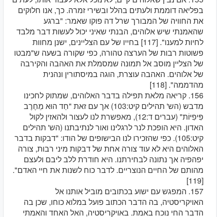
בפליאה דוממת ולעתים בהלל ובשירי זמרה. כך, אנו חלוקים
את החוויה של המבורך שרל דה פוקו שאמר: "ברגע
שהאמנתי שיש אלוהים, הבנתי שאיני יכול לעשות דבר מלבד
לחיות למענו". [117] בחייו של עם הצליינים, ישנן מחוות
פשוטות רבות של הערצה טהורה, כפי שקורה בשעה ש"מבטו
של הצליין מוסב אל תמונה שמסמלת את האהבה והקירבה
של אלוהים. האהבה עוצרת, הוגה במיסתורין ונהנית
מהדממה". [118]
156. קריאה מלאת תפילה בדבר האלוהים, שמתוק לחכינו
מדבש (הש' תהילים קיט:103) אך עם זאת "חַד הוּא מֵחֶרֶב
פִּיפִיּוֹת" (עברים ד:12), מאפשרת לנו לעצור ולהאזין לקול
האדון. היא הופכת לנר לרגלינו ואור לנתיבתנו (הש' תהילים
קיט:105). כפי שהזכירו לנו הבישופים של הודו: "דבקות בדבר
האלוהים היא לא עוד צורה אחת של דבקות מיני רבות, צורה
יפהפיה אך נתונה לבחירתנו. היא חודרת ללב ליבם ולעצם
מהותם של החיים הנוצריים. לדבר כוח לשנות את חיי האדם".
[119]
157. המפגש עם ישוע בכתובים מוביל אותנו אל
האויקריסטיה, בה הדבר הכתוב פועל במלוא כוחו, שכן בה
הדבר החי נוכח באמת. באויקריסטיה, האל האחד והאמתי