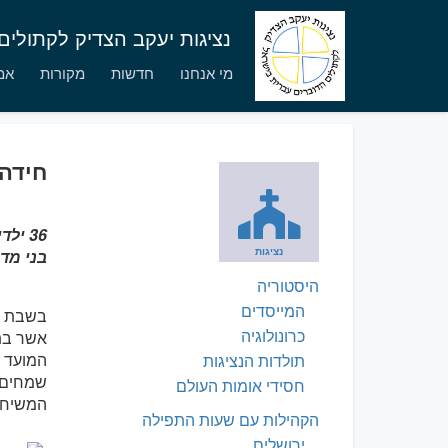
נציגות יעקב הצדיק לקתולי
מי אנחנו
חדשות
מקורות
אמו
חידה 
36 ילדי מהגרים ומבקשי מקלט קיבלו חידה ראשונה במרכז אשת חיל בתל אביב.
נציגות
בני מדו
היסטוריה
המייסדים
כרונולוגיה
אשר בת
המועד ה
תולדות הנציגות
שמחים ע
חסידי אומות העולם
המשיח 
הקהילות עם שעות התפילה
ירושלים