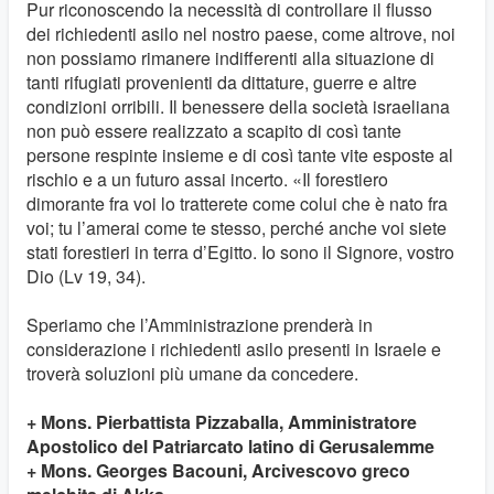
Pur riconoscendo la necessità di controllare il flusso
dei richiedenti asilo nel nostro paese, come altrove, noi
non possiamo rimanere indifferenti alla situazione di
tanti rifugiati provenienti da dittature, guerre e altre
condizioni orribili. Il benessere della società israeliana
non può essere realizzato a scapito di così tante
persone respinte insieme e di così tante vite esposte al
rischio e a un futuro assai incerto. «Il forestiero
dimorante fra voi lo tratterete come colui che è nato fra
voi; tu l’amerai come te stesso, perché anche voi siete
stati forestieri in terra d’Egitto. Io sono il Signore, vostro
Dio (Lv 19, 34).
Speriamo che l’Amministrazione prenderà in
considerazione i richiedenti asilo presenti in Israele e
troverà soluzioni più umane da concedere.
+ Mons. Pierbattista Pizzaballa, Amministratore
Apostolico del Patriarcato latino di Gerusalemme
+ Mons. Georges Bacouni, Arcivescovo greco