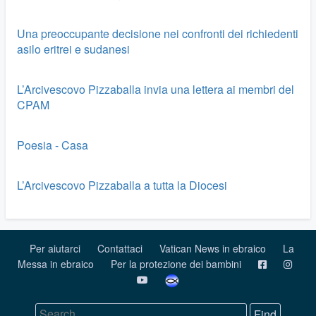
Una preoccupante decisione nei confronti dei richiedenti
asilo eritrei e sudanesi
L’Arcivescovo Pizzaballa invia una lettera ai membri del
CPAM
Poesia - Casa
L’Arcivescovo Pizzaballa a tutta la Diocesi
Per aiutarci
Contattaci
Vatican News in ebraico
La
Messa in ebraico
Per la protezione dei bambini