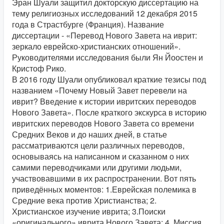
Эран Шуали защитил докторскую диссертацию на
тему религиозных исследований 12 декабря 2015
года в Страстбурге (Франция). Название
диссертации - «Перевод Нового Завета на иврит:
зеркало еврейско-христианских отношений».
Руководителями исследования были Ян Йоостен и
Кристоф Рико.
В 2016 году Шуали опубликовал краткие тезисы под
названием «Почему Новый Завет перевели на
иврит? Введение к истории ивритских переводов
Нового Завета». После краткого экскурса в историю
ивритских переводов Нового Завета со времени
Средних Веков и до наших дней, в статье
рассматриваются цели различных переводов,
основываясь на написанном и сказанном о них
самими переводчиками или другими людьми,
участвовавшими в их распространении. Вот пять
приведённых моментов: 1.Еврейская полемика в
Средние века против Христианства; 2.
Христианское изучение иврита; 3.Поиски
«оригинального» иврита Нового Завета; 4. Миссия