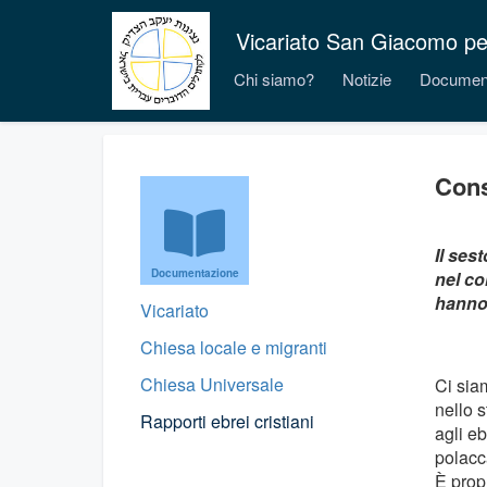
Vicariato San Giacomo per i
Chi siamo?
Notizie
Documen
Cons
Il ses
Documentazione
nel co
hanno 
Vicariato
Chiesa locale e migranti
Chiesa Universale
Ci siam
nello 
Rapporti ebrei cristiani
agli eb
polacca
È prop