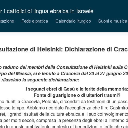
 cattolici di lingua ebraica in Israele
tazione
Fede e pratica
Calendario liturgico
Suoni e musica
ultazione di Helsinki: Dichiarazione di Cra
to raduno dei membri della Consultazione di Helsinki sulla C
rpo del Messia, si è tenuto a Cracovia dal 23 al 27 giugno 201
rilasciato la seguente dichiarazione:
I seguaci ebrei di Gesù e le ferite della memoria
Fonte di guarigione o di ulteriori traumi?
o riuniti a Cracovia, Polonia, circondati da testimoni di un pass
stesso tempo. Abbiamo ricordato l'accoglienza che il re Casimiro
rei, i grandi risultati della cultura ebraica e il suo coinvolgiment
 per molti secoli, compresa la presenza degli ebrei all'interno 
rio in questo ambivalente contesto di benedizioni e ferite che a