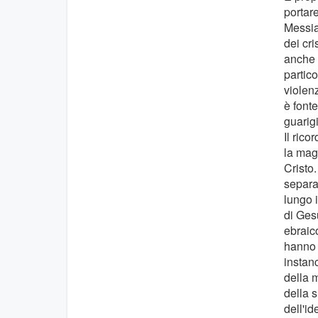
portare
Messia
dei cri
anche c
partic
violenz
è fonte
guarig
Il rico
la mag
Cristo
separa
lungo i
di Gesù
ebraic
hanno 
instan
della 
della 
dell'id