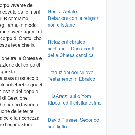
corpo vivente del
Nostra Aetate –
ricevute dalle mani
Relazioni con le religioni
he. Ricordiamo
non cristiane
egli anni, in modo
amo essere agenti di
corpo di Cristo, che
Relazioni ebraico-
nostra fede che la
cristiane – Documenti
della Chiesa cattolica
zione tra la Chiesa e
zazione del corpo di
 questa
Traduzioni del Nuovo
a stata di ostacolo
Testamento in Ebraico
 alcuni ebrei seguaci
Chiesa e del popolo
"HaAretz" sullo Yom
ci di Gesù che
Kippur ed il cristianesimo
 che hanno lavorato
one delle ferite
aico e la ricchezza
David Flusser: Secondo
re l'espressione
suo figlio