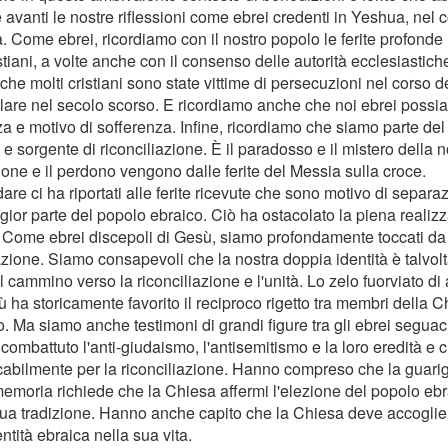
 avanti le nostre riflessioni come ebrei credenti in Yeshua, nel 
. Come ebrei, ricordiamo con il nostro popolo le ferite profonde 
stiani, a volte anche con il consenso delle autorità ecclesiastic
he molti cristiani sono state vittime di persecuzioni nel corso d
olare nel secolo scorso. E ricordiamo anche che noi ebrei possi
a e motivo di sofferenza. Infine, ricordiamo che siamo parte del 
 e sorgente di riconciliazione. È il paradosso e il mistero della 
ione e il perdono vengono dalle ferite del Messia sulla croce.
rdare ci ha riportati alle ferite ricevute che sono motivo di separa
gior parte del popolo ebraico. Ciò ha ostacolato la piena realiz
. Come ebrei discepoli di Gesù, siamo profondamente toccati da
zione. Siamo consapevoli che la nostra doppia identità è talvolt
l cammino verso la riconciliazione e l'unità. Lo zelo fuorviato di
 ha storicamente favorito il reciproco rigetto tra membri della 
o. Ma siamo anche testimoni di grandi figure tra gli ebrei segua
combattuto l'anti-giudaismo, l'antisemitismo e la loro eredità e
cabilmente per la riconciliazione. Hanno compreso che la guarigi
memoria richiede che la Chiesa affermi l'elezione del popolo ebr
sua tradizione. Hanno anche capito che la Chiesa deve accoglie
entità ebraica nella sua vita.