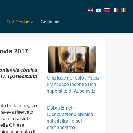
Our Products
Contattaci
covia 2017
ontinuità ebraica
7. I partecipanti
Una luce nel buio : Papa
Francesco incontra una
superstite di Auschwitz
:
ato bello e tragico
Dabru Emet –
 aveva riservato
Dichiarazione ebraica
o con la società
sui cristiani e sul
della Chiesa.
cristianesimo
bbiamo cercato di