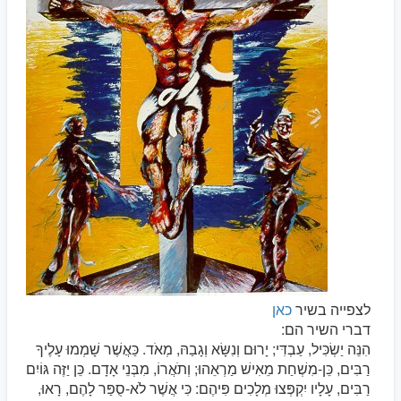
לצפייה בשיר
כאן
דברי השיר הם:
הִנֵּה יַשְׂכִּיל, עַבְדִּי; יָרוּם וְנִשָּׂא וְגָבַהּ, מְאֹד. כַּאֲשֶׁר שָׁמְמוּ עָלֶיךָ
רַבִּים, כֵּן-מִשְׁחַת מֵאִישׁ מַרְאֵהוּ; וְתֹאֲרוֹ, מִבְּנֵי אָדָם. כֵּן יַזֶּה גּוֹיִם
רַבִּים, עָלָיו יִקְפְּצוּ מְלָכִים פִּיהֶם: כִּי אֲשֶׁר לֹא-סֻפַּר לָהֶם, רָאוּ,