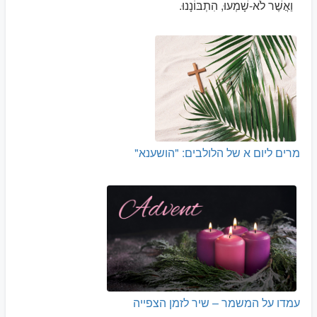
וַאֲשֶׁר לֹא-שָׁמְעוּ, הִתְבּוֹנָנוּ.
מרים ליום א של הלולבים: "הושענא"
עמדו על המשמר – שיר לזמן הצפייה