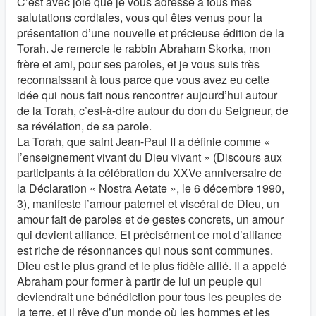
C’est avec joie que je vous adresse à tous mes
salutations cordiales, vous qui êtes venus pour la
présentation d’une nouvelle et précieuse édition de la
Torah. Je remercie le rabbin Abraham Skorka, mon
frère et ami, pour ses paroles, et je vous suis très
reconnaissant à tous parce que vous avez eu cette
idée qui nous fait nous rencontrer aujourd’hui autour
de la Torah, c’est-à-dire autour du don du Seigneur, de
sa révélation, de sa parole.
La Torah, que saint Jean-Paul II a définie comme «
l’enseignement vivant du Dieu vivant » (Discours aux
participants à la célébration du XXVe anniversaire de
la Déclaration « Nostra Aetate », le 6 décembre 1990,
3), manifeste l’amour paternel et viscéral de Dieu, un
amour fait de paroles et de gestes concrets, un amour
qui devient alliance. Et précisément ce mot d’alliance
est riche de résonnances qui nous sont communes.
Dieu est le plus grand et le plus fidèle allié. Il a appelé
Abraham pour former à partir de lui un peuple qui
deviendrait une bénédiction pour tous les peuples de
la terre, et il rêve d’un monde où les hommes et les