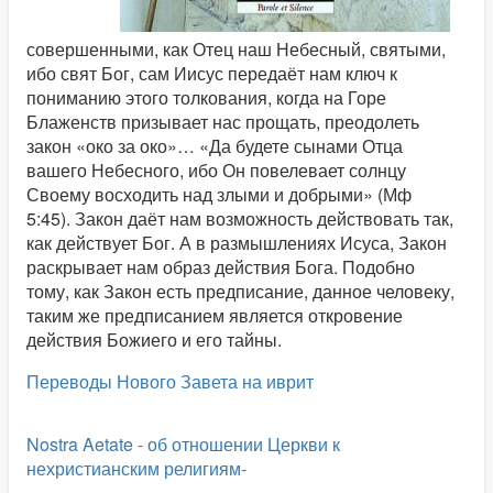
совершенными, как Отец наш Небесный, святыми,
ибо свят Бог, сам Иисус передаёт нам ключ к
пониманию этого толкования, когда на Горе
Блаженств призывает нас прощать, преодолеть
закон «око за око»… «Да будете сынами Отца
вашего Небесного, ибо Он повелевает солнцу
Своему восходить над злыми и добрыми» (Мф
5:45). Закон даёт нам возможность действовать так,
как действует Бог. А в размышлениях Исуса, Закон
раскрывает нам образ действия Бога. Подобно
тому, как Закон есть предписание, данное человеку,
таким же предписанием является откровение
действия Божиего и его тайны.
Переводы Нового Завета на иврит
Nostra Aetate - об отношении Церкви к
нехристианским религиям-