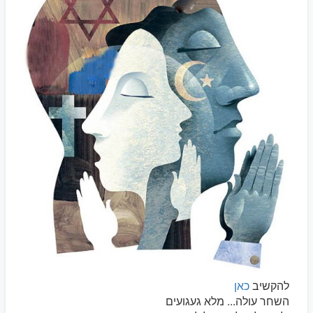
להקשיב
כאן
השחר עולה... מלא געגועים