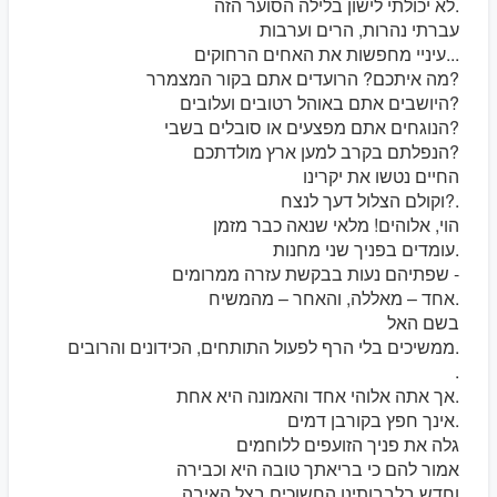
לא יכולתי לישון בלילה הסוער הזה.
עברתי נהרות, הרים וערבות
עיניי מחפשות את האחים הרחוקים...
מה איתכם? הרועדים אתם בקור המצמרר?
היושבים אתם באוהל רטובים ועלובים?
הנוגחים אתם מפצעים או סובלים בשבי?
הנפלתם בקרב למען ארץ מולדתכם?
החיים נטשו את יקרינו
וקולם הצלול דעך לנצח?.
הוי, אלוהים! מלאי שנאה כבר מזמן
עומדים בפניך שני מחנות.
שפתיהם נעות בבקשת עזרה ממרומים -
אחד – מאללה, והאחר – מהמשיח.
בשם האל
ממשיכים בלי הרף לפעול התותחים, הכידונים והרובים.
.
אך אתה אלוהי אחד והאמונה היא אחת.
אינך חפץ בקורבן דמים.
גלה את פניך הזועפים ללוחמים
אמור להם כי בריאתך טובה היא וכבירה
וחדש בלבבותינו החשוכים בצל האיבה